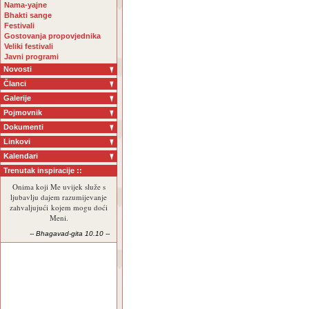
Nama-yajne
Bhakti sange
Festivali
Gostovanja propovjednika
Veliki festivali
Javni programi
Novosti
Članci
Galerije
Pojmovnik
Dokumenti
Linkovi
Kalendari
Trenutak inspiracije ::
Onima koji Me uvijek služe s
ljubavlju dajem razumijevanje
zahvaljujući kojem mogu doći
Meni.
-- Bhagavad-gita 10.10 --