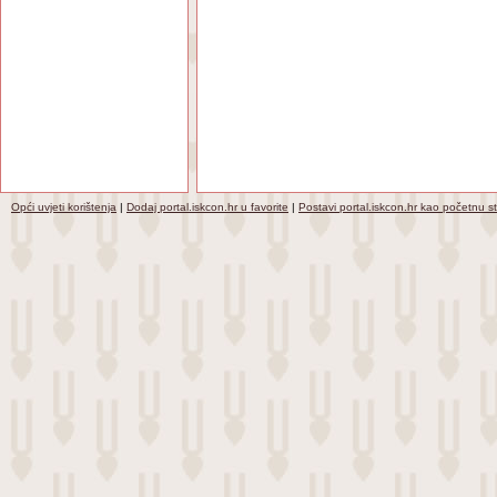
Opći uvjeti korištenja
|
Dodaj portal.iskcon.hr u favorite
|
Postavi portal.iskcon.hr kao početnu s