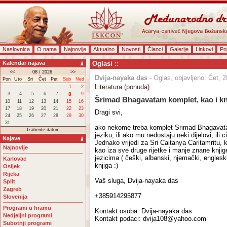
Naslovnica
O nama
Najnovije
Aktualno
Novosti
Članci
Galerije
Linkovi
Po
Kalendar najava
Oglasi ::
<<
08 / 2026
>>
Dvija-nayaka das
- Oglas, objavljeno: Čet, 2
Pon
Uto
Sri
Čet
Pet
Sub
Ned
Literatura (ponuda)
1
2
3
4
5
6
7
8
9
Šrimad Bhagavatam komplet, kao i knji
10
11
12
13
14
15
16
17
18
19
20
21
22
23
Dragi svi,
24
25
26
27
28
29
30
31
ako nekome treba komplet Srimad Bhagavat
Izaberite datum
jeziku, ili ako mu nedostaju neki dijelovi, ili 
Najave
Jednako vrijedi za Sri Caitanya Caritamritu,
Najnovije
kao iza sve druge rijetke i manje znane knjig
jezicima ( češki, albanski, njemački, engleski
Karlovac
knjiga :)
Osijek
Rijeka
Vaš sluga, Dvija-nayaka das
Split
Zagreb
+385914295877
Slovenija
Programi u hramu
Kontakt osoba: Dvija-nayaka das
Nedjeljni programi
Kontakt podaci: dvija108@yahoo.com
Subotnji programi