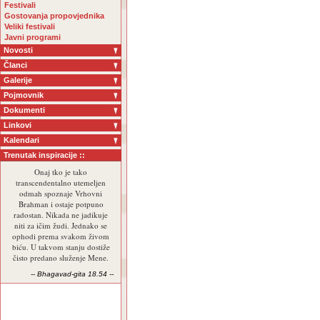
Festivali
Gostovanja propovjednika
Veliki festivali
Javni programi
Novosti
Članci
Galerije
Pojmovnik
Dokumenti
Linkovi
Kalendari
Trenutak inspiracije ::
Onaj tko je tako
transcendentalno utemeljen
odmah spoznaje Vrhovni
Brahman i ostaje potpuno
radostan. Nikada ne jadikuje
niti za ičim žudi. Jednako se
ophodi prema svakom živom
biću. U takvom stanju dostiže
čisto predano služenje Mene.
-- Bhagavad-gita 18.54 --