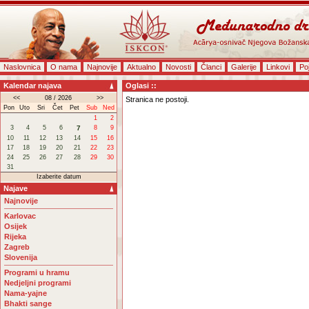
Naslovnica
O nama
Najnovije
Aktualno
Novosti
Članci
Galerije
Linkovi
Po
Kalendar najava
Oglasi ::
<<
08 / 2026
>>
Stranica ne postoji.
Pon
Uto
Sri
Čet
Pet
Sub
Ned
1
2
3
4
5
6
7
8
9
10
11
12
13
14
15
16
17
18
19
20
21
22
23
24
25
26
27
28
29
30
31
Izaberite datum
Najave
Najnovije
Karlovac
Osijek
Rijeka
Zagreb
Slovenija
Programi u hramu
Nedjeljni programi
Nama-yajne
Bhakti sange