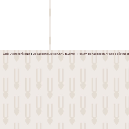
Opći uvjeti korištenja
|
Dodaj portal.iskcon.hr u favorite
|
Postavi portal.iskcon.hr kao početnu s