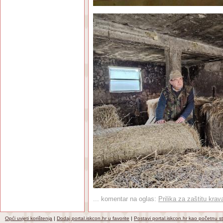
... komentar na oglas:
Prilika za zaštitu krav
Opći uvjeti korištenja
|
Dodaj portal.iskcon.hr u favorite
|
Postavi portal.iskcon.hr kao početnu s