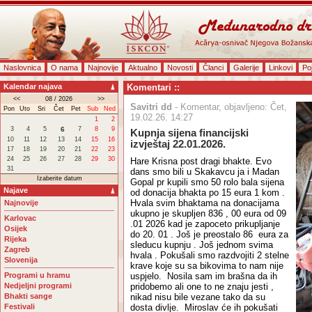
Naslovnica
O nama
Najnovije
Aktualno
Novosti
Članci
Galerije
Linkovi
Po
Kalendar najava
Komentari ::
<<
08 / 2026
>>
Savitri dd
- Komentar, objavljeno: Čet,
Pon
Uto
Sri
Čet
Pet
Sub
Ned
19.02.26. 14:27
1
2
3
4
5
6
7
8
9
Kupnja sijena financijski
10
11
12
13
14
15
16
izvještaj 22.01.2026.
17
18
19
20
21
22
23
24
25
26
27
28
29
30
Hare Krisna post dragi bhakte. Evo
31
dans smo bili u Skakavcu ja i Madan
Izaberite datum
Gopal pr kupili smo 50 rolo bala sijena
Najave
od donacija bhakta po 15 eura 1 kom .
Hvala svim bhaktama na donacijama
Najnovije
ukupno je skupljen 836 , 00 eura od 09
Karlovac
.01 2026 kad je zapoceto prikupljanje
Osijek
do 20. 01 . Još je preostalo 86 eura za
Rijeka
sleducu kupnju . Još jednom svima
Zagreb
hvala . Pokušali smo razdvojiti 2 stelne
Slovenija
krave koje su sa bikovima to nam nije
Programi u hramu
uspjelo. Nosila sam im brašna da ih
Nedjeljni programi
pridobemo ali one to ne znaju jesti ,
Bhakti sange
nikad nisu bile vezane tako da su
Festivali
dosta divlje. Miroslav će ih pokušati