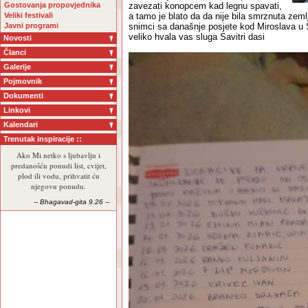
Gostovanja propovjednika
zavezati konopcem kad legnu spavati,
Veliki festivali
a tamo je blato da da nije bila smrznuta zeml
Javni programi
snimci sa današnje posjete kod Miroslava u S
veliko hvala vas sluga Savitri dasi
Novosti
Članci
Galerije
Pojmovnik
Dokumenti
Linkovi
Kalendari
Trenutak inspiracije ::
Ako Mi netko s ljubavlju i
predanošću ponudi list, cvijet,
plod ili vodu, prihvatit ću
njegovu ponudu.
-- Bhagavad-gita 9.26 --