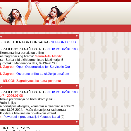
je
b
- TOGETHER FOR OUR YATRA -
SUPPORT CLUB
b
- ZAJEDNO ZA NAŠU YATRU -
KLUB PODRŠKE 108
i komentari na portalu su offline
me zagrebačkog hrama:
Gaura-Nitāi Mandir
ca
- Berba sibirskih borovnica u Međimurju, 5
g.Kontakt, Mahananda das, 0913490733
N Zagreb
- Open Opportunities for Service in Our
e
N Zagreb
- Otvorene prilike za služenje u našem
b
-
ISKCON Zagreb youtube kanal pokrenut
o
b
- ZAJEDNO ZA NAŠU YATRU -
KLUB PODRŠKE 108
ge 7 - 2026.07.08
Arhiva predavanja na hrvatskom jeziku
Audio knjige
 portal poslati oglas, komentar ili glasovati u anketi?
eno 13.06.2024. - Vaše donacije za rad portala
P videa s titlovima na hrvatskom jeziku!
e
-
Powerpoint prezentacije i Youtube kanal
(2)
b
- INTERLIBER 2025