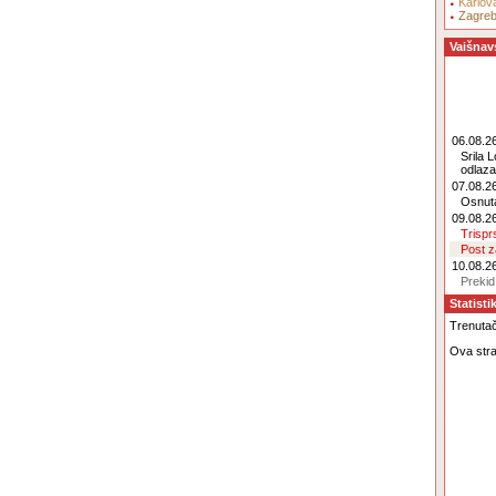
Karlov
Zagre
Vaišnav
06.08.26
Srila 
odlaz
07.08.26
Osnut
09.08.26
Trisp
Post 
10.08.26
Prekid
Statisti
Trenutačn
Ova stra