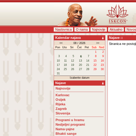
Naslovnica
O nama
Najnovije
Aktualno
Novos
Kalendar najava
Najave ::
<<
08 / 2026
>>
Stranica ne postoji
Pon
Uto
Sri
Čet
Pet
Sub
Ned
1
2
3
4
5
6
7
8
9
10
11
12
13
14
15
16
17
18
19
20
21
22
23
24
25
26
27
28
29
30
31
Izaberite datum
Najave
Najnovije
Karlovac
Osijek
Rijeka
Zagreb
Slovenija
Programi u hramu
Nedjeljni programi
Nama-yajne
Bhakti sange