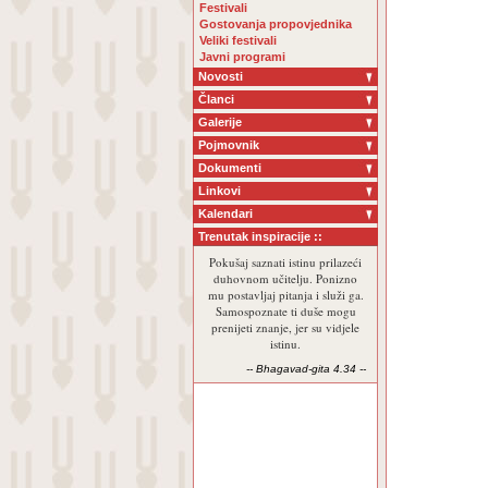
Festivali
Gostovanja propovjednika
Veliki festivali
Javni programi
Novosti
Članci
Galerije
Pojmovnik
Dokumenti
Linkovi
Kalendari
Trenutak inspiracije ::
Pokušaj saznati istinu prilazeći
duhovnom učitelju. Ponizno
mu postavljaj pitanja i služi ga.
Samospoznate ti duše mogu
prenijeti znanje, jer su vidjele
istinu.
-- Bhagavad-gita 4.34 --