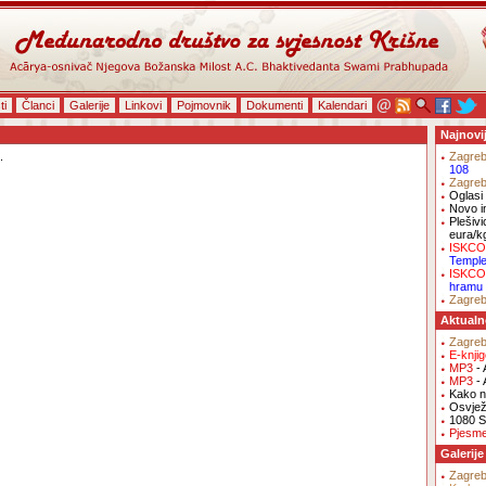
ti
Članci
Galerije
Linkovi
Pojmovnik
Dokumenti
Kalendari
Najnovi
.
Zagre
108
Zagre
Oglasi 
Novo i
Plešivi
eura/k
ISKCO
Templ
ISKCO
hramu
Zagre
Aktualn
Zagre
E-knji
MP3
- 
MP3
- 
Kako na
Osvjež
1080 S
Pjesm
Galerije
Zagre