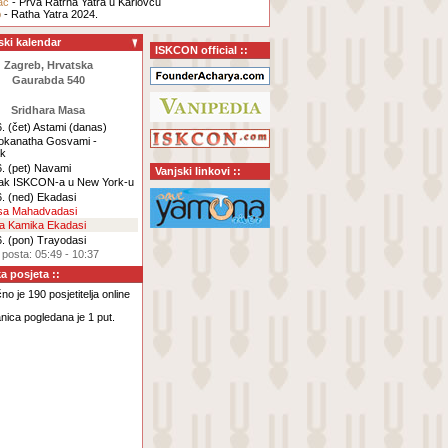
ac
- Prva Ratrha Yatra u Karlovcu
b
- Ratha Yatra 2024.
ski kalendar
ISKCON official ::
Zagreb, Hrvatska
Gaurabda 540
Sridhara Masa
. (čet)
Astami
(danas)
Lokanatha Gosvami -
ak
. (pet)
Navami
Vanjski linkovi ::
ak ISKCON-a u New York-u
. (ned)
Ekadasi
rsa Mahadvadasi
za Kamika Ekadasi
. (pon)
Trayodasi
 posta: 05:49 - 10:37
ka posjeta ::
o je 190 posjetitelja online
nica pogledana je 1 put.