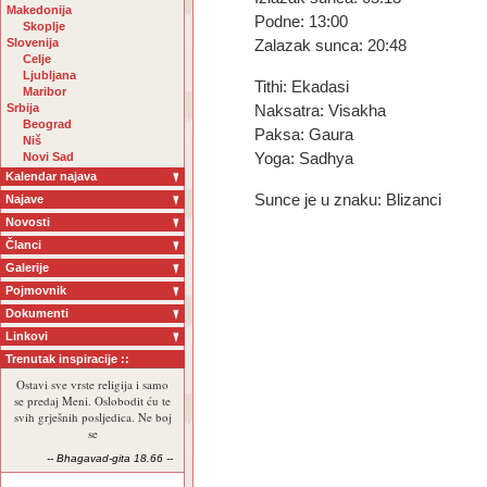
Makedonija
Podne: 13:00
Skoplje
Slovenija
Zalazak sunca: 20:48
Celje
Ljubljana
Tithi: Ekadasi
Maribor
Srbija
Naksatra: Visakha
Beograd
Paksa: Gaura
Niš
Novi Sad
Yoga: Sadhya
Kalendar najava
Sunce je u znaku: Blizanci
Najave
Novosti
Članci
Galerije
Pojmovnik
Dokumenti
Linkovi
Trenutak inspiracije ::
Ostavi sve vrste religija i samo
se predaj Meni. Oslobodit ću te
svih grješnih posljedica. Ne boj
se
-- Bhagavad-gita 18.66 --