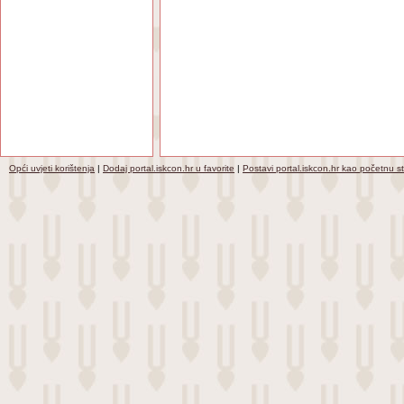
Opći uvjeti korištenja
|
Dodaj portal.iskcon.hr u favorite
|
Postavi portal.iskcon.hr kao početnu s