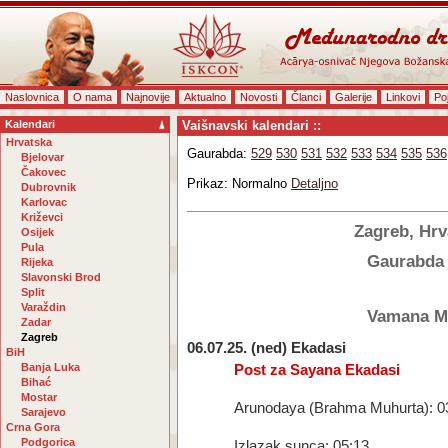
Naslovnica
O nama
Najnovije
Aktualno
Novosti
Članci
Galerije
Linkovi
Po
Kalendari
Vaišnavski kalendari ::
Hrvatska
Gaurabda:
529
530
531
532
533
534
535
536
Bjelovar
Čakovec
Prikaz: Normalno
Detaljno
Dubrovnik
Karlovac
Križevci
Zagreb, Hrv
Osijek
Pula
Gaurabda
Rijeka
Slavonski Brod
Split
Varaždin
Vamana M
Zadar
Zagreb
06.07.25. (ned) Ekadasi
BiH
Banja Luka
Post za Sayana Ekadasi
Bihać
Mostar
Arunodaya (Brahma Muhurta): 0
Sarajevo
Crna Gora
Podgorica
Izlazak sunca: 05:13