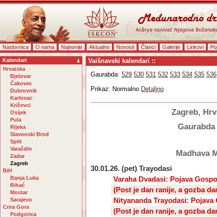
Naslovnica
O nama
Najnovije
Aktualno
Novosti
Članci
Galerije
Linkovi
Po
Kalendari
Vaišnavski kalendari ::
Hrvatska
Gaurabda:
529
530
531
532
533
534
535
536
Bjelovar
Čakovec
Prikaz: Normalno
Detaljno
Dubrovnik
Karlovac
Križevci
Zagreb, Hrv
Osijek
Pula
Gaurabda
Rijeka
Slavonski Brod
Split
Varaždin
Madhava 
Zadar
Zagreb
30.01.26. (pet) Trayodasi
BiH
Banja Luka
Varaha Dvadasi: Pojava Gosp
Bihać
(Post je dan ranije, a gozba da
Mostar
Sarajevo
Nityananda Trayodasi: Pojava
Crna Gora
(Post je dan ranije, a gozba da
Podgorica