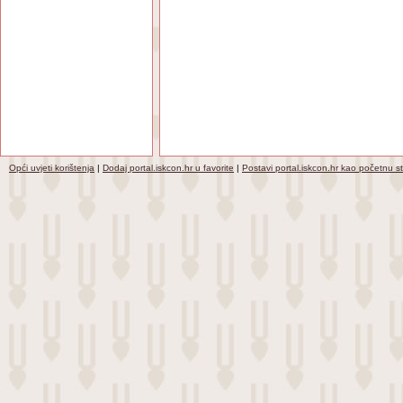
Opći uvjeti korištenja
|
Dodaj portal.iskcon.hr u favorite
|
Postavi portal.iskcon.hr kao početnu s