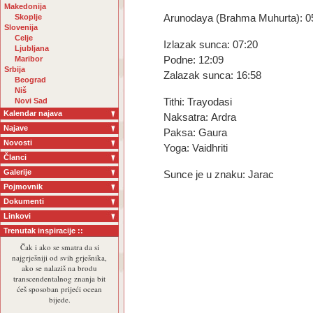
Makedonija
Skoplje
Arunodaya (Brahma Muhurta): 0
Slovenija
Celje
Izlazak sunca: 07:20
Ljubljana
Maribor
Podne: 12:09
Srbija
Zalazak sunca: 16:58
Beograd
Niš
Novi Sad
Tithi: Trayodasi
Kalendar najava
Naksatra: Ardra
Najave
Paksa: Gaura
Novosti
Yoga: Vaidhriti
Članci
Galerije
Sunce je u znaku: Jarac
Pojmovnik
Dokumenti
Linkovi
Trenutak inspiracije ::
Čak i ako se smatra da si
najgrješniji od svih grješnika,
ako se nalaziš na brodu
transcendentalnog znanja bit
ćeš sposoban prijeći ocean
bijede.