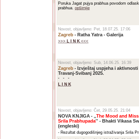
Poruka Jagat pujya prabhua povodom odlas
prabhua.
opširnije
Novost, objavljeno: Pet, 18.07.25. 17:06
Zagreb
- Ratha Yatra - Galerija
>>>
L I N K
<<<
Novost, objavljeno: Sub, 14.06.25. 16:39
Zagreb
- Izvještaj uspjeha i aktivnosti
Travanj-Svibanj 2025.
ˇ ˇ ˇ
L I N K
Novost, objavljeno: Čet, 29.05.25. 21:04
NOVA KNJIGA - ,,
The Mood and Miss
Srila Prabhupada
'' - Bhakti Vikasa S
(engleski)
- Rezultat dugogodišnjeg istraživanja Srila 