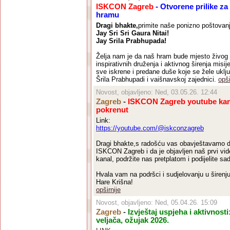
ISKCON Zagreb
- Otvorene prilike z
hramu
Dragi bhakte,
primite naše ponizno poštovan
Jay Sri Sri Gaura Nitai!
Jay Srila Prabhupada!
Želja nam je da naš hram bude mjesto živog 
inspirativnih druženja i aktivnog širenja mis
sve iskrene i predane duše koje se žele uključ
Šrila Prabhupadi i vaišnavskoj zajednici.
opši
Novost, objavljeno: Ned, 03.05.26. 12:44
Zagreb
-
ISKCON Zagreb youtube kan
pokrenut
Link:
https://youtube.com/@iskconzagreb
Dragi bhakte,s radošću vas obavještavamo d
ISKCON Zagreb i da je objavljen naš prvi vi
kanal, podržite nas pretplatom i podijelite sad
Hvala vam na podršci i sudjelovanju u širenju
Hare Krišna!
opširnije
Novost, objavljeno: Ned, 05.04.26. 15:09
Zagreb
-
Izvještaj uspjeha i aktivnosti
veljača, ožujak 2026.