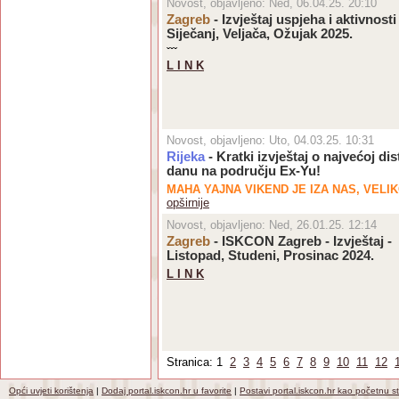
Novost, objavljeno: Ned, 06.04.25. 20:10
Zagreb
- Izvještaj uspjeha i aktivnosti
Siječanj, Veljača, Ožujak 2025.
ˇˇˇ
L I N K
Novost, objavljeno: Uto, 04.03.25. 10:31
Rijeka
- Kratki izvještaj o najvećoj d
danu na području Ex-Yu!
MAHA YAJNA VIKEND JE IZA NAS, VELI
opširnije
Novost, objavljeno: Ned, 26.01.25. 12:14
Zagreb
- ISKCON Zagreb - Izvještaj -
Listopad, Studeni, Prosinac 2024.
L I N K
Stranica: 1
2
3
4
5
6
7
8
9
10
11
12
Opći uvjeti korištenja
|
Dodaj portal.iskcon.hr u favorite
|
Postavi portal.iskcon.hr kao početnu s