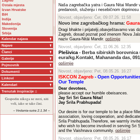
Zagreb
Naša zagrebačka yatra i Gaura Nitai Mandir 
Ostala mjesta
predanosti, služenju i nesebičnom doprinosu
Izvan Hrvatske
BiH
Novost, objavljeno: Čet, 09.07.26. 11:58
Indija
Novo ime zagrebačkog hrama:
Gaura
Makedonija
Slovenija
Dragi bhakte i prijatelji,obavještavamo vas
Srbija
Zagreb, dosad poznat pod imenom Nova Jala
naziv Gaura-Nitāi Mandir.
opširnije
Kalendar najava
Najave
Novost, objavljeno: Čet, 11.06.26. 12:35
Članci
Plešivica
- Berba sibirskih borovnica
eura/kg.Kontakt, Mahananda das, 09
Galerije
opširnije
Pojmovnik
Novost, objavljeno: Pet, 08.05.26. 16:27
Dokumenti
ISKCON Zagreb
- Open Opportunities
Linkovi
Our Temple
Kalendari
Dear devotees,
Trenutak inspiracije ::
please accept our humble obeisances.
Jay Sri Sri Gaura Nitai!
Gospodin nikoga ne mrzi, niti
Jay Srila Prabhupada!
voli, iako se tako čini.
-- Vedanta-sutra 2.1.34 --
Our desire is for our temple to be a place fill
association, loving cooperation, and dedicate
Srila Prabhupada.Therefore, we warmly invite
who wish to become involved in serving Sri S
and the Vaishnava community.
opširnije
Novost, objavljeno: Pet, 08.05.26. 16:17