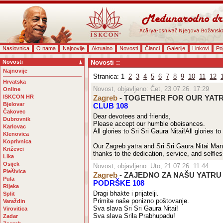
Naslovnica
O nama
Najnovije
Aktualno
Novosti
Članci
Galerije
Linkovi
Po
Novosti
Novosti ::
Najnovije
Stranica: 1
2
3
4
5
6
7
8
9
10
11
12
Hrvatska
Novost, objavljeno: Čet, 23.07.26. 17:29
Online
ISKCON HR
Zagreb
- TOGETHER FOR OUR YATR
Bjelovar
CLUB 108
Čakovec
Dear devotees and friends,
Dubrovnik
Please accept our humble obeisances.
Karlovac
All glories to Sri Sri Gaura Nitai!All glories t
Klenovica
Koprivnica
Our Zagreb yatra and Sri Sri Gaura Nitai Man
Križevci
thanks to the dedication, service, and selfles
Lika
Osijek
Novost, objavljeno: Uto, 21.07.26. 11:44
Plešivica
Zagreb
- ZAJEDNO ZA NAŠU YATRU 
Pula
PODRŠKE 108
Rijeka
Dragi bhakte i prijatelji.
Split
Primite naše ponizno poštovanje.
Varaždin
Sva slava Sri Sri Gaura Nitai!
Virovitica
Sva slava Srila Prabhupadu!
Zadar