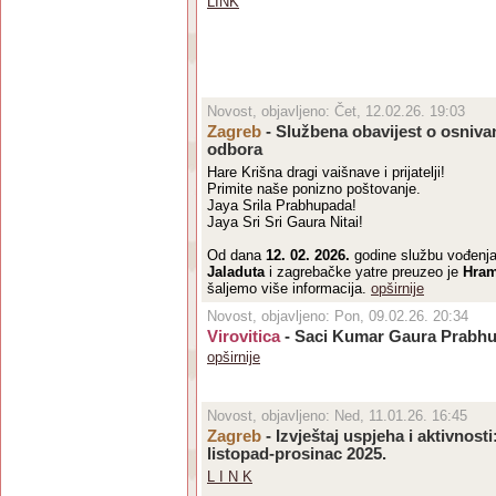
LINK
Novost, objavljeno: Čet, 12.02.26. 19:03
Zagreb
- Službena obavijest o osniv
odbora
Hare Krišna dragi vaišnave i prijatelji!
Primite naše ponizno poštovanje.
Jaya Srila Prabhupada!
Jaya Sri Sri Gaura Nitai!
Od dana
12. 02. 2026.
godine službu vođenj
Jaladuta
i zagrebačke yatre preuzeo je
Hram
šaljemo više informacija.
opširnije
Novost, objavljeno: Pon, 09.02.26. 20:34
Virovitica
- Saci Kumar Gaura Prabhu 
opširnije
Novost, objavljeno: Ned, 11.01.26. 16:45
Zagreb
- Izvještaj uspjeha i aktivnosti
listopad-prosinac 2025.
L I N K