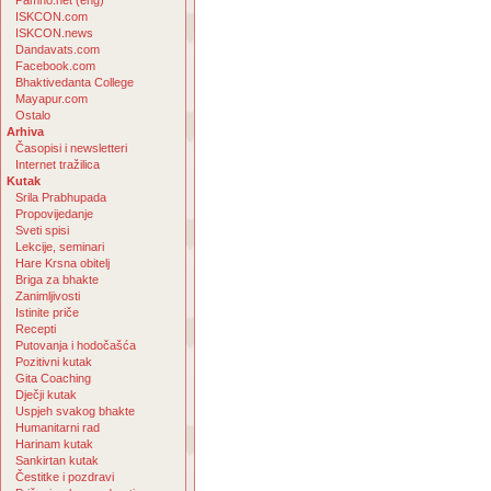
Pamho.net (eng)
ISKCON.com
ISKCON.news
Dandavats.com
Facebook.com
Bhaktivedanta College
Mayapur.com
Ostalo
Arhiva
Časopisi i newsletteri
Internet tražilica
Kutak
Srila Prabhupada
Propovijedanje
Sveti spisi
Lekcije, seminari
Hare Krsna obitelj
Briga za bhakte
Zanimljivosti
Istinite priče
Recepti
Putovanja i hodočašća
Pozitivni kutak
Gita Coaching
Dječji kutak
Uspjeh svakog bhakte
Humanitarni rad
Harinam kutak
Sankirtan kutak
Čestitke i pozdravi