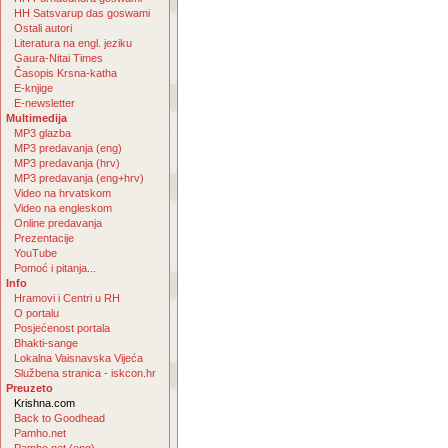
HH Satsvarup das goswami
Ostali autori
Literatura na engl. jeziku
Gaura-Nitai Times
Časopis Krsna-katha
E-knjige
E-newsletter
Multimedija
MP3 glazba
MP3 predavanja (eng)
MP3 predavanja (hrv)
MP3 predavanja (eng+hrv)
Video na hrvatskom
Video na engleskom
Online predavanja
Prezentacije
YouTube
Pomoć i pitanja...
Info
Hramovi i Centri u RH
O portalu
Posjećenost portala
Bhakti-sange
Lokalna Vaisnavska Vijeća
Službena stranica - iskcon.hr
Preuzeto
Krishna.com
Back to Goodhead
Pamho.net