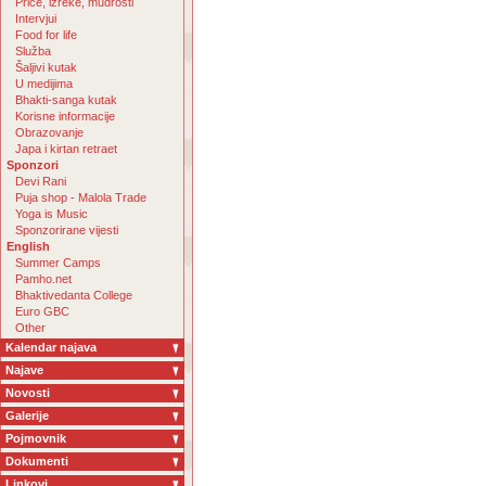
Priče, izreke, mudrosti
Intervjui
Food for life
Služba
Šaljivi kutak
U medijima
Bhakti-sanga kutak
Korisne informacije
Obrazovanje
Japa i kirtan retraet
Sponzori
Devi Rani
Puja shop - Malola Trade
Yoga is Music
Sponzorirane vijesti
English
Summer Camps
Pamho.net
Bhaktivedanta College
Euro GBC
Other
Kalendar najava
Najave
Novosti
Galerije
Pojmovnik
Dokumenti
Linkovi