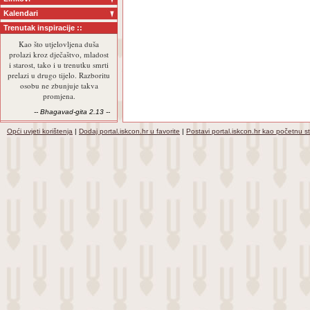
Kalendari
Trenutak inspiracije ::
Kao što utjelovljena duša
prolazi kroz dječaštvo, mladost
i starost, tako i u trenutku smrti
prelazi u drugo tijelo. Razboritu
osobu ne zbunjuje takva
promjena.
-- Bhagavad-gita 2.13 --
Opći uvjeti korištenja
|
Dodaj portal.iskcon.hr u favorite
|
Postavi portal.iskcon.hr kao početnu s