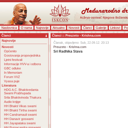
Naslovnica
O nama
Najnovije
Aktualno
Novosti
Članci
Galerije
Linkovi
Po
Članci
Članci :: Preuzeto - Krishna.com
Najnovije
Članak, objavljeno: Sub, 22.09.12. 20:13
Novosti
Preuzeto - Krishna.com
Općenito
Sri Radhika Stava
Gostovanja propovjednika
Ljetni festivali
Informacije HVV-a i odbora
GBC odluke
In Memoriam
Forum VVZ
Vyasa puje
Literatura
HDG A.C. Bhaktivedanta
Swami Prabhupada
Srila Bhaktivinoda Thakura
Audio knjige
HH Bhakti Vikas swami
HH Bhakti Tirtha swami
HH Candramauli swami
HH Danavir goswami
HH Jayapataka swami
HH Purnacandra goswami