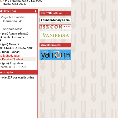
ac
- Prva Ratrha Yatra u Karlovcu
b
- Ratha Yatra 2024.
ski kalendar
ISKCON official ::
Zagreb, Hrvatska
Gaurabda 540
Sridhara Masa
. (čet)
Astami
(danas)
Lokanatha Gosvami -
ak
. (pet)
Navami
Vanjski linkovi ::
ak ISKCON-a u New York-u
. (ned)
Ekadasi
rsa Mahadvadasi
za Kamika Ekadasi
. (pon)
Trayodasi
 posta: 05:49 - 10:37
ka posjeta ::
o je 217 posjetitelja online