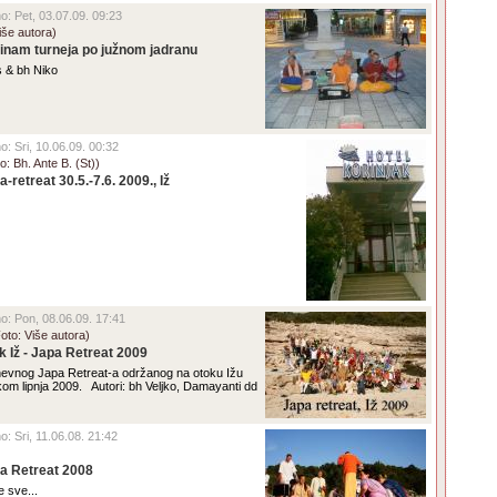
no: Pet, 03.07.09. 09:23
iše autora)
inam turneja po južnom jadranu
s & bh Niko
no: Sri, 10.06.09. 00:32
to: Bh. Ante B. (St))
a-retreat 30.5.-7.6. 2009., Iž
eno: Pon, 08.06.09. 17:41
Foto: Više autora)
k Iž - Japa Retreat 2009
dnevnog Japa Retreat-a održanog na otoku Ižu
om lipnja 2009. Autori: bh Veljko, Damayanti dd
no: Sri, 11.06.08. 21:42
a Retreat 2008
re sve...