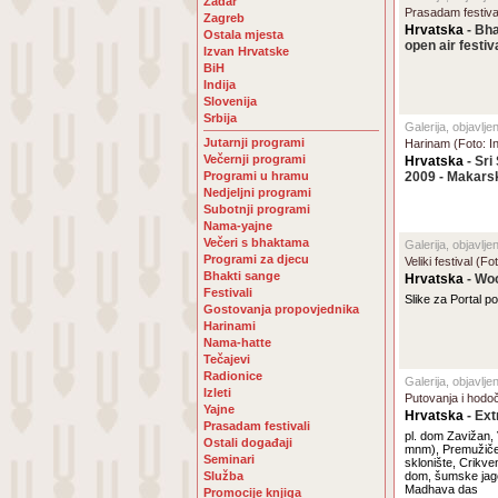
Zadar
Prasadam festival
Zagreb
Hrvatska
- Bha
Ostala mjesta
open air festiv
Izvan Hrvatske
BiH
Indija
Slovenija
Srbija
Galerija, objavlje
Jutarnji programi
Harinam (Foto: I
Večernji programi
Hrvatska
- Sri
Programi u hramu
2009 - Makarska
Nedjeljni programi
Subotnji programi
Nama-yajne
Večeri s bhaktama
Galerija, objavlje
Programi za djecu
Veliki festival (F
Bhakti sange
Hrvatska
- Wo
Festivali
Slike za Portal po
Gostovanja propovjednika
Harinami
Nama-hatte
Tečajevi
Radionice
Galerija, objavlje
Izleti
Putovanja i hodo
Yajne
Hrvatska
- Ext
Prasadam festivali
pl. dom Zavižan,
Ostali događaji
mnm), Premužiče
Seminari
sklonište, Crikve
Služba
dom, šumske jag
Madhava das
Promocije knjiga