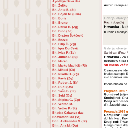
Ayodhya Deva das
Autori: Ksenija &
Bh. Željko
Bh. Ante B. (St)
Bh. Bojan M. (Lika)
Galerija, objavlje
Bh. Boris
Razni događaji
Bh. Bruno
Hrvatska
- Nek
Bh. Darko H. (Zg)
Bh. Dino (Zd)
Iz ranih i srednjih
Bh. Dražen Šokčević
Bh. Enzzo
Bh. Filip Č. (Zg)
Bh. Igor Đorđević
Galerija, objavlj
Bh. Ivica P. (Zg)
Sankirtan (Foto: 
Bh. Jurica D. (Bj)
Hrvatska
- Za 
nekoliko slika 
Bh. Marko
su imena veći
Bh. Marko Magličić (Ri)
Bh. Mihael (Čk)
Osamdesete i deve
bhakta sakupio Ri
Bh. Nikola H. (Zg)
evo scanova i na 
Bh. Pavle (Zg)
Bh. Robert J. (Kr)
Imena bhakta na 
Bh. Rudi (Os)
Pregrada 1986?
Bh. Saša B. (St)
Gornji red
(slije
Bh. Seid (Os)
Srednji red
: Gha
Bh. Stipica G. (Zg)
Donji red
: Visad
Bh. Vedran M.
d.), Jagaddhata d
Bh. Veljko P. (St)
Pregrada 1993 
Bhadra Caitanya das
Gornji red
: Tula
Bhavatarini dd (Vt)
dd, bh. Ivan, Kak
Bhn. Aleksandra V. (St)
Drugi red
: Triva
Ganga-misra dd),
Bhn. Ana M. (Du)