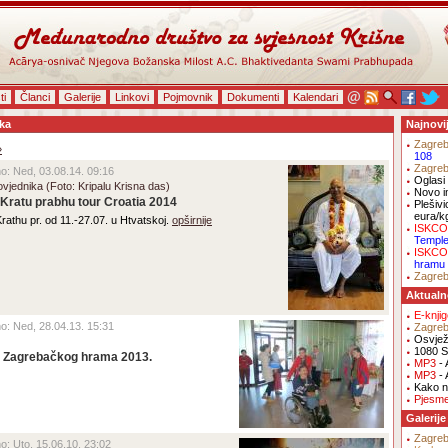
ti
Članci
Galerije
Linkovi
Pojmovnik
Dokumenti
Kalendari
ska
Najnovi
Zagre
»
108
Zagre
eno: Ned, 03.08.14. 09:16
Oglasi 
vjednika (Foto: Kripalu Krisna das)
Novo i
Kratu prabhu tour Croatia 2014
Plešivi
eura/k
athu pr. od 11.-27.07. u Htvatskoj.
opširnije
ISKCO
Templ
ISKCO
hramu
Zagre
Aktualn
E-knji
eno: Ned, 28.04.13. 15:31
Zagre
Osvjež
1080 S
L Zagrebačkog hrama 2013.
MP3
- 
MP3
- 
Kako na
Pjesm
Galerije
Zagre
no: Uto, 15.06.10. 23:02