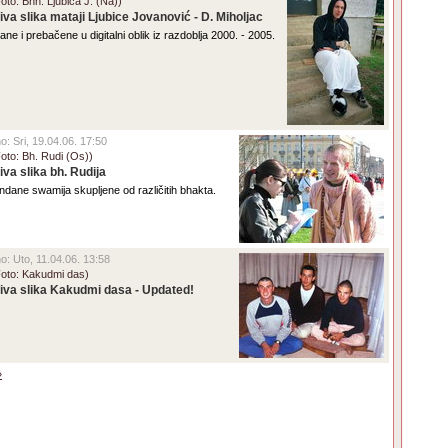
oto: Bhn. Ljubica J. (Na))
iva slika mataji Ljubice Jovanović - D. Miholjac
ane i prebačene u digitalni oblik iz razdoblja 2000. - 2005.
no: Sri, 19.04.06. 17:50
Foto: Bh. Rudi (Os))
iva slika bh. Rudija
andane swamija skupljene od različitih bhakta.
no: Uto, 11.04.06. 13:58
(Foto: Kakudmi das)
iva slika Kakudmi dasa - Updated!
»