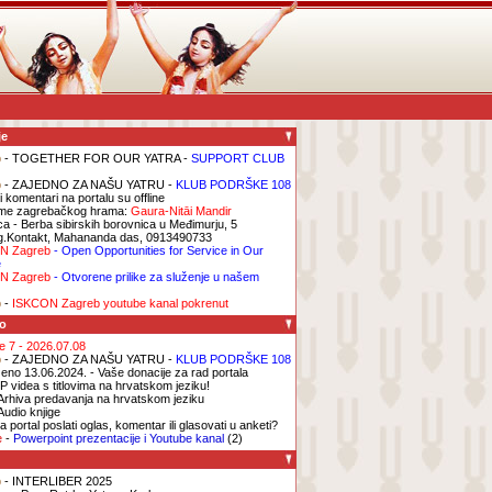
je
b
- TOGETHER FOR OUR YATRA -
SUPPORT CLUB
b
- ZAJEDNO ZA NAŠU YATRU -
KLUB PODRŠKE 108
i komentari na portalu su offline
me zagrebačkog hrama:
Gaura-Nitāi Mandir
ca
- Berba sibirskih borovnica u Međimurju, 5
g.Kontakt, Mahananda das, 0913490733
N Zagreb
- Open Opportunities for Service in Our
e
N Zagreb
- Otvorene prilike za služenje u našem
b
-
ISKCON Zagreb youtube kanal pokrenut
o
ge 7 - 2026.07.08
b
- ZAJEDNO ZA NAŠU YATRU -
KLUB PODRŠKE 108
eno 13.06.2024. - Vaše donacije za rad portala
P videa s titlovima na hrvatskom jeziku!
Arhiva predavanja na hrvatskom jeziku
Audio knjige
 portal poslati oglas, komentar ili glasovati u anketi?
e
-
Powerpoint prezentacije i Youtube kanal
(2)
b
- INTERLIBER 2025