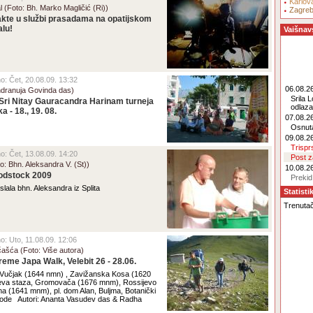
Karlov
 (Foto: Bh. Marko Magličić (Ri))
Zagre
kte u službi prasadama na opatijskom
alu!
Vaišnav
no: Čet, 20.08.09. 13:32
06.08.26
ndranuja Govinda das)
Srila 
 Sri Nitay Gauracandra Harinam turneja
odlaz
 - 18., 19. 08.
07.08.26
Osnut
09.08.26
Trisp
no: Čet, 13.08.09. 14:20
Post 
oto: Bhn. Aleksandra V. (St))
10.08.26
odstock 2009
Prekid
slala bhn. Aleksandra iz Splita
Statisti
Trenutačn
no: Uto, 11.08.09. 12:06
čašća (Foto: Više autora)
reme Japa Walk, Velebit 26 - 28.06.
 Vučjak (1644 nmn) , Zavižanska Kosa (1620
va staza, Gromovača (1676 mnm), Rossijevo
na (1641 mnm), pl. dom Alan, Buljma, Botanički
ode Autori: Ananta Vasudev das & Radha