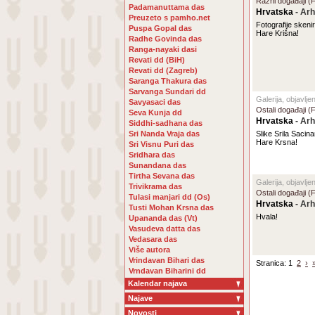
Razni događaji (F
Padamanuttama das
Hrvatska
- Arh
Preuzeto s pamho.net
Fotografije skenir
Puspa Gopal das
Hare Krišna!
Radhe Govinda das
Ranga-nayaki dasi
Revati dd (BiH)
Revati dd (Zagreb)
Saranga Thakura das
Sarvanga Sundari dd
Galerija, objavlje
Savyasaci das
Ostali događaji (
Seva Kunja dd
Hrvatska
- Arh
Siddhi-sadhana das
Sri Nanda Vraja das
Slike Srila Sacin
Hare Krsna!
Sri Visnu Puri das
Sridhara das
Sunandana das
Tirtha Sevana das
Galerija, objavlje
Trivikrama das
Ostali događaji 
Tulasi manjari dd (Os)
Hrvatska
- Arh
Tusti Mohan Krsna das
Hvala!
Upananda das (Vt)
Vasudeva datta das
Vedasara das
Više autora
Vrindavan Bihari das
Stranica: 1
2
›
Vrndavan Biharini dd
Kalendar najava
Najave
Novosti