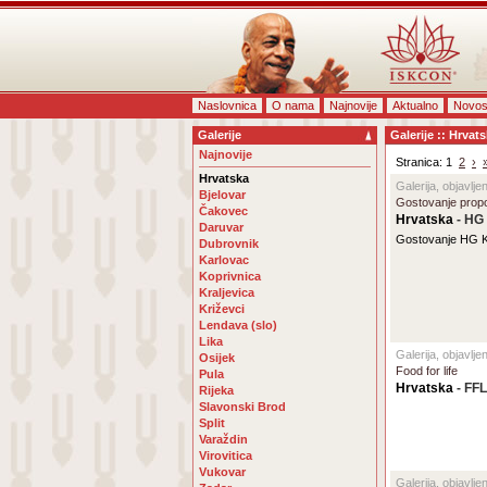
Naslovnica
O nama
Najnovije
Aktualno
Novos
Galerije
Galerije :: Hrvat
Najnovije
Stranica: 1
2
›
Hrvatska
Galerija, objavlj
Bjelovar
Gostovanje propo
Čakovec
Hrvatska
- HG 
Daruvar
Gostovanje HG Kr
Dubrovnik
Karlovac
Koprivnica
Kraljevica
Križevci
Lendava (slo)
Lika
Galerija, objavlj
Osijek
Food for life
Pula
Hrvatska
- FF
Rijeka
Slavonski Brod
Split
Varaždin
Virovitica
Vukovar
Galerija, objavlje