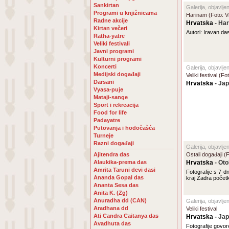
Sankirtan
Galerija, objavlje
Programi u knjižnicama
Harinam (Foto: V
Radne akcije
Hrvatska
- Har
Kirtan večeri
Autori: Iravan da
Ratha-yatre
Veliki festivali
Javni programi
Kulturni programi
Koncerti
Galerija, objavlje
Medijski događaji
Veliki festival (Fo
Darsani
Hrvatska
- Jap
Vyasa-puje
Mataji-sange
Sport i rekreacija
Food for life
Padayatre
Putovanja i hodočašća
Turneje
Razni događaji
Galerija, objavlj
Ajitendra das
Ostali događaji (
Alaukika-prema das
Hrvatska
- Oto
Amrita Taruni devi dasi
Fotografije s 7-
Ananda Gopal das
kraj Zadra početk
Ananta Sesa das
Anita K. (Zg)
Anuradha dd (CAN)
Galerija, objavlje
Aradhana dd
Veliki festival
Ati Candra Caitanya das
Hrvatska
- Jap
Avadhuta das
Fotografije govo