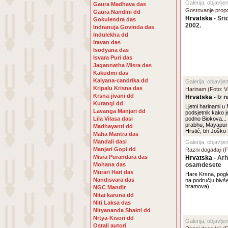
Galerija, objavlje
Gaura Madhava das
Gostovanje propo
Gaura Nandini dd
Hrvatska
- Sri
Gokulendra das
2002.
Indranuja Govinda das
Indulekha dd
Iravan das
Isodyana das
Isvara Puri das
Jagannatha Misra das
Kakudmi das
Kalyana-candrika dd
Galerija, objavlje
Kripalu Krisna das
Harinam (Foto: V
Krsna-jivani dd
Hrvatska
- Iz 
Kurangi dd
Ljetni harinami u
Lavanga Manjari dd
podsjetnik kako j
Lila Vilasa dasi
podno Biokova...
prabhu, Mayapur 
Madhayanti dd
Hrstić, bh Joško
Maha Mantra das
Mandali dasi
Galerija, objavlj
Manjari Gopi dd
Razni događaji (
Misra Purandara das
Hrvatska
- Arh
Mohana das
osamdesete
Murari Hari das
Hare Krsna, pogle
Nandisvara das
na području bivše
hramova).
NGC Mandir
Nitai karuna dd
Niti Laksa das
Nityananda Shakti dd
Nrtya-Kisori dd
Galerija, objavlje
Ostali autori