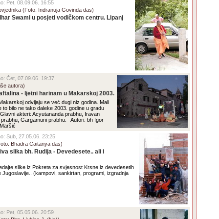
no: Pet, 08.09.06. 16:55
vjednika (Foto: Indranuja Govinda das)
dhar Swami u posjeti vodičkom centru. Lipanj
no: Čet, 07.09.06. 19:37
iše autora)
naftalina - ljetni harinam u Makarskoj 2003.
 Makarskoj odvijaju se već dugi niz godina. Mali
e to bilo ne tako daleke 2003. godine u gradu
 Glavni akteri: Acyutananda prabhu, Iravan
prabhu, Gargamuni prabhu. Autori: bh Igor
 Maršić
eno: Sub, 27.05.06. 23:25
Foto: Bhadra Caitanya das)
iva slika bh. Rudija - Devedesete.. ali i
dajte slike iz Pokreta za svjesnost Krsne iz devedesetih
 Jugoslavije.. (kampovi, sankirtan, programi, izgradnja
no: Pet, 05.05.06. 20:59