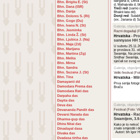
dargaha d, Deva
Bhn. Brigita E. (St)
d, Mahajvala d, b
Bhn. Dana (ISR)
Treći red
(samo n
Bhn. Darija
Bhakti-lata dd).
Donji red
: Sulab
Bhn. Dolores S. (Ri)
(ex. Janana d) S
Bhn. Goge (Du)
Bhn. Ivana N. (St)
Galerija, objavlje
Bhn. Jasminka
Razni događaji (F
Bhn. Linda Ž. (St)
Hrvatska
- Pro
Bhn. Ljubica J. (Na)
sannyase HH S
Bhn. Maja (Zd)
U subotu 25.11.2
Bhn. Marijana
je proslava 31. o
Bhn. Martina (Zg)
Swamija. Na prosl
Sridhar Swamija, 
Bhn. Melita
sjećali se svog 
Bhn. Mirna
Bhn. Sandra
Galerija, objavlj
Bhn. Suzana J. (St)
Veliki festival (F
Bhn. Tina
Hrvatska
- Mil
Damayanti dd
Prva serija fotog
Damodara Prema das
Braču
Damodara Rati das
Darpaha das
Dayita das
Galerija, objavlje
Deva das
Festival (Foto: V
Devananda Pandit das
Hrvatska
- Rad
Devarsi Narada das
Swamijem, 3.9
Dharma-gup das
Dhira Nitai das
Kako je to nekoć 
znalo smjestiti i d
Dinadayal dasa
Autori: bh Igor H
Divaka das
Dvadasa tirtha das