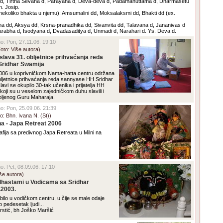
 d, Tirtha Sevana d, Parayana d, Deva-deva d, Padamanuttama d, Dharmasetu
h. Josip.
ekoliko bhakta u njemu): Amsumalini dd, Moksalaksmi dd, Bhakti dd (ex.
ha dd, Aksya dd, Krsna-pranadhika dd, Sivanvita dd, Talavana d, Jananivas d
arabha d, Isodyana d, Dvadasaditya d, Unmadi d, Narahari d. Ys. Deva d.
no: Pon, 27.11.06. 19:10
oto: Više autora)
slava 31. obljetnice prihvaćanja reda
ridhar Swamija
006 u koprivničkom Nama-hatta centru održana
bljetnice prihvaćanja reda sannyase HH Sridhar
avi se okupilo 30-tak učenika i prijatelja HH
koji su u veselom zajedničkom duhu slavili i
voljenog Guru Maharaja.
eno: Pon, 25.09.06. 21:39
oto: Bhn. Ivana N. (St))
na - Japa Retreat 2006
rafija sa predivnog Japa Retreata u Milni na
no: Pet, 08.09.06. 17:10
iše autora)
hastami u Vodicama sa Sridhar
.2003.
bilo u vodičkom centru, u čije se male odaje
o pedesetak ljudi...
rstić, bh Joško Maršić