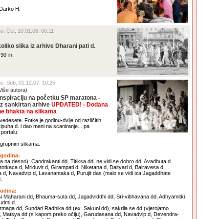
 Darko H.
no: Čet, 10.01.08. 00:11
oliko slika iz arhive Dharani pati d.
 90-ih.
eno: Sub, 01.12.07. 10:25
Više autora)
inspiraciju na početku SP maratona -
iz sankirtan arhive
UPDATED! - Dodana
ne bhakta na slikama
desete. Fotke je godinu-dvije od različitih
puha d. i dao meni na scaniranje... pa
portalu.
grupnim slikama:
 godina:
va na desno): Candrakanti dd, Titiksa dd, ne vidi se dobro dd, Avadhuta d.
totkaca d, Mriduvit d, Girampati d, Niketana d, Daityari d, Bairavesa d.
a d, Navadvip d, Lavanantaka d, Purujit das (malo se vidi iza Jagaddhate
.
godina:
si Maharani dd, Bhauma-suta dd, Jagadviddhi dd, Sri-vibhavana dd, Adhyamitki
udmi d.
rtmaga dd, Sundari Radhika dd (ex. Sakuni dd), sakrila se dd (vjerojatno
 Matsya dd (s kapom preko očiju), Garudasana dd, Navadvip d, Devendra-