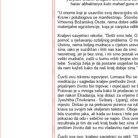
harav abhaktasya kuto mahad guna m
"U onome koji je usavršio svoj devocijsku sl
Krsne i polubogova se manifestiraju. Štoviše
Vrhovnoj Božanskoj Osobi, nema dobre odlik
materijalne egzistencije, koja je vanjska odl
Kraljevi savjetnici rekoše; "Došli smo tebi, 
pomoć u rješavanju ozbiljnog problema. O m
Uistinu, nema boljeg mudraca u cijelom univ
sina, iako je suzdržan i štiti nas kao da smo 
nesretnog, jer je bez sina, i mi smo postali
veliki mudrače, zašli u šumu vršiti brojne st
tebe. Svačija želja je da postane uspješan ba
da nam kažeš kako da naš kralj dobije sina."
Čuvši ovu iskrenu ispovijest, Lomasa Rsi se
meditaciju i sagledao kraljev prethodni život.
prijašnjem životu bio trgovac i osjećajući se 
Putovao je u mnoga sela kako bi prodavao s
dan nakon Ekadasija, koji dolazi za vrijeme
Jyeshtha (Trivikrama - Svibanj - Lipanj), ože
mjesto. Došao je na prekrasno jezerce na rubu 
krava sa svojim tek oteljenim teletom. Oboje s
bila izuzetno jaka, ali kada su krava i tele po
pokazao da odu i sebično se napio. Ova uvred
rezultirala je tim da vaš kralj bude bez sina. A
prošlom životu dali su mu vladavinu nad mir
Čuvši sve ovo, kraljevi savjetnici su rekli; "