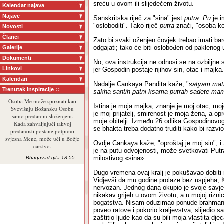
sreću u ovom ili slijedećem životu.
Kalendar najava
Najave
Sanskritska riječ za "sina" jest
putra
.
Pu
je i
"osloboditi". Tako riječ
putra
znači, "osoba k
Novosti
Članci
Zato bi svaki oženjen čovjek trebao imati bar
odgajati; tako će biti oslobođen od paklenog 
Galerije
Dokumenti
No, ova instrukcija ne odnosi se na ozbiljne 
Linkovi
jer Gospodin postaje njihov sin, otac i majka.
Kalendari
Nadalje Cankaya Pandita kaže, "
satyam mata
Trenutak inspiracije ::
sakha santih patni ksama putrah sadete m
Osoba Me može spoznati kao
Istina je moja majka, znanje je moj otac, moj
Svevišnju Božansku Osobu
je moj prijatelj, smirenost je moja žena, a op
samo predanim služenjem.
moje obitelji. Između 26 odlika Gospodinovog 
Kada zahvaljujući takvoj
se bhakta treba dodatno truditi kako bi razvio
predanosti postane potpuno
svjesna Mene, može ući u Božje
Ovdje Cankaya kaže, "oproštaj je moj sin", i
carstvo.
je na putu odvojenosti, može svetkovati Putr
milostivog «sina».
-- Bhagavad-gita 18.55 --
Dugo vremena ovaj kralj je pokušavao dobiti 
Vidjevši da mu godine prolaze bez uspjeha, K
nervozan. Jednog dana okupio je svoje savjet
nikakav grijeh u ovom životu, a u mojoj riz
bogatstva. Nisam oduzimao ponude brahma
poveo ratove i pokorio kraljevstva, slijedio sa
zaštitio ljude kao da su bili moja vlastita dj