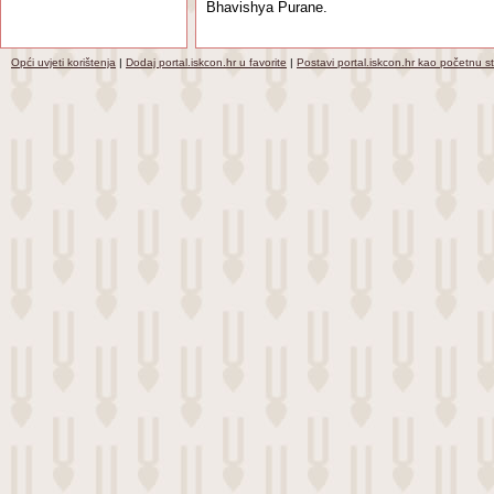
Bhavishya Purane.
Opći uvjeti korištenja
|
Dodaj portal.iskcon.hr u favorite
|
Postavi portal.iskcon.hr kao početnu s