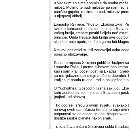
u Vedskim spisima spominje da osoba može po
milost. Molimo te budi milostiv pa nam reci št
poništio grijehe; molimo te budi milostiv pre
u njegovoj obitelji."
Lomasha Rsi reče: "Postoji Ekadasi zvan Put
svijetle četrnaestodnevnice mjeseca Sravana.
vašeg kralja, trebate postiti i cijelu noć ostat
principe. Onda trebate dati kralju sve dobrob
slijedite moje upute, on će sigurno biti blago
Kraljevi poslanici su bili zadovoljni ovim od
ponizno obožavanje.
Kada se mjesec Sravana približio, kraljevi sav
Lomasha Rsija, i prema njihovom naputcima s
kao i sam kralj počeli post na Ekadasi. Slje
su mu ljubazno dali svoje stečene dobrobiti
kraljica je ostala trudna i rodila najljepšeg sin
O Yudhisthira, Gospodin Krsna zaključi, Ekad
četrnaestodnevnice mjeseca Sravanam posta
(najbolji od sinova).
Tko god želi sreću u ovom svijetu, svakako tr
na ovaj sveti dan. Zaista tko samo čuje ove 
potpunosti se oslobađa grijeha, blagoslovljen
dostiže rajske planete nakon smrti.
Tu završava priča o Shravana-sukla Ekadasiju