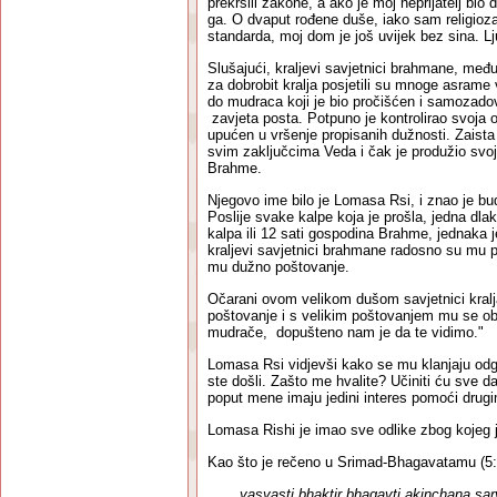
prekršili zakone, a ako je moj neprijatelj bio
ga. O dvaput rođene duše, iako sam religioza
standarda, moj dom je još uvijek bez sina. L
Slušajući, kraljevi savjetnici brahmane, među
za dobrobit kralja posjetili su mnoge asrame 
do mudraca koji je bio pročišćen i samozadovo
zavjeta posta. Potpuno je kontrolirao svoja osje
upućen u vršenje propisanih dužnosti. Zaista 
svim zaključcima Veda i čak je produžio svoj
Brahme.
Njegovo ime bilo je Lomasa Rsi, i znao je bu
Poslije svake kalpe koja je prošla, jedna dlak
kalpa ili 12 sati gospodina Brahme, jednaka 
kraljevi savjetnici brahmane radosno su mu pr
mu dužno poštovanje.
Očarani ovom velikom dušom savjetnici kralj
poštovanje i s velikim poštovanjem mu se obr
mudrače, dopušteno nam je da te vidimo."
Lomasa Rsi vidjevši kako se mu klanjaju odg
ste došli. Zašto me hvalite? Učiniti ću sve d
poput mene imaju jedini interes pomoći drugi
Lomasa Rishi je imao sve odlike zbog kojeg 
Kao što je rečeno u Srimad-Bhagavatamu (5:
yasyasti bhaktir bhagavti akinchana sar