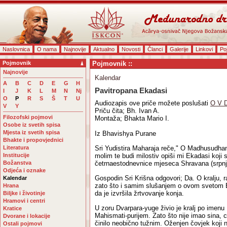
Naslovnica
O nama
Najnovije
Aktualno
Novosti
Članci
Galerije
Linkovi
Po
Pojmovnik
Pojmovnik ::
Najnovije
Kalendar
A
B
C
D
E
G
H
Pavitropana Ekadasi
I
J
K
L
M
N
Nj
O
P
R
S
Š
T
U
Audiozapis ove priče možete poslušati
O V 
V
Y
Priču čita; Bh. Ivan A.
Filozofski pojmovi
Montaža; Bhakta Mario I.
Osobe iz svetih spisa
Mjesta iz svetih spisa
Iz Bhavishya Purane
Bhakte i propovjednici
Literatura
Sri Yudistira Maharaja reče," O Madhusudh
Institucije
molim te budi milostiv opiši mi Ekadasi koji 
Božanstva
četrnaestodnevnice mjeseca Shravana (srpnj
Odjeća i oznake
Gospodin Sri Krišna odgovori; Da. O kralju, ra
Kalendar
zato što i samim slušanjem o ovom svetom E
Hrana
da je izvršila žrtvovanje konja.
Biljke i životinje
Hramovi i centri
U zoru Dvarpara-yuge živio je kralj po imenu 
Kratice
Mahismati-purijem. Zato što nije imao sina, c
Dvorane i lokacije
činilo neobično tužnim. Oženjen čovjek koji
Ostali pojmovi