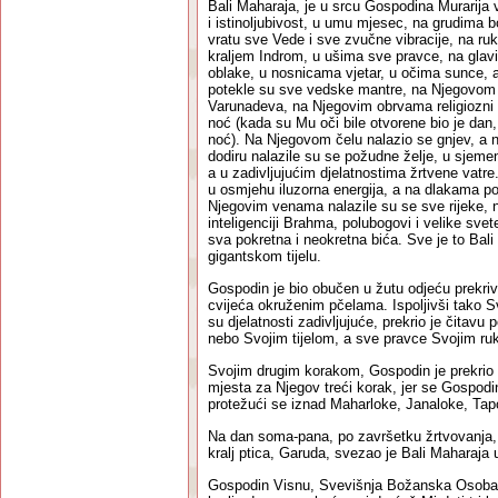
Bali Maharaja, je u srcu Gospodina Murarija vi
i istinoljubivost, u umu mjesec, na grudima b
vratu sve Vede i sve zvučne vibracije, na r
kraljem Indrom, u ušima sve pravce, na glavi
oblake, u nosnicama vjetar, u očima sunce, a 
potekle su sve vedske mantre, na Njegovom 
Varunadeva, na Njegovim obrvama religiozni 
noć (kada su Mu oči bile otvorene bio je dan, 
noć). Na Njegovom čelu nalazio se gnjev, a
dodiru nalazile su se požudne želje, u sjem
a u zadivljujućim djelatnostima žrtvene vatre
u osmjehu iluzorna energija, a na dlakama po t
Njegovim venama nalazile su se sve rijeke, 
inteligenciji Brahma, polubogovi i velike svet
sva pokretna i neokretna bića. Sve je to Ba
gigantskom tijelu.
Gospodin je bio obučen u žutu odjeću prekri
cvijeća okruženim pčelama. Ispoljivši tako Sv
su djelatnosti zadivljujuće, prekrio je čitav
nebo Svojim tijelom, a sve pravce Svojim r
Svojim drugim korakom, Gospodin je prekrio r
mjesta za Njegov treći korak, jer se Gospod
protežući se iznad Maharloke, Janaloke, Tapo
Na dan soma-pana, po završetku žrtvovanja, 
kralj ptica, Garuda, svezao je Bali Maharaja
Gospodin Visnu, Svevišnja Božanska Osoba, 