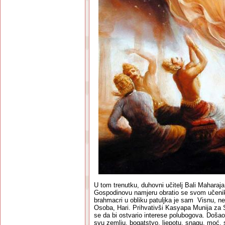
U tom trenutku, duhovni učitelj Bali Maharaja
Gospodinovu namjeru obratio se svom učenik
brahmacri u obliku patuljka je sam Visnu, n
Osoba, Hari. Prihvativši Kasyapa Munija za S
se da bi ostvario interese polubogova. Došao
svu zemlju, bogatstvo, ljepotu, snagu, moć, 