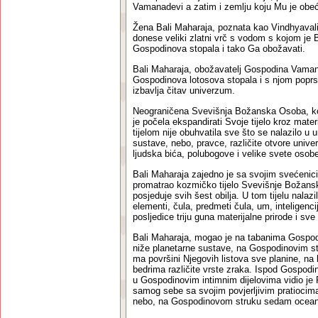
Vamanadevi a zatim i zemlju koju Mu je obe
Žena Bali Maharaja, poznata kao Vindhyavali,
donese veliki zlatni vrč s vodom s kojom je B
Gospodinova stopala i tako Ga obožavati.
Bali Maharaja, obožavatelj Gospodina Vaman
Gospodinova lotosova stopala i s njom poprsk
izbavlja čitav univerzum.
Neograničena Svevišnja Božanska Osoba, koj
je počela ekspandirati Svoje tijelo kroz mate
tijelom nije obuhvatila sve što se nalazilo u
sustave, nebo, pravce, različite otvore unive
ljudska bića, polubogove i velike svete osob
Bali Maharaja zajedno je sa svojim svećeni
promatrao kozmičko tijelo Svevišnje Božans
posjeduje svih šest obilja. U tom tijelu nalazil
elementi, čula, predmeti čula, um, inteligencij
posljedice triju guna materijalne prirode i sv
Bali Maharaja, mogao je na tabanima Gospod
niže planetarne sustave, na Gospodinovim st
ma površini Njegovih listova sve planine, na k
bedrima različite vrste zraka. Ispod Gospodin
u Gospodinovim intimnim dijelovima vidio je P
samog sebe sa svojim povjerljivim pratioci
nebo, na Gospodinovom struku sedam oceana