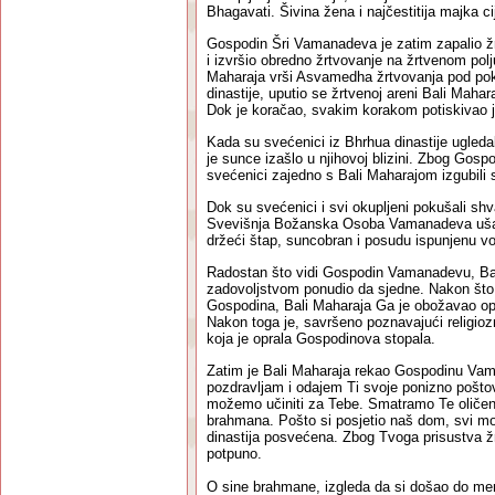
Bhagavati. Šivina žena i najčestitija majka c
Gospodin Šri Vamanadeva je zatim zapalio žr
i izvršio obredno žrtvovanje na žrtvenom pol
Maharaja vrši Asvamedha žrtvovanja pod pok
dinastije, uputio se žrtvenoj areni Bali Mahar
Dok je koračao, svakim korakom potiskivao 
Kada su svećenici iz Bhrhua dinastije ugled
je sunce izašlo u njihovoj blizini. Zbog Gospo
svećenici zajedno s Bali Maharajom izgubili s
Dok su svećenici i svi okupljeni pokušali shva
Svevišnja Božanska Osoba Vamanadeva ušao
držeći štap, suncobran i posudu ispunjenu v
Radostan što vidi Gospodin Vamanadevu, Bal
zadovoljstvom ponudio da sjedne. Nakon što 
Gospodina, Bali Maharaja Ga je obožavao op
Nakon toga je, savršeno poznavajući religio
koja je oprala Gospodinova stopala.
Zatim je Bali Maharaja rekao Gospodinu Va
pozdravljam i odajem Ti svoje ponizno pošto
možemo učiniti za Tebe. Smatramo Te oličen
brahmana. Pošto si posjetio naš dom, svi moji
dinastija posvećena. Zbog Tvoga prisustva ž
potpuno.
O sine brahmane, izgleda da si došao do men