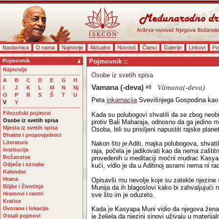
Naslovnica
O nama
Najnovije
Aktualno
Novosti
Članci
Galerije
Linkovi
Po
Pojmovnik
Pojmovnik ::
Najnovije
Osobe iz svetih spisa
A
B
C
D
E
G
H
Vamana (-deva)
Vāmana(-deva)
I
J
K
L
M
N
Nj
O
P
R
S
Š
T
U
Peta
inkarnacija
Svevišnjega Gospodina kao 
V
Y
Filozofski pojmovi
Kada su polubogovi shvatili da se zbog neo
Osobe iz svetih spisa
protiv Bali Maharaja, odnosno da ga jedino 
Mjesta iz svetih spisa
Osoba, bili su prisiljeni napustiti rajske plane
Bhakte i propovjednici
Literatura
Nakon što je Aditi, majka polubogova, shvatila
Institucije
raja, počela je jadikovati kao da nema zašt
Božanstva
provedenih u meditaciji moćni mudrac Kasyapa
Odjeća i oznake
kući, vidio je da u Aditinoj asrami nema ni rad
Kalendar
Hrana
Opisavši mu nevolje koje su zatekle njezine 
Biljke i životinje
Munija da ih blagoslovi kako bi zahvaljujući
Hramovi i centri
sve što im je oduzeto.
Kratice
Dvorane i lokacije
Kada je Kasyapa Muni vidio da njegova žena A
Ostali pojmovi
je željela da njezini sinovi uživaju u materija