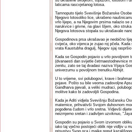
su ukrašene školjkom, topuzom, lotosom i di
laticama rascvjetanog lotosa.
Tamnoputo tijelo Svevišnje Božanske Osobe b
Njegovo lotosoliko lice, ukrašeno naušnicama
vrlo lijepo, a na Njegovim prsima nalazio se 
narukvice i grivne, na glavi šljem, oko struk
Njegova lotosova stopala su ukrašavale nan
Gospodinova prsa ukrašavao je neobično lijep
cvijeća, oko vijenca je zujao roj pčela. Kad
vrata Kaustubha dragulj, Njegov sjaj rasprši
Kada se Gospodin pojavio u vrlo povoljnom 
(dvanaesti dan svijetle četrnaestodnevnice m
zenitu, zato se taj dvadasi naziva Vijaya G
univerzumu u povoljnom trenutku Abhijit.
U to vrijeme, svi polubogovi, krave i brahma
pojave. Pošto su bile veoma zadovoljne Apsar
Gandharva pjevali, a veliki mudraci, polubogo
molitve kako bi zadovoljili Gospodina.
Kada je Aditi vidjela Svevišnju Božansku Oso
maternice, prihvativši Svojom duhovnom moći 
pogođena čudom i vrlo sretna. Vidjevši dijete
neizmjerno sretan i zadivljen uzviknuo, "Jaya
Gospodin su pojavio u Svom izvornom obliku
iako taj vječno postojeći oblik nije vidljiv u 
prisustvu Svog oca i majke poput kazališnog