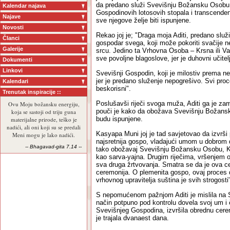
da predano služi Svevišnju Božansku Osobu. 
Kalendar najava
Gospodinovih lotosovih stopala i transcendent
Najave
sve njegove želje biti ispunjene.
Novosti
Rekao joj je; "Draga moja Aditi, predano služ
Članci
gospodar svega, koji može pokoriti svačije nep
Galerije
srcu. Jedino ta Vrhovna Osoba – Krsna ili 
sve povoljne blagoslove, jer je duhovni učite
Dokumenti
Linkovi
Svevišnji Gospodin, koji je milostiv prema ne
jer je predano služenje nepogrešivo. Svi pro
Kalendari
beskorisni".
Trenutak inspiracije ::
Poslušavši riječi svoga muža, Aditi ga je zam
Ovu Moju božansku energiju,
pouči je kako da obožava Svevišnju Božansk
koja se sastoji od triju guna
budu ispunjene.
materijalne prirode, teško je
nadići, ali oni koji su se predali
Kasyapa Muni joj je tad savjetovao da izvrš
Meni mogu je lako nadići.
najsretnija gospo, vladajući umom u dobrom d
-- Bhagavad-gita 7.14 --
tako obožavaj Svevišnju Božansku Osobu, K
kao sarva-yajna. Drugim riječima, vršenjem 
sva druga žrtvovanja. Smatra se da je ova ce
ceremonija. O plemenita gospo, ovaj proces d
vrhovnog upravitelja suština je svih strogosti
S nepomućenom pažnjom Aditi je mislila na 
način potpuno pod kontrolu dovela svoj um i 
Svevišnjeg Gospodina, izvršila obrednu cere
je trajala dvanaest dana.