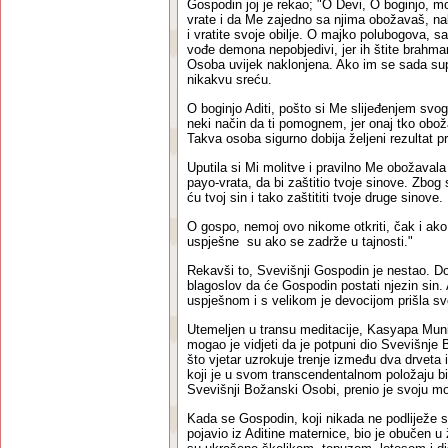
Gospodin joj je rekao; "O Devi, O boginjo, mog
vrate i da Me zajedno sa njima obožavaš, nako
i vratite svoje obilje. O majko polubogova, 
vođe demona nepobjedivi, jer ih štite brahm
Osoba uvijek naklonjena. Ako im se sada supr
nikakvu sreću.
O boginjo Aditi, pošto si Me slijeđenjem svo
neki način da ti pomognem, jer onaj tko obo
Takva osoba sigurno dobija željeni rezultat p
Uputila si Mi molitve i pravilno Me obožavala
payo-vrata, da bi zaštitio tvoje sinove. Zbog
ću tvoj sin i tako zaštititi tvoje druge sinove.
O gospo, nemoj ovo nikome otkriti, čak i ako t
uspješne su ako se zadrže u tajnosti."
Rekavši to, Svevišnji Gospodin je nestao. D
blagoslov da će Gospodin postati njezin sin. 
uspješnom i s velikom je devocijom prišla 
Utemeljen u transu meditacije, Kasyapa Muni,
mogao je vidjeti da je potpuni dio Svevišnj
što vjetar uzrokuje trenje između dva drveta 
koji je u svom transcendentalnom položaju b
Svevišnji Božanski Osobi, prenio je svoju mo
Kada se Gospodin, koji nikada ne podliježe s
pojavio iz Aditine maternice, bio je obučen u 