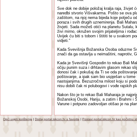
Sve dok ne dobije položaj kralja raja, živjet ć
naredbi stvorio Višvakarma. Pošto se ova p
zaštitom, na njoj nema bijeda koje potječu od
poraza i svih drugih uznemirenja. Bali Mahar
živjeti. Sada možeš otići na planetu Sutalu, 
živi mirno, okružen svojim prijateljima i rođa
Uvijek ću biti s tobom i štititi te u svakom 
vidjeti."
Kada Svevišnja Božanska Osoba oduzme Svom
znači da ga ostavlja u neimaštini, naprotiv, 
Kada je Svevišnji Gospodin to rekao Bali Mah
očiju punim suza i drhtavim glasom rekao sli
donosi čak i pokušaj da Ti se oda poštova
poštovanje, a ipak sam bio uspješan u tome 
nastojanjima. Bezuzročna milost koju si pod
nisu dobili čak ni polubogovi i vođe rajskih pl
Nakon što je to rekao Bali Maharaja je najpri
Božanskoj Osobi, Hariju, a zatim i Brahmi i Š
Varune i potpuno zadovoljan otišao je na pla
Opći uvjeti korištenja
|
Dodaj portal.iskcon.hr u favorite
|
Postavi portal.iskcon.hr kao početnu s