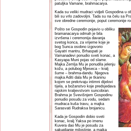
patuljka Vamane, brahmacarya.
Kada su veliki mudraci vidjeli Gospodina u 
bili su vrlo zadovoljni. Tada su na čelu sa P
sve obredne ceremonije, poput ceremonije ro
Pošto se Gospodin pojavio u obliku
bramanacarya odmah je bila
izvršena i ceremonija davanja
svetog konca, za vrijeme koje je
bog Sunca osobno izgovorio
Gayatri mantru, Brhaspati je
Vamanadevi ponudio sveti konac, a
Kasyapa Muni pojas od slame.
Majka Zemlja Mu je ponudila jelenju
kožu, a polubog Mjeseca – kralj
šume – brahma-dandu. Njegova
majka Aditi dala Mu je tkaninu
kojom se prekrivaju intimni dijelovi
tijela, a božanstvo koje predsjedava
rajskim kraljevstvom suncobran.
Brahma je Svevišnjem Gospodinu
ponudio posudu za vodu, sedam
mudraca kuša travu, a majka
Sarasvati Rudraksa brojanicu.
Kada je Gospodin dobio sveti
konac, kralj Yaksa po imenu
Kuvera dao Mu je posudu za
sakupljanje milostinje, a majka