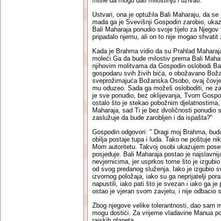
misle da mogu dati milostinju i uživati."
Ustvari, ona je optužila Bali Maharaju, da se 
mada ga je Svevišnji Gospodin zarobio, ukaz
Bali Maharaja ponudio svoje tijelo za Njegov tr
pripadalo njemu, ali on to nije mogao shvati
Kada je Brahma vidio da su Prahlad Maharaja
moleći Ga da bude milostiv prema Bali Maharaj
njihovim molitvama da Gospodin oslobodi Bal
gospodaru svih živih bića, o obožavano Bož
sveprožimajuća Božanska Osobo, ovaj čovjek
mu oduzeo. Sada ga možeš osloboditi, ne za
je sve ponudio, bez oklijevanja, Tvom Gospod
ostalo što je stekao pobožnim djelatnostima, p
Maharaja, sad Ti je bez dvoličnosti ponudio s
zaslužuje da bude zarobljen i da ispašta?"
Gospodin odgovori: " Dragi moj Brahma, bud
obilja postaje tupa i luda. Tako ne poštuje nik
Mom autoritetu. Takvoj osobi ukazujem poseb
posjeduje. Bali Maharaja postao je najslavn
nevjernicima, jer usprkos tome što je izgubio 
od svog predanog služenja. Iako je izgubio sv
izvornog položaja, iako su ga neprijatelji porazil
napustili, iako pati što je svezan i iako ga je
ostao je vjeran svom zavjetu, i nije odbacio s
Zbog njegove velike tolerantnosti, dao sam 
mogu dostići. Za vrijeme vladavine Manua po
rajskih planeta.