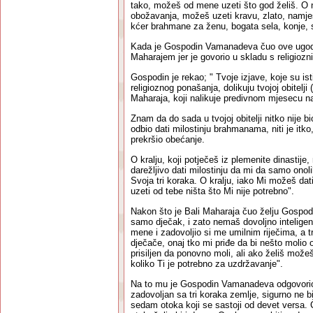
tako, možeš od mene uzeti što god želiš. O naj
obožavanja, možeš uzeti kravu, zlato, namje
kćer brahmane za ženu, bogata sela, konje, sl
Kada je Gospodin Vamanadeva čuo ove ugodne 
Maharajem jer je govorio u skladu s religiozni
Gospodin je rekao; " Tvoje izjave, koje su ist
religioznog ponašanja, dolikuju tvojoj obitelji 
Maharaja, koji nalikuje predivnom mjesecu na
Znam da do sada u tvojoj obitelji nitko nije bi
odbio dati milostinju brahmanama, niti je itko
prekršio obećanje.
O kralju, koji potječeš iz plemenite dinastij
darežljivo dati milostinju da mi da samo onol
Svoja tri koraka. O kralju, iako Mi možeš dat
uzeti od tebe ništa što Mi nije potrebno".
Nakon što je Bali Maharaja čuo želju Gospod
samo dječak, i zato nemaš dovoljno intelige
mene i zadovoljio si me umilnim riječima, a t
dječače, onaj tko mi priđe da bi nešto molio 
prisiljen da ponovno moli, ali ako želiš može
koliko Ti je potrebno za uzdržavanje".
Na to mu je Gospodin Vamanadeva odgovorio; 
zadovoljan sa tri koraka zemlje, sigurno ne b
sedam otoka koji se sastoji od devet versa. 