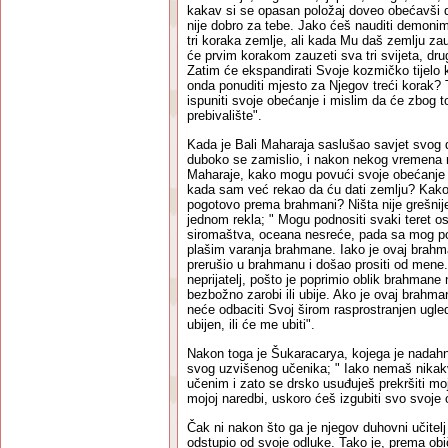
kakav si se opasan položaj doveo obećavši d
nije dobro za tebe. Jako ćeš nauditi demonim
tri koraka zemlje, ali kada Mu daš zemlju za
će prvim korakom zauzeti sva tri svijeta, dru
Zatim će ekspandirati Svoje kozmičko tijelo
onda ponuditi mjesto za Njegov treći korak? 
ispuniti svoje obećanje i mislim da će zbog t
prebivalište".
Kada je Bali Maharaja saslušao savjet svog d
duboko se zamislio, i nakon nekog vremena 
Maharaje, kako mogu povući svoje obećanje 
kada sam već rekao da ću dati zemlju? Kako 
pogotovo prema brahmani? Ništa nije grešnije
jednom rekla; " Mogu podnositi svaki teret o
siromaštva, oceana nesreće, pada sa mog polo
plašim varanja brahmane. Iako je ovaj brahm
prerušio u brahmanu i došao prositi od mene
neprijatelj, pošto je poprimio oblik brahmane
bezbožno zarobi ili ubije. Ako je ovaj brahm
neće odbaciti Svoj širom rasprostranjen ugled
ubijen, ili će me ubiti".
Nakon toga je Šukaracarya, kojega je nadahn
svog uzvišenog učenika; " Iako nemaš nika
učenim i zato se drsko usuđuješ prekršiti mo
mojoj naredbi, uskoro ćeš izgubiti svo svoje o
Čak ni nakon što ga je njegov duhovni učitelj
odstupio od svoje odluke. Tako je, prema obi