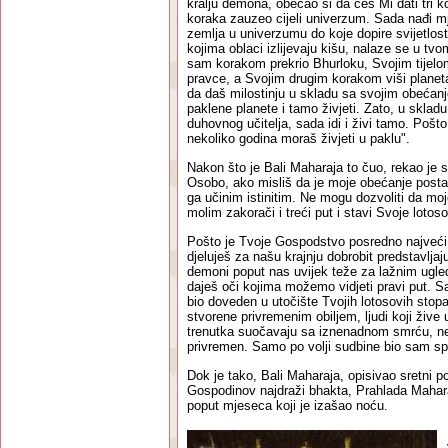
kralju demona, obećao si da ćeš Mi dati tri 
koraka zauzeo cijeli univerzum. Sada nađi mj
zemlja u univerzumu do koje dopire svijetlos
kojima oblaci izlijevaju kišu, nalaze se u t
sam korakom prekrio Bhurloku, Svojim tijelo
pravce, a Svojim drugim korakom viši planeta
da daš milostinju u skladu sa svojim obećanje
paklene planete i tamo živjeti. Zato, u skla
duhovnog učitelja, sada idi i živi tamo. Pošto
nekoliko godina moraš živjeti u paklu".
Nakon što je Bali Maharaja to čuo, rekao je 
Osobo, ako misliš da je moje obećanje postal
ga učinim istinitim. Ne mogu dozvoliti da mo
molim zakorači i treći put i stavi Svoje loto
Pošto je Tvoje Gospodstvo posredno najveć
djeluješ za našu krajnju dobrobit predstavljaj
demoni poput nas uvijek teže za lažnim ugl
daješ oči kojima možemo vidjeti pravi put. Sa
bio doveden u utočište Tvojih lotosovih stopal
stvorene privremenim obiljem, ljudi koji žive
trenutka suočavaju sa iznenadnom smrću, ne 
privremen. Samo po volji sudbine bio sam sp
Dok je tako, Bali Maharaja, opisivao sretni 
Gospodinov najdraži bhakta, Prahlada Mahara
poput mjeseca koji je izašao noću.