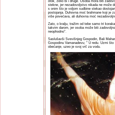
otok, želio bi i druge. Osoba mora biti zadov
stekne, jer nezadovoljstvo nikada ne može do
s onim što je voljom sudbine stekao dostojan
postojanja. Duhovna moć brahmane koji je z
više povećava, ali duhovna moć nezadovolj
Zato, o kralju, tražim od tebe samo tri kora
takvim darom, jer osoba može biti zadovoljna
neophodno".
Saslušavši Svevišnjeg Gospodin, Bali Mahar
Gospodinu Vamanadevu; " U redu. Uzmi što h
obećanje, uzeo je svoj vrč za vodu.