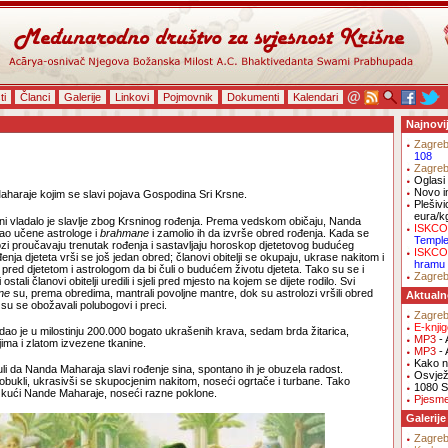
ti
Članci
Galerije
Linkovi
Pojmovnik
Dokumenti
Kalendari
Najnovi
Zagre
108
Zagre
Oglasi 
Novo i
aharaje kojim se slavi pojava Gospodina Sri Krsne.
Plešivi
eura/k
ani vladalo je slavlje zbog Krsninog rođenja. Prema vedskom običaju, Nanda
ISKCO
ao učene astrologe i
brahmane
i zamolio ih da izvrše obred rođenja. Kada se
Templ
olozi proučavaju trenutak rođenja i sastavljaju horoskop djetetovog budućeg
ISKCO
enja djeteta vrši se još jedan obred; članovi obitelji se okupaju, ukrase nakitom i
hramu
 pred djetetom i astrologom da bi čuli o budućem životu djeteta. Tako su se i
Zagre
stali članovi obitelji uredili i sjeli pred mjesto na kojem se dijete rodilo. Svi
ne
su, prema obredima, mantrali povoljne mantre, dok su astrolozi vršili obred
Aktualn
su se obožavali polubogovi i preci.
Zagre
E-knji
ao je u milostinju 200.000 bogato ukrašenih krava, sedam brda žitarica,
MP3
- 
jima i zlatom izvezene tkanine.
MP3
- 
Kako na
uli da Nanda Maharaja slavi rođenje sina, spontano ih je obuzela radost.
Osvjež
bukli, ukrasivši se skupocjenim nakitom, noseći ogrtače i turbane. Tako
1080 S
u kući Nande Maharaje, noseći razne poklone.
Pjesm
Galerije
Zagre