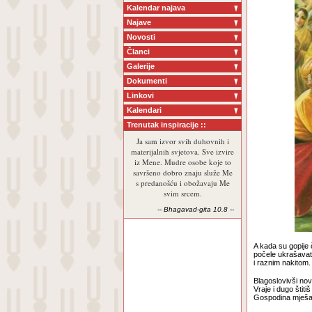
Kalendar najava
Najave
Novosti
Članci
Galerije
Dokumenti
Linkovi
Kalendari
Trenutak inspiracije ::
Ja sam izvor svih duhovnih i
materijalnih svjetova. Sve izvire
iz Mene. Mudre osobe koje to
savršeno dobro znaju služe Me
s predanošću i obožavaju Me
svim srcem.
-- Bhagavad-gita 10.8 --
A kada su gopije 
počele ukrašava
i raznim nakitom
Blagoslovivši nov
Vraje i dugo štit
Gospodina mješavi