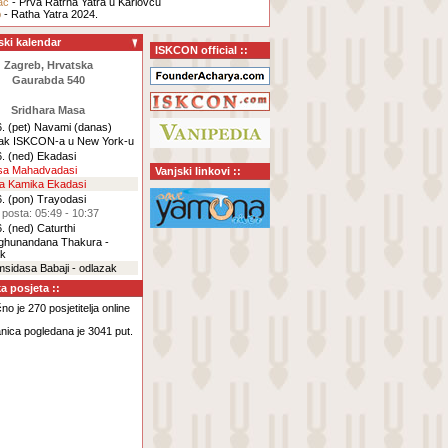
ac
- Prva Ratrha Yatra u Karlovcu
b
- Ratha Yatra 2024.
ski kalendar
ISKCON official ::
Zagreb, Hrvatska
Gaurabda 540
Sridhara Masa
. (pet)
Navami
(danas)
ak ISKCON-a u New York-u
. (ned)
Ekadasi
rsa Mahadvadasi
Vanjski linkovi ::
za Kamika Ekadasi
. (pon)
Trayodasi
 posta: 05:49 - 10:37
. (ned)
Caturthi
aghunandana Thakura -
ak
msidasa Babaji - odlazak
ka posjeta ::
o je 270 posjetitelja online
nica pogledana je 3041 put.