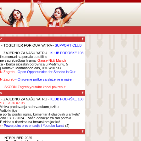
je
b
- TOGETHER FOR OUR YATRA -
SUPPORT CLUB
b
- ZAJEDNO ZA NAŠU YATRU -
KLUB PODRŠKE 108
i komentari na portalu su offline
me zagrebačkog hrama:
Gaura-Nitāi Mandir
ca
- Berba sibirskih borovnica u Međimurju, 5
g.Kontakt, Mahananda das, 0913490733
N Zagreb
- Open Opportunities for Service in Our
e
N Zagreb
- Otvorene prilike za služenje u našem
b
-
ISKCON Zagreb youtube kanal pokrenut
o
b
- ZAJEDNO ZA NAŠU YATRU -
KLUB PODRŠKE 108
ge 7 - 2026.07.08
Arhiva predavanja na hrvatskom jeziku
Audio knjige
 portal poslati oglas, komentar ili glasovati u anketi?
eno 13.06.2024. - Vaše donacije za rad portala
P videa s titlovima na hrvatskom jeziku!
e
-
Powerpoint prezentacije i Youtube kanal
(2)
b
- INTERLIBER 2025