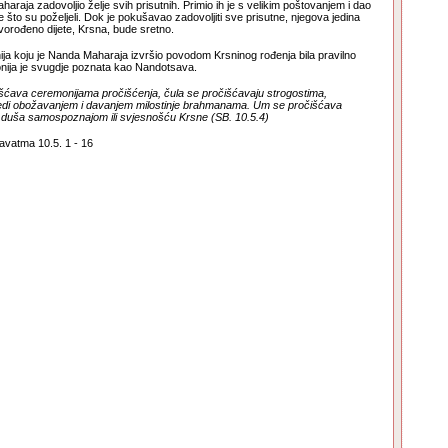
araja zadovoljio želje svih prisutnih. Primio ih je s velikim poštovanjem i dao
ve što su poželjeli. Dok je pokušavao zadovoljiti sve prisutne, njegova jedina
novorođeno dijete, Krsna, bude sretno.
ija koju je Nanda Maharaja izvršio povodom Krsninog rođenja bila pravilno
nija je svugdje poznata kao Nandotsava.
šćava ceremonijama pročišćenja, čula se pročišćavaju strogostima,
sjedi obožavanjem i davanjem milostinje brahmanama. Um se pročišćava
 duša samospoznajom ili svjesnošću Krsne (SB. 10.5.4)
avatma 10.5. 1 - 16