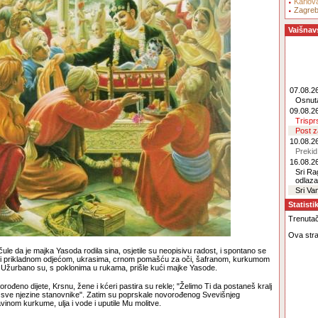
Karlov
Zagre
Vaišnav
07.08.26
Osnut
09.08.26
Trisp
Post 
10.08.26
Prekid
16.08.26
Sri R
odlaz
Sri Va
Statisti
Trenutačn
Ova stra
čule da je majka Yasoda rodila sina, osjetile su neopisivu radost, i spontano se
ti prikladnom odjećom, ukrasima, crnom pomašću za oči, šafranom, kurkumom
. Užurbano su, s poklonima u rukama, prišle kući majke Yasode.
orođeno dijete, Krsnu, žene i kćeri pastira su rekle; "Želimo Ti da postaneš kralj
iš sve njezine stanovnike". Zatim su poprskale novorođenog Svevišnjeg
nom kurkume, ulja i vode i uputile Mu molitve.