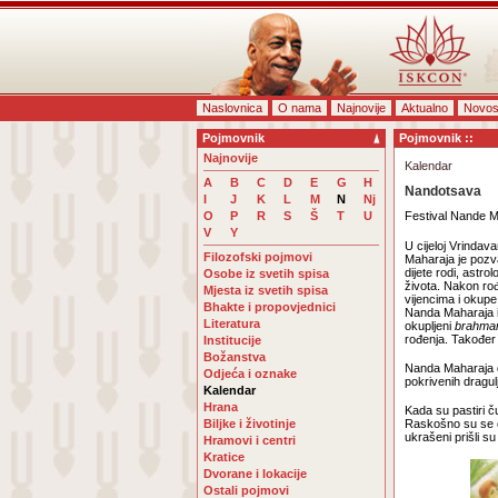
Naslovnica
O nama
Najnovije
Aktualno
Novos
Pojmovnik
Pojmovnik ::
Najnovije
Kalendar
A
B
C
D
E
G
H
Nandotsava
I
J
K
L
M
N
Nj
O
P
R
S
Š
T
U
Festival Nande M
V
Y
U cijeloj Vrindav
Filozofski pojmovi
Maharaja je pozv
dijete rodi, astr
Osobe iz svetih spisa
života. Nakon rođ
Mjesta iz svetih spisa
vijencima i okupe
Bhakte i propovjednici
Nanda Maharaja i o
Literatura
okupljeni
brahma
rođenja. Također 
Institucije
Božanstva
Nanda Maharaja d
Odjeća i oznake
pokrivenih dragul
Kalendar
Hrana
Kada su pastiri č
Biljke i životinje
Raskošno su se o
ukrašeni prišli s
Hramovi i centri
Kratice
Dvorane i lokacije
Ostali pojmovi