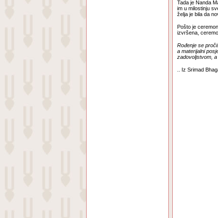
Tada je Nanda Mah
im u milostinju s
želja je bila da 
Pošto je ceremon
izvršena, ceremo
Rođenje se proči
a materijalni po
zadovoljstvom, a
.. Iz Srimad Bhag