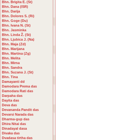
Bhn. Brigita E. (St)
Bhn. Dana (ISR)
Bhn. Darija
Bhn. Dolores S. (Ri)
Bhn. Goge (Du)
Bhn. Ivana N. (St)
Bhn. Jasminka
Bhn. Linda Ž. (St)
Bhn. Ljubica J. (Na)
Bhn. Maja (Zd)
Bhn. Marijana
Bhn. Martina (Zg)
Bhn. Melita
Bhn. Mirna
Bhn. Sandra
Bhn. Suzana J. (St)
Bhn. Tina
Damayanti dd
Damodara Prema das
Damodara Rati das
Darpaha das
Dayita das
Deva das
Devananda Pandit das
Devarsi Narada das
Dharma-gup das
Dhira Nitai das
Dinadayal dasa
Divaka das
Dvadasa tirtha das