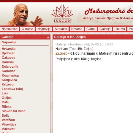
Naslovnica
O nama
Najnovije
Aktualno
Novosti
Članci
Galerije
Linkovi
Po
Galerije
Galerije :: Bh. Željko
Najnovije
Galerija, objavljeno: Pet, 07.05.10. 18:23
Hrvatska
Harinam (Foto: Bh. Željko)
Bjelovar
Zagreb
- 01.05. harinam u Maksimiru i centru 
Čakovec
Podjeljeno je oko 100kg. kuglica
Daruvar
Dubrovnik
Karlovac
Koprivnica
Kraljevica
Križevci
Lendava (slo)
Lika
Osijek
Pula
Rijeka
Slavonski Brod
Split
Varaždin
Virovitica
Vukovar