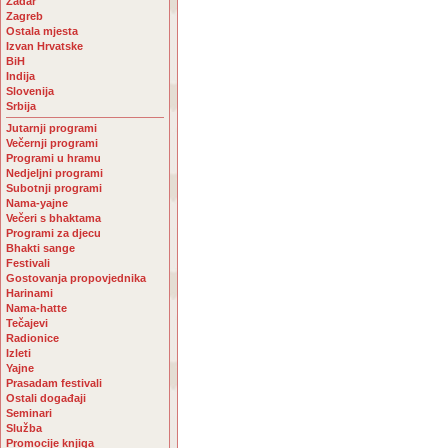
Zadar
Zagreb
Ostala mjesta
Izvan Hrvatske
BiH
Indija
Slovenija
Srbija
Jutarnji programi
Večernji programi
Programi u hramu
Nedjeljni programi
Subotnji programi
Nama-yajne
Večeri s bhaktama
Programi za djecu
Bhakti sange
Festivali
Gostovanja propovjednika
Harinami
Nama-hatte
Tečajevi
Radionice
Izleti
Yajne
Prasadam festivali
Ostali događaji
Seminari
Služba
Promocije knjiga