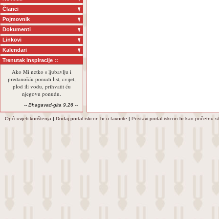
Članci
Pojmovnik
Dokumenti
Linkovi
Kalendari
Trenutak inspiracije ::
Ako Mi netko s ljubavlju i
predanošću ponudi list, cvijet,
plod ili vodu, prihvatit ću
njegovu ponudu.
-- Bhagavad-gita 9.26 --
Opći uvjeti korištenja
|
Dodaj portal.iskcon.hr u favorite
|
Postavi portal.iskcon.hr kao početnu s