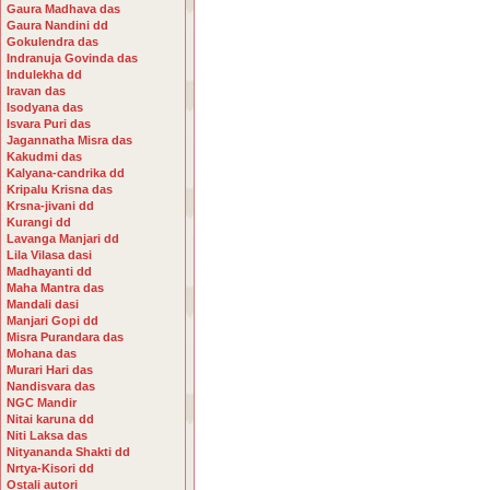
Gaura Madhava das
Gaura Nandini dd
Gokulendra das
Indranuja Govinda das
Indulekha dd
Iravan das
Isodyana das
Isvara Puri das
Jagannatha Misra das
Kakudmi das
Kalyana-candrika dd
Kripalu Krisna das
Krsna-jivani dd
Kurangi dd
Lavanga Manjari dd
Lila Vilasa dasi
Madhayanti dd
Maha Mantra das
Mandali dasi
Manjari Gopi dd
Misra Purandara das
Mohana das
Murari Hari das
Nandisvara das
NGC Mandir
Nitai karuna dd
Niti Laksa das
Nityananda Shakti dd
Nrtya-Kisori dd
Ostali autori