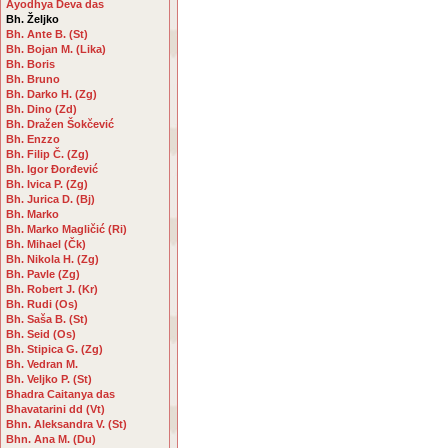
Ayodhya Deva das
Bh. Željko
Bh. Ante B. (St)
Bh. Bojan M. (Lika)
Bh. Boris
Bh. Bruno
Bh. Darko H. (Zg)
Bh. Dino (Zd)
Bh. Dražen Šokčević
Bh. Enzzo
Bh. Filip Č. (Zg)
Bh. Igor Đorđević
Bh. Ivica P. (Zg)
Bh. Jurica D. (Bj)
Bh. Marko
Bh. Marko Magličić (Ri)
Bh. Mihael (Čk)
Bh. Nikola H. (Zg)
Bh. Pavle (Zg)
Bh. Robert J. (Kr)
Bh. Rudi (Os)
Bh. Saša B. (St)
Bh. Seid (Os)
Bh. Stipica G. (Zg)
Bh. Vedran M.
Bh. Veljko P. (St)
Bhadra Caitanya das
Bhavatarini dd (Vt)
Bhn. Aleksandra V. (St)
Bhn. Ana M. (Du)