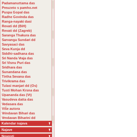
Padamanuttama das
Preuzeto s pamho.net
Puspa Gopal das
Radhe Govinda das
Ranga-nayaki dasi
Revati dd (BiH)
Revati dd (Zagreb)
Saranga Thakura das
Sarvanga Sundari dd
Savyasaci das
Seva Kunja dd
Siddhi-sadhana das
Sri Nanda Vraja das
Sri Visnu Puri das
Sridhara das
Sunandana das
Tirtha Sevana das
Trivikrama das
Tulasi manjari dd (Os)
Tusti Mohan Krsna das
Upananda das (Vt)
Vasudeva datta das
Vedasara das
Više autora
Vrindavan Bihari das
Vrndavan Biharini dd
Kalendar najava
Najave
Novosti