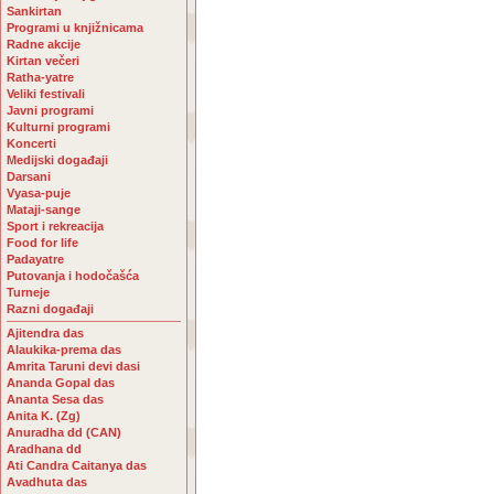
Sankirtan
Programi u knjižnicama
Radne akcije
Kirtan večeri
Ratha-yatre
Veliki festivali
Javni programi
Kulturni programi
Koncerti
Medijski događaji
Darsani
Vyasa-puje
Mataji-sange
Sport i rekreacija
Food for life
Padayatre
Putovanja i hodočašća
Turneje
Razni događaji
Ajitendra das
Alaukika-prema das
Amrita Taruni devi dasi
Ananda Gopal das
Ananta Sesa das
Anita K. (Zg)
Anuradha dd (CAN)
Aradhana dd
Ati Candra Caitanya das
Avadhuta das