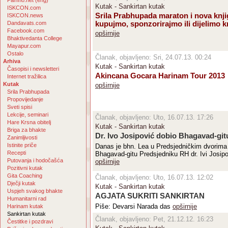
Pamho.net (eng)
Kutak - Sankirtan kutak
ISKCON.com
Srila Prabhupada maraton i nova knji
ISKCON.news
Dandavats.com
kupujmo, sponzorirajmo ili dijelimo k
Facebook.com
opširnije
Bhaktivedanta College
Mayapur.com
Ostalo
Članak, objavljeno: Sri, 24.07.13. 00:24
Arhiva
Kutak - Sankirtan kutak
Časopisi i newsletteri
Akincana Gocara Harinam Tour 2013
Internet tražilica
Kutak
opširnije
Srila Prabhupada
Propovijedanje
Sveti spisi
Lekcije, seminari
Članak, objavljeno: Uto, 16.07.13. 17:26
Hare Krsna obitelj
Kutak - Sankirtan kutak
Briga za bhakte
Dr. Ivo Josipović dobio Bhagavad-git
Zanimljivosti
Istinite priče
Danas je bhn. Lea u Predsjedničkim dvorima
Recepti
Bhagavad-gitu Predsjedniku RH dr. Ivi Josipo
Putovanja i hodočašća
opširnije
Pozitivni kutak
Gita Coaching
Članak, objavljeno: Uto, 16.07.13. 12:02
Dječji kutak
Kutak - Sankirtan kutak
Uspjeh svakog bhakte
AGJATA SUKRITI SANKIRTAN
Humanitarni rad
Piše: Devarsi Narada das
opširnije
Harinam kutak
Sankirtan kutak
Članak, objavljeno: Pet, 21.12.12. 16:23
Čestitke i pozdravi