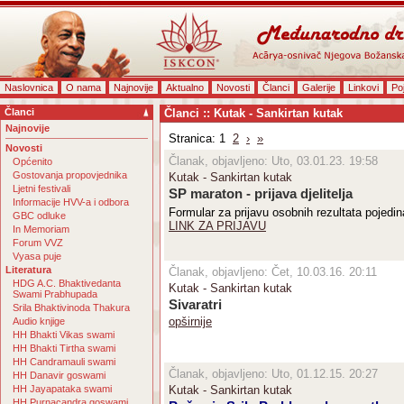
Naslovnica
O nama
Najnovije
Aktualno
Novosti
Članci
Galerije
Linkovi
Po
Članci
Članci :: Kutak - Sankirtan kutak
Najnovije
Stranica: 1
2
›
»
Novosti
Članak, objavljeno: Uto, 03.01.23. 19:58
Općenito
Gostovanja propovjednika
Kutak - Sankirtan kutak
Ljetni festivali
SP maraton - prijava djelitelja
Informacije HVV-a i odbora
Formular za prijavu osobnih rezultata pojedina
GBC odluke
LINK ZA PRIJAVU
In Memoriam
Forum VVZ
Vyasa puje
Literatura
Članak, objavljeno: Čet, 10.03.16. 20:11
HDG A.C. Bhaktivedanta
Kutak - Sankirtan kutak
Swami Prabhupada
Sivaratri
Srila Bhaktivinoda Thakura
opširnije
Audio knjige
HH Bhakti Vikas swami
HH Bhakti Tirtha swami
HH Candramauli swami
Članak, objavljeno: Uto, 01.12.15. 20:27
HH Danavir goswami
HH Jayapataka swami
Kutak - Sankirtan kutak
HH Purnacandra goswami