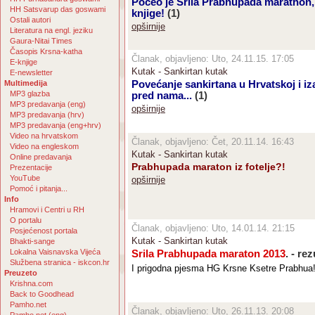
Počeo je Srila Prabhupada marathon,
HH Satsvarup das goswami
knjige!
(1)
Ostali autori
opširnije
Literatura na engl. jeziku
Gaura-Nitai Times
Časopis Krsna-katha
Članak, objavljeno: Uto, 24.11.15. 17:05
E-knjige
Kutak - Sankirtan kutak
E-newsletter
Multimedija
Povećanje sankirtana u Hrvatskoj i i
MP3 glazba
pred nama...
(1)
MP3 predavanja (eng)
opširnije
MP3 predavanja (hrv)
MP3 predavanja (eng+hrv)
Video na hrvatskom
Članak, objavljeno: Čet, 20.11.14. 16:43
Video na engleskom
Kutak - Sankirtan kutak
Online predavanja
Prabhupada maraton iz fotelje?!
Prezentacije
YouTube
opširnije
Pomoć i pitanja...
Info
Hramovi i Centri u RH
O portalu
Članak, objavljeno: Uto, 14.01.14. 21:15
Posjećenost portala
Kutak - Sankirtan kutak
Bhakti-sange
Lokalna Vaisnavska Vijeća
Srila Prabhupada maraton 2013
. - rez
Službena stranica - iskcon.hr
I prigodna pjesma HG Krsne Ksetre Prabhua
Preuzeto
Krishna.com
Back to Goodhead
Pamho.net
Članak, objavljeno: Uto, 26.11.13. 20:08