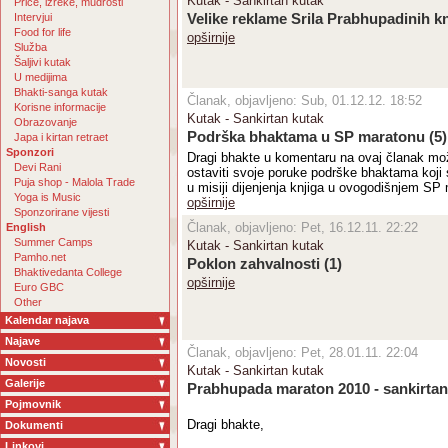
Kutak - Sankirtan kutak
Priče, izreke, mudrosti
Intervjui
Velike reklame Srila Prabhupadinih kn
Food for life
opširnije
Služba
Šaljivi kutak
U medijima
Bhakti-sanga kutak
Članak, objavljeno: Sub, 01.12.12. 18:52
Korisne informacije
Kutak - Sankirtan kutak
Obrazovanje
Podrška bhaktama u SP maratonu
(5)
Japa i kirtan retraet
Sponzori
Dragi bhakte u komentaru na ovaj članak mo
Devi Rani
ostaviti svoje poruke podrške bhaktama koji 
Puja shop - Malola Trade
u misiji dijenjenja knjiga u ovogodišnjem SP
Yoga is Music
opširnije
Sponzorirane vijesti
Članak, objavljeno: Pet, 16.12.11. 22:22
English
Summer Camps
Kutak - Sankirtan kutak
Pamho.net
Poklon zahvalnosti
(1)
Bhaktivedanta College
opširnije
Euro GBC
Other
Kalendar najava
Najave
Članak, objavljeno: Pet, 28.01.11. 22:04
Novosti
Kutak - Sankirtan kutak
Galerije
Prabhupada maraton 2010 - sankirtan 
Pojmovnik
Dragi bhakte,
Dokumenti
Linkovi