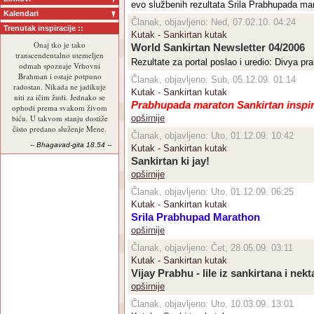
evo službenih rezultata Srila Prabhupada m
Kalendari
Članak, objavljeno: Ned, 07.02.10. 04:24
Trenutak inspiracije ::
Kutak - Sankirtan kutak
Onaj tko je tako
World Sankirtan Newsletter 04/2006
transcendentalno utemeljen
Rezultate za portal poslao i uredio: Divya p
odmah spoznaje Vrhovni
Brahman i ostaje potpuno
Članak, objavljeno: Sub, 05.12.09. 01:14
radostan. Nikada ne jadikuje
Kutak - Sankirtan kutak
niti za ičim žudi. Jednako se
Prabhupada maraton Sankirtan inspir
ophodi prema svakom živom
biću. U takvom stanju dostiže
opširnije
čisto predano služenje Mene.
Članak, objavljeno: Uto, 01.12.09. 10:42
-- Bhagavad-gita 18.54 --
Kutak - Sankirtan kutak
Sankirtan ki jay!
opširnije
Članak, objavljeno: Uto, 01.12.09. 06:25
Kutak - Sankirtan kutak
Srila Prabhupad Marathon
opširnije
Članak, objavljeno: Čet, 28.05.09. 03:11
Kutak - Sankirtan kutak
Vijay Prabhu - lile iz sankirtana i nek
opširnije
Članak, objavljeno: Uto, 10.03.09. 13:01