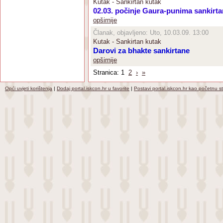
Kutak - Sankirtan kutak
02.03. počinje Gaura-punima sankirt
opširnije
Članak, objavljeno: Uto, 10.03.09. 13:00
Kutak - Sankirtan kutak
Darovi za bhakte sankirtane
opširnije
Stranica: 1
2
›
»
Opći uvjeti korištenja
|
Dodaj portal.iskcon.hr u favorite
|
Postavi portal.iskcon.hr kao početnu s