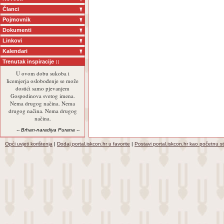
Članci
Pojmovnik
Dokumenti
Linkovi
Kalendari
Trenutak inspiracije ::
U ovom dobu sukoba i
licemjerja oslobođenje se može
dostići samo pjevanjem
Gospodinova svetog imena.
Nema drugog načina. Nema
drugog načina. Nema drugog
načina.
-- Brhan-naradiya Purana --
Opći uvjeti korištenja
|
Dodaj portal.iskcon.hr u favorite
|
Postavi portal.iskcon.hr kao početnu s