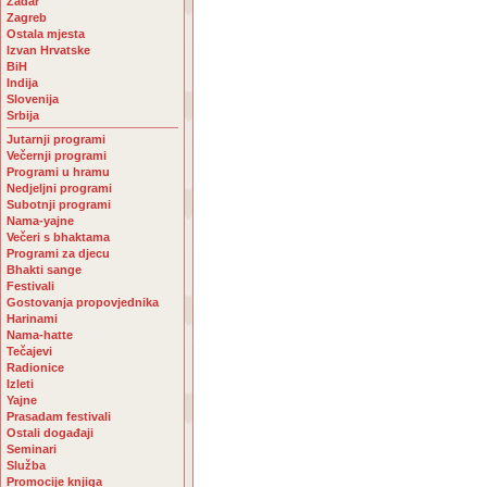
Zadar
Zagreb
Ostala mjesta
Izvan Hrvatske
BiH
Indija
Slovenija
Srbija
Jutarnji programi
Večernji programi
Programi u hramu
Nedjeljni programi
Subotnji programi
Nama-yajne
Večeri s bhaktama
Programi za djecu
Bhakti sange
Festivali
Gostovanja propovjednika
Harinami
Nama-hatte
Tečajevi
Radionice
Izleti
Yajne
Prasadam festivali
Ostali događaji
Seminari
Služba
Promocije knjiga