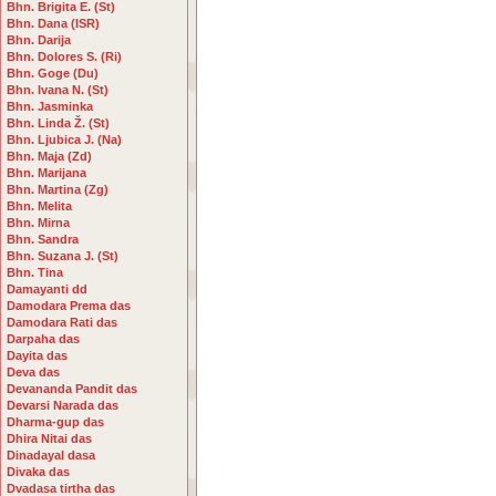
Bhn. Brigita E. (St)
Bhn. Dana (ISR)
Bhn. Darija
Bhn. Dolores S. (Ri)
Bhn. Goge (Du)
Bhn. Ivana N. (St)
Bhn. Jasminka
Bhn. Linda Ž. (St)
Bhn. Ljubica J. (Na)
Bhn. Maja (Zd)
Bhn. Marijana
Bhn. Martina (Zg)
Bhn. Melita
Bhn. Mirna
Bhn. Sandra
Bhn. Suzana J. (St)
Bhn. Tina
Damayanti dd
Damodara Prema das
Damodara Rati das
Darpaha das
Dayita das
Deva das
Devananda Pandit das
Devarsi Narada das
Dharma-gup das
Dhira Nitai das
Dinadayal dasa
Divaka das
Dvadasa tirtha das