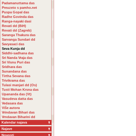
Padamanuttama das
Preuzeto s pamho.net
Puspa Gopal das
Radhe Govinda das
Ranga-nayaki dasi
Revati dd (BiH)
Revati dd (Zagreb)
Saranga Thakura das
Sarvanga Sundari dd
Savyasaci das
Seva Kunja dd
Siddhi-sadhana das
Sri Nanda Vraja das
Sri Visnu Puri das
Sridhara das
Sunandana das
Tirtha Sevana das
Trivikrama das
Tulasi manjari dd (Os)
Tusti Mohan Krsna das
Upananda das (Vt)
Vasudeva datta das
Vedasara das
Više autora
Vrindavan Bihari das
Vrndavan Biharini dd
Kalendar najava
Najave
Novosti