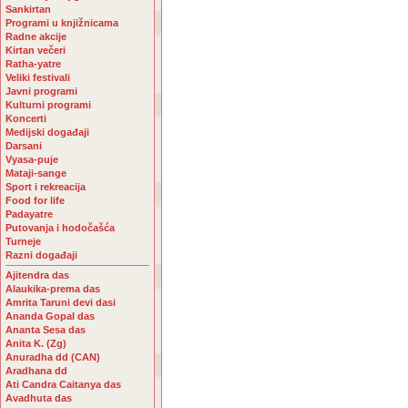
Sankirtan
Programi u knjižnicama
Radne akcije
Kirtan večeri
Ratha-yatre
Veliki festivali
Javni programi
Kulturni programi
Koncerti
Medijski događaji
Darsani
Vyasa-puje
Mataji-sange
Sport i rekreacija
Food for life
Padayatre
Putovanja i hodočašća
Turneje
Razni događaji
Ajitendra das
Alaukika-prema das
Amrita Taruni devi dasi
Ananda Gopal das
Ananta Sesa das
Anita K. (Zg)
Anuradha dd (CAN)
Aradhana dd
Ati Candra Caitanya das
Avadhuta das