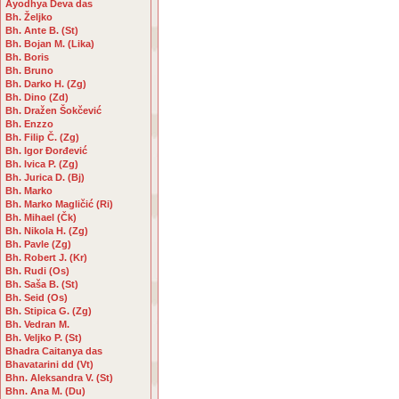
Ayodhya Deva das
Bh. Željko
Bh. Ante B. (St)
Bh. Bojan M. (Lika)
Bh. Boris
Bh. Bruno
Bh. Darko H. (Zg)
Bh. Dino (Zd)
Bh. Dražen Šokčević
Bh. Enzzo
Bh. Filip Č. (Zg)
Bh. Igor Đorđević
Bh. Ivica P. (Zg)
Bh. Jurica D. (Bj)
Bh. Marko
Bh. Marko Magličić (Ri)
Bh. Mihael (Čk)
Bh. Nikola H. (Zg)
Bh. Pavle (Zg)
Bh. Robert J. (Kr)
Bh. Rudi (Os)
Bh. Saša B. (St)
Bh. Seid (Os)
Bh. Stipica G. (Zg)
Bh. Vedran M.
Bh. Veljko P. (St)
Bhadra Caitanya das
Bhavatarini dd (Vt)
Bhn. Aleksandra V. (St)
Bhn. Ana M. (Du)