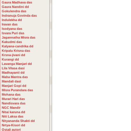
Gaura Madhava das
Gaura Nandini dd
Gokulendra das
Indranuja Govinda das
Indulekha dd
Iravan das
Isodyana das
Isvara Puri das
Jagannatha Misra das
Kakudmi das
Kalyana-candrika dd
Kripalu Krisna das
Krsna-jivani dd
Kurangi dd
Lavanga Manjari dd
Lila Vilasa dasi
Madhayanti dd
Maha Mantra das
Mandali dasi
Manjari Gopi dd
Misra Purandara das
Mohana das
Murari Hari das
Nandisvara das
NGC Mandir
Nitai karuna dd
Niti Laksa das
Nityananda Shakti dd
Nrtya-Kisori dd
Ostali autori