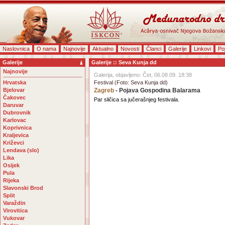
Naslovnica
O nama
Najnovije
Aktualno
Novosti
Članci
Galerije
Linkovi
Po
Galerije
Galerije :: Seva Kunja dd
Najnovije
Galerija, objavljeno: Čet, 06.08.09. 18:38
Hrvatska
Festival (Foto: Seva Kunja dd)
Bjelovar
Zagreb
- Pojava Gospodina Balarama
Čakovec
Par sličica sa jučerašnjeg festivala.
Daruvar
Dubrovnik
Karlovac
Koprivnica
Kraljevica
Križevci
Lendava (slo)
Lika
Osijek
Pula
Rijeka
Slavonski Brod
Split
Varaždin
Virovitica
Vukovar