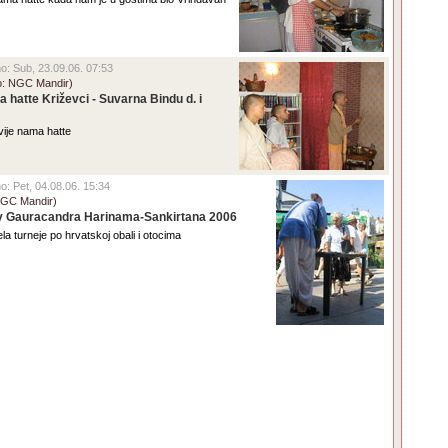
eno: Sub, 23.09.06. 07:53
o: NGC Mandir)
 hatte Križevci - Suvarna Bindu d. i
vije nama hatte
no: Pet, 04.08.06. 15:34
NGC Mandir)
ay Gauracandra Harinama-Sankirtana 2006
ela turneje po hrvatskoj obali i otocima