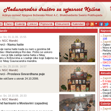
ti
Članci
Galerije
Linkovi
Pojmovnik
Dokumenti
Kalendari
Mandir
Najnovi
Zagre
no: Sri, 01.11.06. 15:55
108
o: NGC Mandir)
Zagre
evci - Nama hatte
Oglasi 
Novo i
vije nama hatte kada su nam u gostima bili
Plešivi
as i Markandeya Rsi das. Pošto se uskoro
eura/k
 ovo je bila zadnja nama hatta u Nitay
ISKCO
ru u Križevcima a i zadnje slike koje šaljemo na
Templ
e iz Nitay Gauracandra mandira.
ISKCO
hramu
no: Sri, 25.10.06. 16:57
Zagre
o: NGC Mandir)
Aktualn
evci - Proslava Govardhana puje
Zagre
tte održane u utorak 24.10.2006.
E-knji
MP3
- 
MP3
- 
Kako na
Osvjež
no: Sri, 18.10.06. 20:33
1080 S
Pjesm
o: NGC Mandir)
nd harinami u Moslavini i zapadnoj
Galerije
Zagre