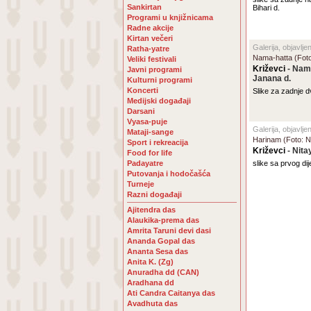
Sankirtan
Bihari d.
Programi u knjižnicama
Radne akcije
Kirtan večeri
Galerija, objavlj
Ratha-yatre
Nama-hatta (Fot
Veliki festivali
Križevci
- Nama
Javni programi
Janana d.
Kulturni programi
Koncerti
Slike za zadnje d
Medijski događaji
Darsani
Vyasa-puje
Galerija, objavlje
Mataji-sange
Harinam (Foto: 
Sport i rekreacija
Križevci
- Nit
Food for life
Padayatre
slike sa prvog dij
Putovanja i hodočašća
Turneje
Razni događaji
Ajitendra das
Alaukika-prema das
Amrita Taruni devi dasi
Ananda Gopal das
Ananta Sesa das
Anita K. (Zg)
Anuradha dd (CAN)
Aradhana dd
Ati Candra Caitanya das
Avadhuta das