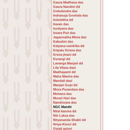
Gaura Madhava das
Gaura Nandini dd
Gokulendra das
Indranuja Govinda das
Indulekha dd
Iravan das
Isodyana das
Isvara Puri das
Jagannatha Misra das
Kakudmi das
Kalyana-candrika dd
Kripalu Krisna das
Krsna-jivani dd
Kurangi dd
Lavanga Manjari dd
Lila Vilasa dasi
Madhayanti dd
Maha Mantra das
Mandali dasi
Manjari Gopi dd
Misra Purandara das
Mohana das
Murari Hari das
Nandisvara das
NGC Mandir
Nitai karuna dd
Niti Laksa das
Nityananda Shakti dd
Nrtya-Kisori dd
Ostali autori