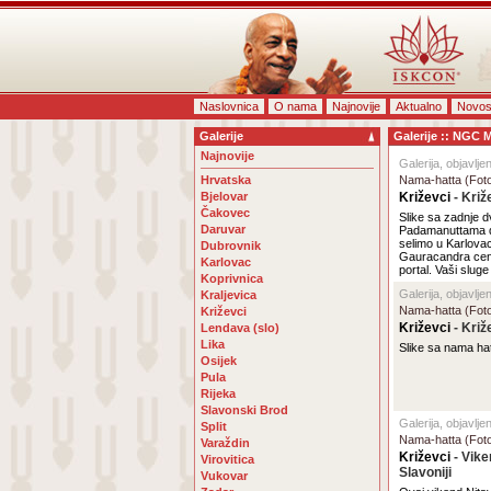
Naslovnica
O nama
Najnovije
Aktualno
Novos
Galerije
Galerije :: NGC 
Najnovije
Galerija, objavlje
Hrvatska
Nama-hatta (Fot
Bjelovar
Križevci
- Križ
Čakovec
Slike sa zadnje d
Daruvar
Padamanuttama d
selimo u Karlovac
Dubrovnik
Gauracandra cent
Karlovac
portal. Vaši slug
Koprivnica
Galerija, objavlje
Kraljevica
Nama-hatta (Fot
Križevci
Križevci
- Križ
Lendava (slo)
Lika
Slike sa nama ha
Osijek
Pula
Rijeka
Slavonski Brod
Galerija, objavlje
Split
Nama-hatta (Fot
Varaždin
Križevci
- Vike
Virovitica
Slavoniji
Vukovar