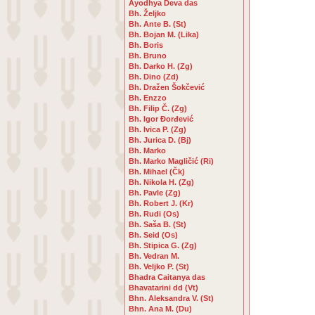
Ayodhya Deva das
Bh. Željko
Bh. Ante B. (St)
Bh. Bojan M. (Lika)
Bh. Boris
Bh. Bruno
Bh. Darko H. (Zg)
Bh. Dino (Zd)
Bh. Dražen Šokčević
Bh. Enzzo
Bh. Filip Č. (Zg)
Bh. Igor Đorđević
Bh. Ivica P. (Zg)
Bh. Jurica D. (Bj)
Bh. Marko
Bh. Marko Magličić (Ri)
Bh. Mihael (Čk)
Bh. Nikola H. (Zg)
Bh. Pavle (Zg)
Bh. Robert J. (Kr)
Bh. Rudi (Os)
Bh. Saša B. (St)
Bh. Seid (Os)
Bh. Stipica G. (Zg)
Bh. Vedran M.
Bh. Veljko P. (St)
Bhadra Caitanya das
Bhavatarini dd (Vt)
Bhn. Aleksandra V. (St)
Bhn. Ana M. (Du)