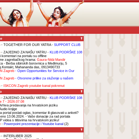
je
b
- TOGETHER FOR OUR YATRA -
SUPPORT CLUB
b
- ZAJEDNO ZA NAŠU YATRU -
KLUB PODRŠKE 108
i komentari na portalu su offline
me zagrebačkog hrama:
Gaura-Nitāi Mandir
ca
- Berba sibirskih borovnica u Međimurju, 5
g.Kontakt, Mahananda das, 0913490733
N Zagreb
- Open Opportunities for Service in Our
e
N Zagreb
- Otvorene prilike za služenje u našem
b
-
ISKCON Zagreb youtube kanal pokrenut
o
b
- ZAJEDNO ZA NAŠU YATRU -
KLUB PODRŠKE 108
ge 7 - 2026.07.08
Arhiva predavanja na hrvatskom jeziku
Audio knjige
 portal poslati oglas, komentar ili glasovati u anketi?
eno 13.06.2024. - Vaše donacije za rad portala
P videa s titlovima na hrvatskom jeziku!
e
-
Powerpoint prezentacije i Youtube kanal
(2)
b
- INTERLIBER 2025