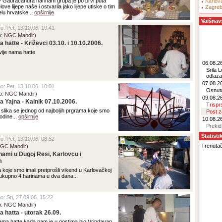
y Gauracandra harinam grupa je po prvi puta
Karlov
love lijepe naše i ostvarila jako lijepe utiske o tim
Zagre
jelu hrvatske...
opširnije
Vaišnav
no: Pet, 13.10.06. 10:41
o: NGC Mandir)
 hatte - Križevci 03.10. i 10.10.2006.
vije nama hatte
06.08.26
Srila 
odlaz
07.08.26
no: Pet, 13.10.06. 10:01
Osnut
o: NGC Mandir)
09.08.26
 Yajna - Kalnik 07.10.2006.
Trisp
slika se jednog od najboljih prgrama koje smo
Post 
odine...
opširnije
10.08.26
Prekid
Statisti
no: Pet, 13.10.06. 08:52
Trenutač
NGC Mandir)
nami u Dugoj Resi, Karlovcu i
m
 koje smo imali pretprošli vikend u Karlovačkoj
su ukupno 4 harinama u dva dana...
no: Sri, 27.09.06. 15:22
o: NGC Mandir)
 hatta - utorak 26.09.
nama hatte kada nam je u gostima bio Vrindavan