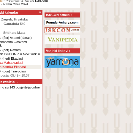
ac
- Prva Ratrha Yatra u Karlovcu
b
- Ratha Yatra 2024.
ski kalendar
ISKCON official ::
Zagreb, Hrvatska
Gaurabda 540
Sridhara Masa
. (čet)
Astami
(danas)
Lokanatha Gosvami -
ak
. (pet)
Navami
Vanjski linkovi ::
ak ISKCON-a u New York-u
. (ned)
Ekadasi
rsa Mahadvadasi
za Kamika Ekadasi
. (pon)
Trayodasi
 posta: 05:49 - 10:37
ka posjeta ::
no su 143 posjetitelja online