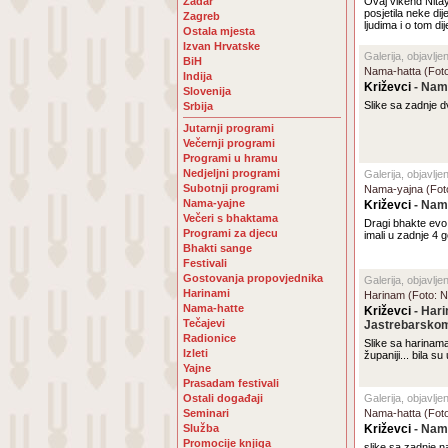
Zadar
Ovaj vikend Nita
posjetila neke dije
Zagreb
ljudima i o tom di
Ostala mjesta
Izvan Hrvatske
Galerija, objavlje
BiH
Nama-hatta (Fot
Indija
Križevci
- Nama
Slovenija
Slike sa zadnje d
Srbija
Jutarnji programi
Večernji programi
Programi u hramu
Nedjeljni programi
Galerija, objavlje
Subotnji programi
Nama-yajna (Fot
Nama-yajne
Križevci
- Nama
Večeri s bhaktama
Dragi bhakte evo 
Programi za djecu
imali u zadnje 4 g
Bhakti sange
Festivali
Gostovanja propovjednika
Galerija, objavlje
Harinami
Harinam (Foto: 
Nama-hatte
Križevci
- Hari
Tečajevi
Jastrebarsko
Radionice
Slike sa harinama
Izleti
županiji... bila 
Yajne
Prasadam festivali
Ostali događaji
Galerija, objavlje
Seminari
Nama-hatta (Fot
Služba
Križevci
- Nama
Promocije knjiga
slike sa zadnje 