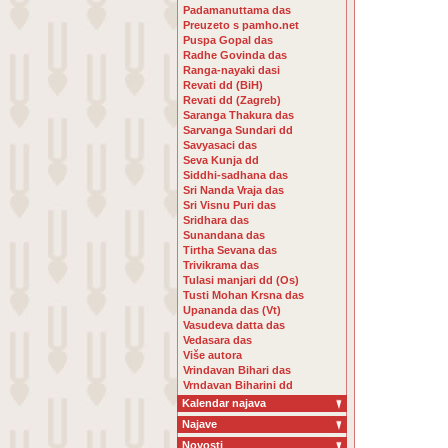
Padamanuttama das
Preuzeto s pamho.net
Puspa Gopal das
Radhe Govinda das
Ranga-nayaki dasi
Revati dd (BiH)
Revati dd (Zagreb)
Saranga Thakura das
Sarvanga Sundari dd
Savyasaci das
Seva Kunja dd
Siddhi-sadhana das
Sri Nanda Vraja das
Sri Visnu Puri das
Sridhara das
Sunandana das
Tirtha Sevana das
Trivikrama das
Tulasi manjari dd (Os)
Tusti Mohan Krsna das
Upananda das (Vt)
Vasudeva datta das
Vedasara das
Više autora
Vrindavan Bihari das
Vrndavan Biharini dd
Kalendar najava
Najave
Novosti