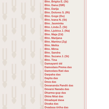
Bhn. Brigita E. (St)
Bhn. Dana (ISR)
Bhn. Darija
Bhn. Dolores S. (Ri)
Bhn. Goge (Du)
Bhn. Ivana N. (St)
Bhn. Jasminka
Bhn. Linda Ž. (St)
Bhn. Ljubica J. (Na)
Bhn. Maja (Zd)
Bhn. Marijana
Bhn. Martina (Zg)
Bhn. Melita
Bhn. Mirna
Bhn. Sandra
Bhn. Suzana J. (St)
Bhn. Tina
Damayanti dd
Damodara Prema das
Damodara Rati das
Darpaha das
Dayita das
Deva das
Devananda Pandit das
Devarsi Narada das
Dharma-gup das
Dhira Nitai das
Dinadayal dasa
Divaka das
Dvadasa tirtha das