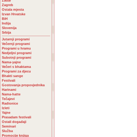
Zadar
Zagreb
Ostala mjesta
Izvan Hrvatske
BiH
Indija
Slovenija
Srbija
Jutarnji programi
Večernji programi
Programi u hramu
Nedjeljni programi
Subotnji programi
Nama-yajne
Večeri s bhaktama
Programi za djecu
Bhakti sange
Festivali
Gostovanja propovjednika
Harinami
Nama-hatte
Tečajevi
Radionice
Izleti
Yajne
Prasadam festivali
Ostali događaji
Seminari
Služba
Promocije knjiga