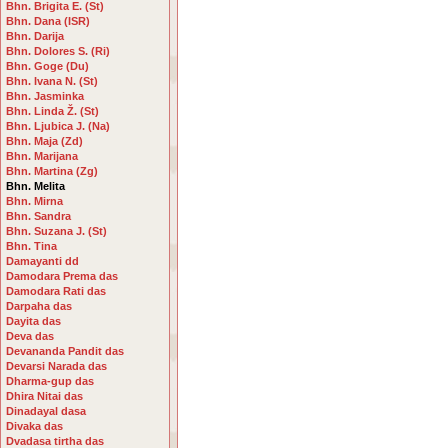
Bhn. Brigita E. (St)
Bhn. Dana (ISR)
Bhn. Darija
Bhn. Dolores S. (Ri)
Bhn. Goge (Du)
Bhn. Ivana N. (St)
Bhn. Jasminka
Bhn. Linda Ž. (St)
Bhn. Ljubica J. (Na)
Bhn. Maja (Zd)
Bhn. Marijana
Bhn. Martina (Zg)
Bhn. Melita
Bhn. Mirna
Bhn. Sandra
Bhn. Suzana J. (St)
Bhn. Tina
Damayanti dd
Damodara Prema das
Damodara Rati das
Darpaha das
Dayita das
Deva das
Devananda Pandit das
Devarsi Narada das
Dharma-gup das
Dhira Nitai das
Dinadayal dasa
Divaka das
Dvadasa tirtha das