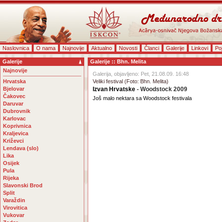
Naslovnica
O nama
Najnovije
Aktualno
Novosti
Članci
Galerije
Linkovi
Po
Galerije
Galerije :: Bhn. Melita
Najnovije
Galerija, objavljeno: Pet, 21.08.09. 16:48
Hrvatska
Veliki festival (Foto: Bhn. Melita)
Bjelovar
Izvan Hrvatske
- Woodstock 2009
Čakovec
Još malo nektara sa Woodstock festivala
Daruvar
Dubrovnik
Karlovac
Koprivnica
Kraljevica
Križevci
Lendava (slo)
Lika
Osijek
Pula
Rijeka
Slavonski Brod
Split
Varaždin
Virovitica
Vukovar