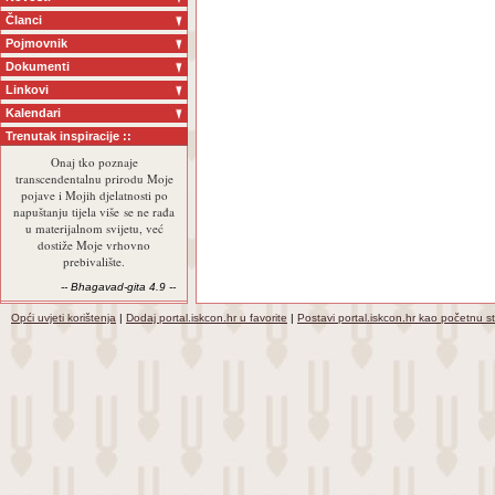
Članci
Pojmovnik
Dokumenti
Linkovi
Kalendari
Trenutak inspiracije ::
Onaj tko poznaje
transcendentalnu prirodu Moje
pojave i Mojih djelatnosti po
napuštanju tijela više se ne rađa
u materijalnom svijetu, već
dostiže Moje vrhovno
prebivalište.
-- Bhagavad-gita 4.9 --
Opći uvjeti korištenja
|
Dodaj portal.iskcon.hr u favorite
|
Postavi portal.iskcon.hr kao početnu s