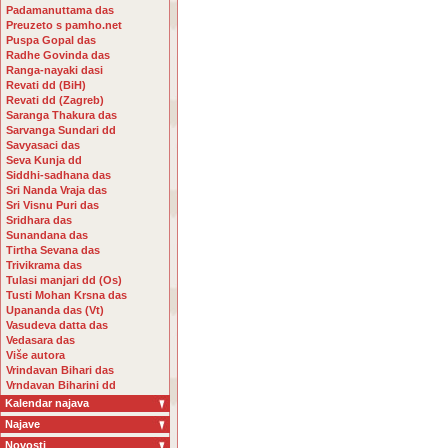
Padamanuttama das
Preuzeto s pamho.net
Puspa Gopal das
Radhe Govinda das
Ranga-nayaki dasi
Revati dd (BiH)
Revati dd (Zagreb)
Saranga Thakura das
Sarvanga Sundari dd
Savyasaci das
Seva Kunja dd
Siddhi-sadhana das
Sri Nanda Vraja das
Sri Visnu Puri das
Sridhara das
Sunandana das
Tirtha Sevana das
Trivikrama das
Tulasi manjari dd (Os)
Tusti Mohan Krsna das
Upananda das (Vt)
Vasudeva datta das
Vedasara das
Više autora
Vrindavan Bihari das
Vrndavan Biharini dd
Kalendar najava
Najave
Novosti