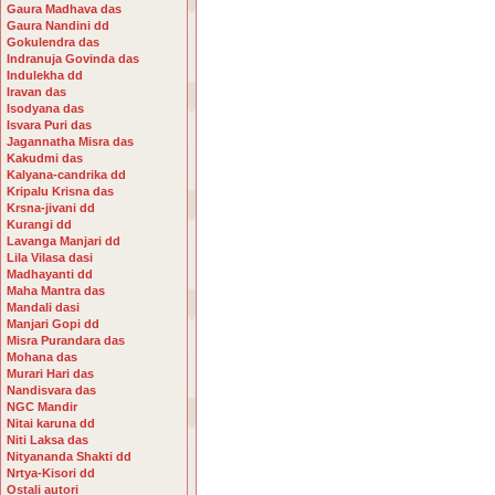
Gaura Madhava das
Gaura Nandini dd
Gokulendra das
Indranuja Govinda das
Indulekha dd
Iravan das
Isodyana das
Isvara Puri das
Jagannatha Misra das
Kakudmi das
Kalyana-candrika dd
Kripalu Krisna das
Krsna-jivani dd
Kurangi dd
Lavanga Manjari dd
Lila Vilasa dasi
Madhayanti dd
Maha Mantra das
Mandali dasi
Manjari Gopi dd
Misra Purandara das
Mohana das
Murari Hari das
Nandisvara das
NGC Mandir
Nitai karuna dd
Niti Laksa das
Nityananda Shakti dd
Nrtya-Kisori dd
Ostali autori