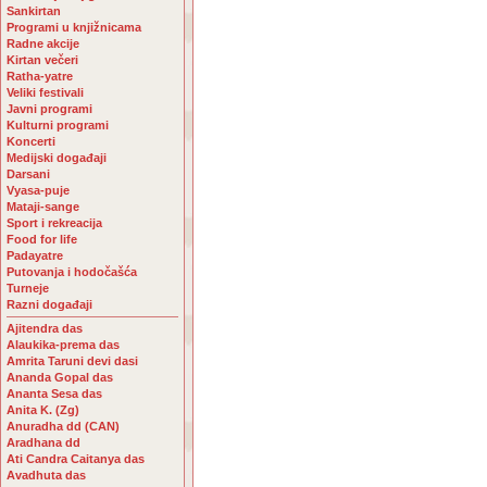
Sankirtan
Programi u knjižnicama
Radne akcije
Kirtan večeri
Ratha-yatre
Veliki festivali
Javni programi
Kulturni programi
Koncerti
Medijski događaji
Darsani
Vyasa-puje
Mataji-sange
Sport i rekreacija
Food for life
Padayatre
Putovanja i hodočašća
Turneje
Razni događaji
Ajitendra das
Alaukika-prema das
Amrita Taruni devi dasi
Ananda Gopal das
Ananta Sesa das
Anita K. (Zg)
Anuradha dd (CAN)
Aradhana dd
Ati Candra Caitanya das
Avadhuta das