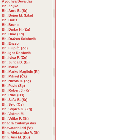
Ayodhya Deva das
Bh. Željko
Bh. Ante B. (St)
Bh. Bojan M. (Lika)
Bh. Boris
Bh. Bruno
Bh. Darko H. (Zg)
Bh. Dino (Zd)
Bh. Dražen Šokčević
Bh. Enzzo
Bh. Filip Č. (Zg)
Bh. Igor Đorđević
Bh. Ivica P. (Zg)
Bh. Jurica D. (Bj)
Bh. Marko
Bh. Marko Magličić (Ri)
Bh. Mihael (Čk)
Bh. Nikola H. (Zg)
Bh. Pavle (Zg)
Bh. Robert J. (Kr)
Bh. Rudi (Os)
Bh. Saša B. (St)
Bh. Seid (Os)
Bh. Stipica G. (Zg)
Bh. Vedran M.
Bh. Veljko P. (St)
Bhadra Caitanya das
Bhavatarini dd (Vt)
Bhn. Aleksandra V. (St)
Bhn. Ana M. (Du)