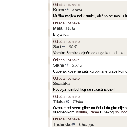
Odjeća i oznake
Kurta
Kurta
Muška majica nalik tunici, obično se nosi u In
Odjeća i oznake
Mala
Mālā
Brojanica.
Odjeća i oznake
Sari
Sārī
Vedska ženska odjeće od duga komada plat
Odjeća i oznake
Sikha
Sikha
Čuperak kose na zatiljku obrijane glave koj
Odjeća i oznake
Svastika
Povoljan simbol koji su nacisti iskrivili.
Odjeća i oznake
Tilaka
Tilaka
Oznake od svete gline na čelu i drugim dijelo
sljedbenikom
Visnua
,
Rame
ili nekog
polubo
Odjeća i oznake
Tridanda
Tridaṇḍa