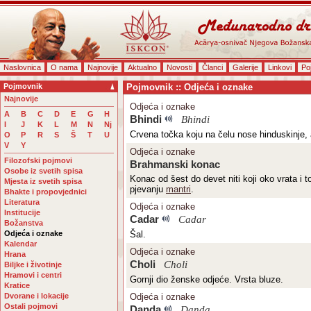
Naslovnica
O nama
Najnovije
Aktualno
Novosti
Članci
Galerije
Linkovi
Po
Pojmovnik
Pojmovnik :: Odjeća i oznake
Najnovije
Odjeća i oznake
A
B
C
D
E
G
H
Bhindi
Bhindi
I
J
K
L
M
N
Nj
Crvena točka koju na čelu nose hinduskinje,
O
P
R
S
Š
T
U
V
Y
Odjeća i oznake
Filozofski pojmovi
Brahmanski konac
Osobe iz svetih spisa
Konac od šest do devet niti koji oko vrata i 
Mjesta iz svetih spisa
pjevanju
mantri
.
Bhakte i propovjednici
Literatura
Odjeća i oznake
Institucije
Cadar
Cadar
Božanstva
Odjeća i oznake
Šal.
Kalendar
Odjeća i oznake
Hrana
Choli
Choli
Biljke i životinje
Hramovi i centri
Gornji dio ženske odjeće. Vrsta bluze.
Kratice
Dvorane i lokacije
Odjeća i oznake
Ostali pojmovi
Danda
Daṇḍa