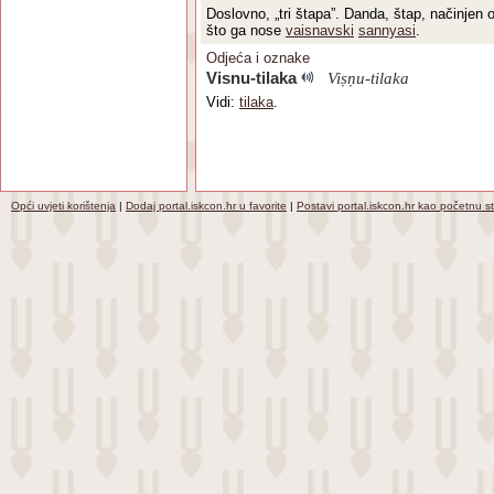
Doslovno, „tri štapa”. Danda, štap, načinjen 
što ga nose
vaisnavski
sannyasi
.
Odjeća i oznake
Visnu-tilaka
Viṣṇu-tilaka
Vidi:
tilaka
.
Opći uvjeti korištenja
|
Dodaj portal.iskcon.hr u favorite
|
Postavi portal.iskcon.hr kao početnu s