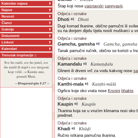
Kalendar najava
Štap koji nose
vaisnavski
sannyasiji
.
Najave
Odjeća i oznake
Novosti
Dhoti
Dhoti
Članci
Dugi komad tkanine, obično pamučni ili svilen
Galerije
su na donjem dijelu tijela nosili muškarci u ve
Dokumenti
Odjeća i oznake
Linkovi
Gamcha, gamsha
Gamcha, gamsha
Kalendari
Tanak pamučni ručnik, obično se koristi u Indi
Trenutak inspiracije ::
Odjeća i oznake
Sve što radiš, sve što jedeš, sve
Kamandalu
Kamaṇḍalu
što nudiš ili daješ i sve strogosti
Glineni ili drveni vrč za vodu kakvog nose
sa
koje vršiš - o Kuntin sine,
ponudi Meni.
Odjeća i oznake
-- Bhagavad-gita 9.27 --
Kanthi-mala
Kaṇṭhi-mālā
Ogrlice koje oko vrata nose
Krsnini
bhakte
.
Odjeća i oznake
Kaupin
Kaupīn
Tkanina koja se u vrućim klimama nosi oko b
predmet.
Odjeća i oznake
Khadi
Khāḍi
Ručno istkana pamučna tkanina.