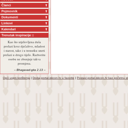
Članci
Pojmovnik
Dokumenti
Linkovi
Kalendari
Trenutak inspiracije ::
Kao što utjelovljena duša
prolazi kroz dječaštvo, mladost
i starost, tako i u trenutku smrti
prelazi u drugo tijelo. Razboritu
osobu ne zbunjuje takva
promjena.
-- Bhagavad-gita 2.13 --
Opći uvjeti korištenja
|
Dodaj portal.iskcon.hr u favorite
|
Postavi portal.iskcon.hr kao početnu s