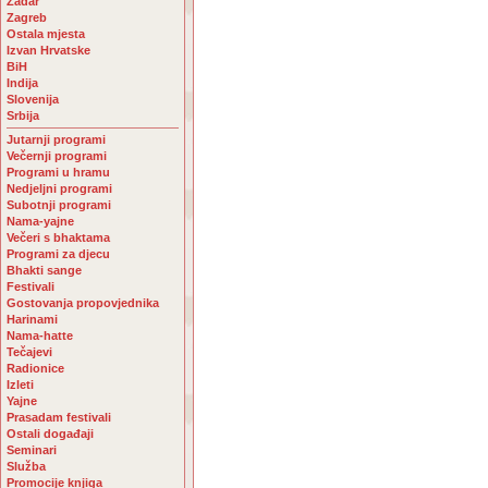
Zadar
Zagreb
Ostala mjesta
Izvan Hrvatske
BiH
Indija
Slovenija
Srbija
Jutarnji programi
Večernji programi
Programi u hramu
Nedjeljni programi
Subotnji programi
Nama-yajne
Večeri s bhaktama
Programi za djecu
Bhakti sange
Festivali
Gostovanja propovjednika
Harinami
Nama-hatte
Tečajevi
Radionice
Izleti
Yajne
Prasadam festivali
Ostali događaji
Seminari
Služba
Promocije knjiga