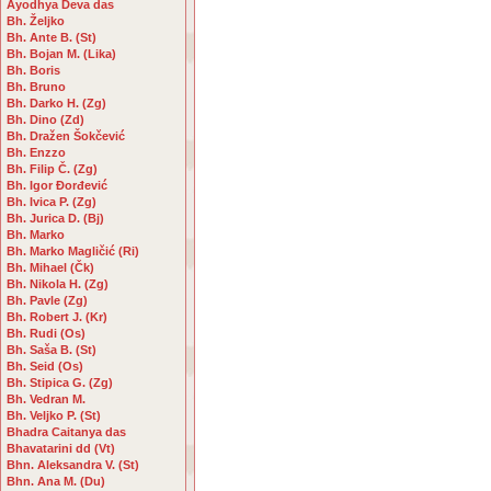
Ayodhya Deva das
Bh. Željko
Bh. Ante B. (St)
Bh. Bojan M. (Lika)
Bh. Boris
Bh. Bruno
Bh. Darko H. (Zg)
Bh. Dino (Zd)
Bh. Dražen Šokčević
Bh. Enzzo
Bh. Filip Č. (Zg)
Bh. Igor Đorđević
Bh. Ivica P. (Zg)
Bh. Jurica D. (Bj)
Bh. Marko
Bh. Marko Magličić (Ri)
Bh. Mihael (Čk)
Bh. Nikola H. (Zg)
Bh. Pavle (Zg)
Bh. Robert J. (Kr)
Bh. Rudi (Os)
Bh. Saša B. (St)
Bh. Seid (Os)
Bh. Stipica G. (Zg)
Bh. Vedran M.
Bh. Veljko P. (St)
Bhadra Caitanya das
Bhavatarini dd (Vt)
Bhn. Aleksandra V. (St)
Bhn. Ana M. (Du)