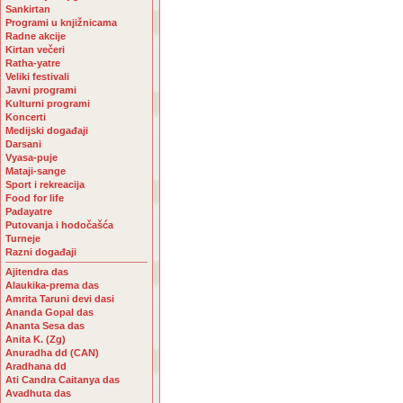
Sankirtan
Programi u knjižnicama
Radne akcije
Kirtan večeri
Ratha-yatre
Veliki festivali
Javni programi
Kulturni programi
Koncerti
Medijski događaji
Darsani
Vyasa-puje
Mataji-sange
Sport i rekreacija
Food for life
Padayatre
Putovanja i hodočašća
Turneje
Razni događaji
Ajitendra das
Alaukika-prema das
Amrita Taruni devi dasi
Ananda Gopal das
Ananta Sesa das
Anita K. (Zg)
Anuradha dd (CAN)
Aradhana dd
Ati Candra Caitanya das
Avadhuta das