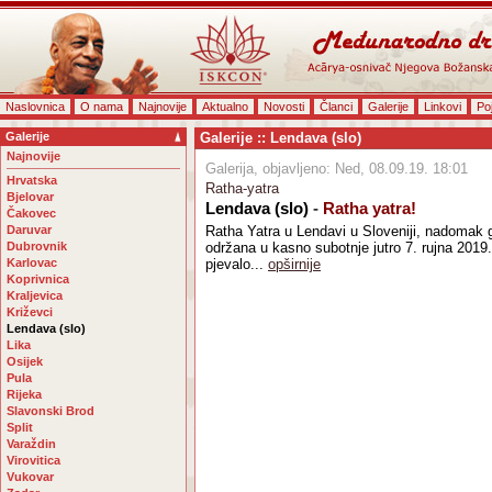
Naslovnica
O nama
Najnovije
Aktualno
Novosti
Članci
Galerije
Linkovi
Po
Galerije
Galerije :: Lendava (slo)
Najnovije
Galerija, objavljeno: Ned, 08.09.19. 18:01
Hrvatska
Ratha-yatra
Bjelovar
Lendava (slo)
-
Ratha yatra!
Čakovec
Daruvar
Ratha Yatra u Lendavi u Sloveniji, nadomak 
Dubrovnik
održana u kasno subotnje jutro 7. rujna 2019. 
Karlovac
pjevalo...
opširnije
Koprivnica
Kraljevica
Križevci
Lendava (slo)
Lika
Osijek
Pula
Rijeka
Slavonski Brod
Split
Varaždin
Virovitica
Vukovar