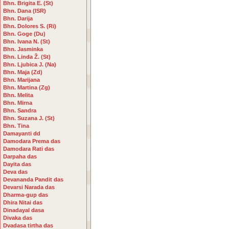
Bhn. Brigita E. (St)
Bhn. Dana (ISR)
Bhn. Darija
Bhn. Dolores S. (Ri)
Bhn. Goge (Du)
Bhn. Ivana N. (St)
Bhn. Jasminka
Bhn. Linda Ž. (St)
Bhn. Ljubica J. (Na)
Bhn. Maja (Zd)
Bhn. Marijana
Bhn. Martina (Zg)
Bhn. Melita
Bhn. Mirna
Bhn. Sandra
Bhn. Suzana J. (St)
Bhn. Tina
Damayanti dd
Damodara Prema das
Damodara Rati das
Darpaha das
Dayita das
Deva das
Devananda Pandit das
Devarsi Narada das
Dharma-gup das
Dhira Nitai das
Dinadayal dasa
Divaka das
Dvadasa tirtha das