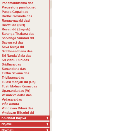
Padamanuttama das
Preuzeto s pamho.net
Puspa Gopal das
Radhe Govinda das
Ranga-nayaki dasi
Revati dd (BiH)
Revati dd (Zagreb)
Saranga Thakura das
Sarvanga Sundari dd
Savyasaci das
Seva Kunja dd
Siddhi-sadhana das
Sri Nanda Vraja das
Sri Visnu Puri das
Sridhara das
Sunandana das
Tirtha Sevana das
Trivikrama das
Tulasi manjari dd (Os)
Tusti Mohan Krsna das
Upananda das (Vt)
Vasudeva datta das
Vedasara das
Više autora
Vrindavan Bihari das
Vrndavan Biharini dd
Kalendar najava
Najave
Novosti