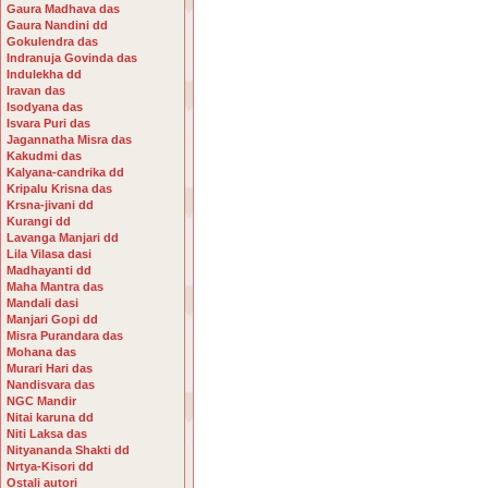
Gaura Madhava das
Gaura Nandini dd
Gokulendra das
Indranuja Govinda das
Indulekha dd
Iravan das
Isodyana das
Isvara Puri das
Jagannatha Misra das
Kakudmi das
Kalyana-candrika dd
Kripalu Krisna das
Krsna-jivani dd
Kurangi dd
Lavanga Manjari dd
Lila Vilasa dasi
Madhayanti dd
Maha Mantra das
Mandali dasi
Manjari Gopi dd
Misra Purandara das
Mohana das
Murari Hari das
Nandisvara das
NGC Mandir
Nitai karuna dd
Niti Laksa das
Nityananda Shakti dd
Nrtya-Kisori dd
Ostali autori