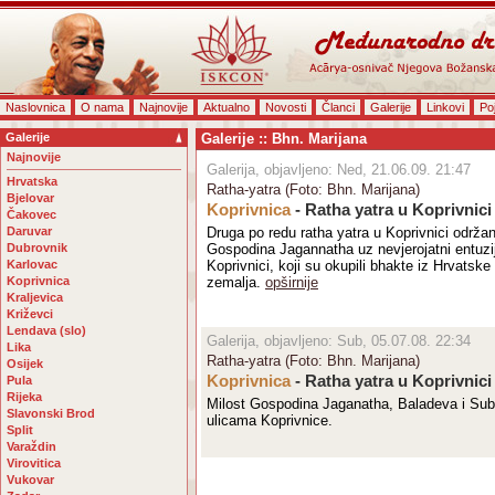
Naslovnica
O nama
Najnovije
Aktualno
Novosti
Članci
Galerije
Linkovi
Po
Galerije
Galerije :: Bhn. Marijana
Najnovije
Galerija, objavljeno: Ned, 21.06.09. 21:47
Hrvatska
Ratha-yatra (Foto: Bhn. Marijana)
Bjelovar
Koprivnica
- Ratha yatra u Koprivnici
Čakovec
Daruvar
Druga po redu ratha yatra u Koprivnici održa
Dubrovnik
Gospodina Jagannatha uz nevjerojatni entuz
Karlovac
Koprivnici, koji su okupili bhakte iz Hrvatske
Koprivnica
zemalja.
opširnije
Kraljevica
Križevci
Lendava (slo)
Galerija, objavljeno: Sub, 05.07.08. 22:34
Lika
Ratha-yatra (Foto: Bhn. Marijana)
Osijek
Koprivnica
- Ratha yatra u Koprivnici
Pula
Rijeka
Milost Gospodina Jaganatha, Baladeva i Sub
Slavonski Brod
ulicama Koprivnice.
Split
Varaždin
Virovitica
Vukovar