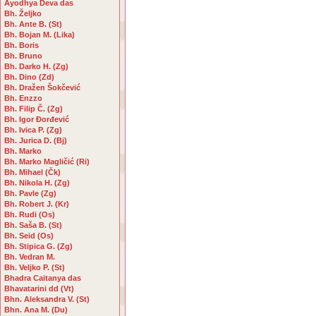
Ayodhya Deva das
Bh. Željko
Bh. Ante B. (St)
Bh. Bojan M. (Lika)
Bh. Boris
Bh. Bruno
Bh. Darko H. (Zg)
Bh. Dino (Zd)
Bh. Dražen Šokčević
Bh. Enzzo
Bh. Filip Č. (Zg)
Bh. Igor Đorđević
Bh. Ivica P. (Zg)
Bh. Jurica D. (Bj)
Bh. Marko
Bh. Marko Magličić (Ri)
Bh. Mihael (Čk)
Bh. Nikola H. (Zg)
Bh. Pavle (Zg)
Bh. Robert J. (Kr)
Bh. Rudi (Os)
Bh. Saša B. (St)
Bh. Seid (Os)
Bh. Stipica G. (Zg)
Bh. Vedran M.
Bh. Veljko P. (St)
Bhadra Caitanya das
Bhavatarini dd (Vt)
Bhn. Aleksandra V. (St)
Bhn. Ana M. (Du)