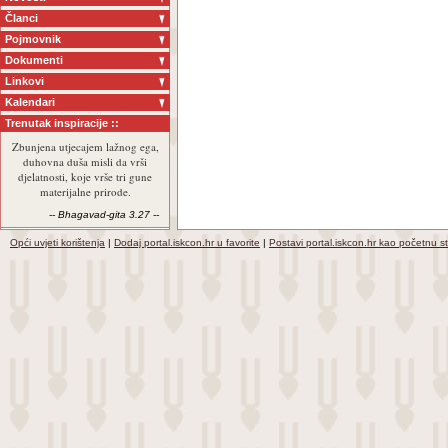
Članci
Pojmovnik
Dokumenti
Linkovi
Kalendari
Trenutak inspiracije ::
Zbunjena utjecajem lažnog ega,
duhovna duša misli da vrši
djelatnosti, koje vrše tri gune
materijalne prirode.
-- Bhagavad-gita 3.27 --
Opći uvjeti korištenja
|
Dodaj portal.iskcon.hr u favorite
|
Postavi portal.iskcon.hr kao početnu s