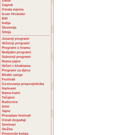
Zadar
Zagreb
Ostala mjesta
Izvan Hrvatske
BiH
Indija
Slovenija
Srbija
Jutarnji programi
Večernji programi
Programi u hramu
Nedjeljni programi
Subotnji programi
Nama-yajne
Večeri s bhaktama
Programi za djecu
Bhakti sange
Festivali
Gostovanja propovjednika
Harinami
Nama-hatte
Tečajevi
Radionice
Izleti
Yajne
Prasadam festivali
Ostali događaji
Seminari
Služba
Promocije knjiga