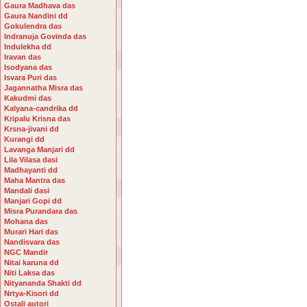
Gaura Madhava das
Gaura Nandini dd
Gokulendra das
Indranuja Govinda das
Indulekha dd
Iravan das
Isodyana das
Isvara Puri das
Jagannatha Misra das
Kakudmi das
Kalyana-candrika dd
Kripalu Krisna das
Krsna-jivani dd
Kurangi dd
Lavanga Manjari dd
Lila Vilasa dasi
Madhayanti dd
Maha Mantra das
Mandali dasi
Manjari Gopi dd
Misra Purandara das
Mohana das
Murari Hari das
Nandisvara das
NGC Mandir
Nitai karuna dd
Niti Laksa das
Nityananda Shakti dd
Nrtya-Kisori dd
Ostali autori