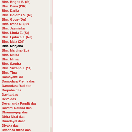
Bhn. Brigita E. (St)
Bhn. Dana (ISR)
Bhn. Darija
Bhn. Dolores S. (Ri)
Bhn. Goge (Du)
Bhn. Ivana N. (St)
Bhn. Jasminka
Bhn. Linda Ž. (St)
Bhn. Ljubica J. (Na)
Bhn. Maja (Zd)
Bhn. Marijana
Bhn. Martina (Zg)
Bhn. Melita
Bhn. Mirna
Bhn. Sandra
Bhn. Suzana J. (St)
Bhn. Tina
Damayanti dd
Damodara Prema das
Damodara Rati das
Darpaha das
Dayita das
Deva das
Devananda Pandit das
Devarsi Narada das
Dharma-gup das
Dhira Nitai das
Dinadayal dasa
Divaka das
Dvadasa tirtha das