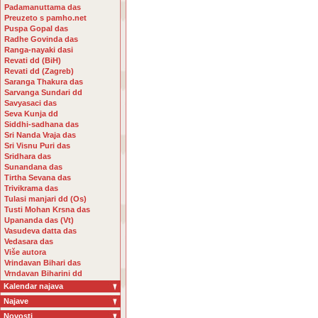
Padamanuttama das
Preuzeto s pamho.net
Puspa Gopal das
Radhe Govinda das
Ranga-nayaki dasi
Revati dd (BiH)
Revati dd (Zagreb)
Saranga Thakura das
Sarvanga Sundari dd
Savyasaci das
Seva Kunja dd
Siddhi-sadhana das
Sri Nanda Vraja das
Sri Visnu Puri das
Sridhara das
Sunandana das
Tirtha Sevana das
Trivikrama das
Tulasi manjari dd (Os)
Tusti Mohan Krsna das
Upananda das (Vt)
Vasudeva datta das
Vedasara das
Više autora
Vrindavan Bihari das
Vrndavan Biharini dd
Kalendar najava
Najave
Novosti