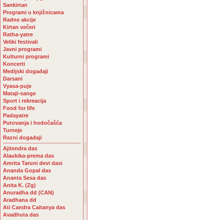
Sankirtan
Programi u knjižnicama
Radne akcije
Kirtan večeri
Ratha-yatre
Veliki festivali
Javni programi
Kulturni programi
Koncerti
Medijski događaji
Darsani
Vyasa-puje
Mataji-sange
Sport i rekreacija
Food for life
Padayatre
Putovanja i hodočašća
Turneje
Razni događaji
Ajitendra das
Alaukika-prema das
Amrita Taruni devi dasi
Ananda Gopal das
Ananta Sesa das
Anita K. (Zg)
Anuradha dd (CAN)
Aradhana dd
Ati Candra Caitanya das
Avadhuta das