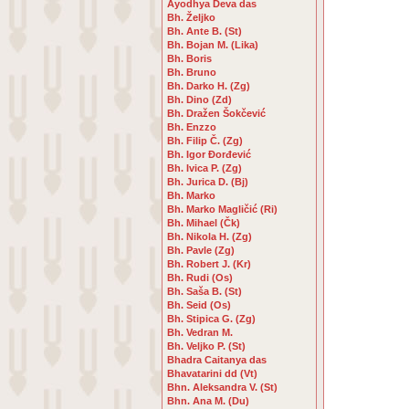
Ayodhya Deva das
Bh. Željko
Bh. Ante B. (St)
Bh. Bojan M. (Lika)
Bh. Boris
Bh. Bruno
Bh. Darko H. (Zg)
Bh. Dino (Zd)
Bh. Dražen Šokčević
Bh. Enzzo
Bh. Filip Č. (Zg)
Bh. Igor Đorđević
Bh. Ivica P. (Zg)
Bh. Jurica D. (Bj)
Bh. Marko
Bh. Marko Magličić (Ri)
Bh. Mihael (Čk)
Bh. Nikola H. (Zg)
Bh. Pavle (Zg)
Bh. Robert J. (Kr)
Bh. Rudi (Os)
Bh. Saša B. (St)
Bh. Seid (Os)
Bh. Stipica G. (Zg)
Bh. Vedran M.
Bh. Veljko P. (St)
Bhadra Caitanya das
Bhavatarini dd (Vt)
Bhn. Aleksandra V. (St)
Bhn. Ana M. (Du)