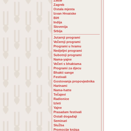
Zadar
Zagreb
Ostala mjesta
Izvan Hrvatske
BiH
Indija
Slovenija
Srbija
Jutarnji programi
Večernji programi
Programi u hramu
Nedjeljni programi
Subotnji programi
Nama-yajne
Večeri s bhaktama
Programi za djecu
Bhakti sange
Festivali
Gostovanja propovjednika
Harinami
Nama-hatte
Tečajevi
Radionice
Izleti
Yajne
Prasadam festivali
Ostali događaji
Seminari
Služba
Promocije knjiga