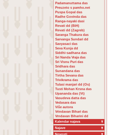
Padamanuttama das
Preuzeto s pamho.net
Puspa Gopal das
Radhe Govinda das
Ranga-nayaki dasi
Revati dd (BiH)
Revati dd (Zagreb)
Saranga Thakura das
Sarvanga Sundari dd
Savyasaci das
Seva Kunja dd
Siddhi-sadhana das
Sri Nanda Vraja das
Sri Visnu Puri das
Sridhara das
Sunandana das
Tirtha Sevana das
Trivikrama das
Tulasi manjari dd (Os)
Tusti Mohan Krsna das
Upananda das (Vt)
Vasudeva datta das
Vedasara das
Više autora
Vrindavan Bihari das
Vrndavan Biharini dd
Kalendar najava
Najave
Novosti