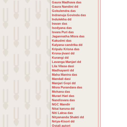
Gaura Madhava das
Gaura Nandini dd
Gokulendra das
Indranuja Govinda das
Indulekha dd
Iravan das
Isodyana das
Isvara Puri das
Jagannatha Misra das
Kakudmi das
Kalyana-candrika dd
Kripalu Krisna das
Krsna-jivani dd
Kurangi dd
Lavanga Manjari dd
Lila Vilasa dasi
Madhayanti dd
Maha Mantra das
Mandali dasi
Manjari Gopi dd
Misra Purandara das
Mohana das
Murari Hari das
Nandisvara das
NGC Mandir
Nitai karuna dd
Niti Laksa das
Nityananda Shakti dd
Nrtya-Kisori dd
Ostali autori