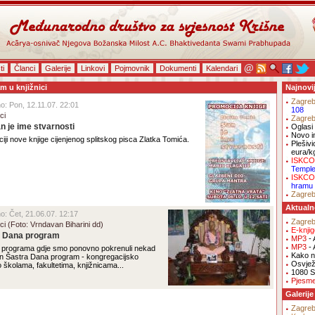
ti
Članci
Galerije
Linkovi
Pojmovnik
Dokumenti
Kalendari
am u knjižnici
Najnovi
Zagre
no: Pon, 12.11.07. 22:01
108
ci
Zagre
an je ime stvarnosti
Oglasi 
Novo i
ji nove knjige cijenjenog splitskog pisca Zlatka Tomića.
Plešivi
eura/k
ISKCO
Templ
ISKCO
hramu
Zagre
Aktualn
no: Čet, 21.06.07. 12:17
Zagre
ci (Foto: Vrndavan Biharini dd)
E-knji
a Dana program
MP3
- 
MP3
- 
og programa gdje smo ponovno pokrenuli nekad
Kako na
šan Šastra Dana program - kongregacijsko
Osvjež
 po školama, fakultetima, knjižnicama...
1080 S
Pjesm
Galerije
Zagre