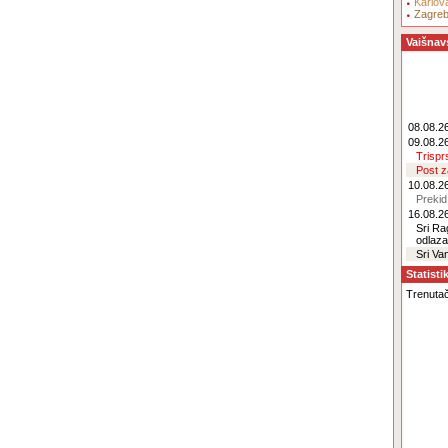
Karlov
Zagre
Vaišnav
08.08.26
09.08.26
Trisp
Post 
10.08.26
Prekid
16.08.26
Sri R
odlaz
Sri Va
Statisti
Trenutačn