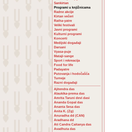
Sankirtan
Programi u knjižnicama
Radne akcije
Kirtan večeri
Ratha-yatre
Veliki festivali
Javni programi
Kulturni programi
Koncerti
Medijski događaji
Darsani
Vyasa-puje
Mataji-sange
Sport i rekreacija
Food for life
Padayatre
Putovanja i hodočašća
Turneje
Razni događaji
Ajitendra das
Alaukika-prema das
Amrita Taruni devi dasi
Ananda Gopal das
Ananta Sesa das
Anita K. (Zg)
Anuradha dd (CAN)
Aradhana dd
Ati Candra Caitanya das
Avadhuta das