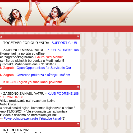
je
b
- TOGETHER FOR OUR YATRA -
SUPPORT CLUB
b
- ZAJEDNO ZA NAŠU YATRU -
KLUB PODRŠKE 108
i komentari na portalu su offline
me zagrebačkog hrama:
Gaura-Nitāi Mandir
ca
- Berba sibirskih borovnica u Međimurju, 5
g.Kontakt, Mahananda das, 0913490733
N Zagreb
- Open Opportunities for Service in Our
e
N Zagreb
- Otvorene prilike za služenje u našem
b
-
ISKCON Zagreb youtube kanal pokrenut
o
b
- ZAJEDNO ZA NAŠU YATRU -
KLUB PODRŠKE 108
ge 7 - 2026.07.08
Arhiva predavanja na hrvatskom jeziku
Audio knjige
 portal poslati oglas, komentar ili glasovati u anketi?
eno 13.06.2024. - Vaše donacije za rad portala
P videa s titlovima na hrvatskom jeziku!
e
-
Powerpoint prezentacije i Youtube kanal
(2)
b
- INTERLIBER 2025