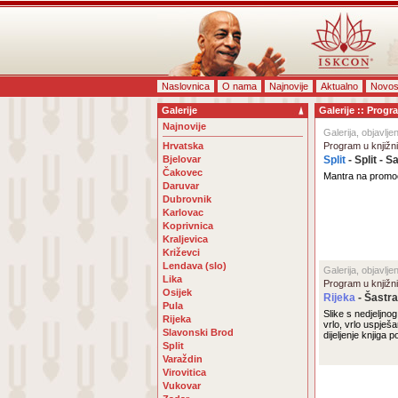
Naslovnica
O nama
Najnovije
Aktualno
Novos
Galerije
Galerije :: Progr
Najnovije
Galerija, objavlje
Hrvatska
Program u knjižni
Bjelovar
Split
- Split - S
Čakovec
Mantra na promoci
Daruvar
Dubrovnik
Karlovac
Koprivnica
Kraljevica
Križevci
Lendava (slo)
Galerija, objavlje
Lika
Program u knjižni
Osijek
Rijeka
- Šastr
Pula
Slike s nedjeljn
Rijeka
vrlo, vrlo uspje
Slavonski Brod
dijeljenje knjiga
Split
Varaždin
Virovitica
Vukovar