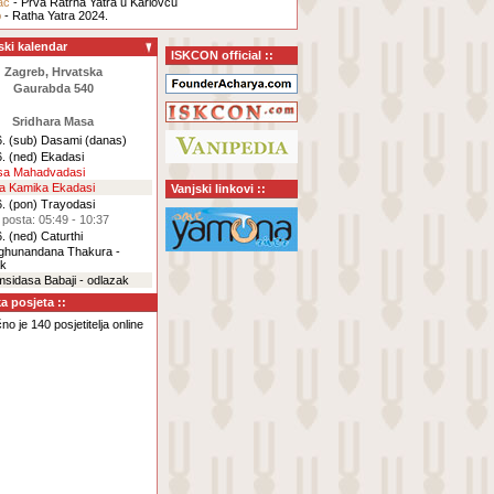
ac
- Prva Ratrha Yatra u Karlovcu
b
- Ratha Yatra 2024.
ski kalendar
ISKCON official ::
Zagreb, Hrvatska
Gaurabda 540
Sridhara Masa
. (sub)
Dasami
(danas)
. (ned)
Ekadasi
rsa Mahadvadasi
za Kamika Ekadasi
Vanjski linkovi ::
. (pon)
Trayodasi
 posta: 05:49 - 10:37
. (ned)
Caturthi
aghunandana Thakura -
ak
msidasa Babaji - odlazak
ka posjeta ::
o je 140 posjetitelja online