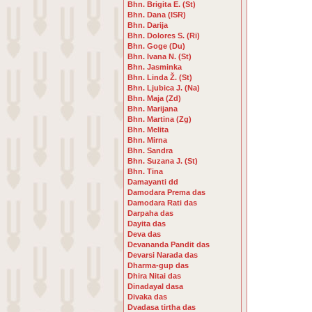
Bhn. Brigita E. (St)
Bhn. Dana (ISR)
Bhn. Darija
Bhn. Dolores S. (Ri)
Bhn. Goge (Du)
Bhn. Ivana N. (St)
Bhn. Jasminka
Bhn. Linda Ž. (St)
Bhn. Ljubica J. (Na)
Bhn. Maja (Zd)
Bhn. Marijana
Bhn. Martina (Zg)
Bhn. Melita
Bhn. Mirna
Bhn. Sandra
Bhn. Suzana J. (St)
Bhn. Tina
Damayanti dd
Damodara Prema das
Damodara Rati das
Darpaha das
Dayita das
Deva das
Devananda Pandit das
Devarsi Narada das
Dharma-gup das
Dhira Nitai das
Dinadayal dasa
Divaka das
Dvadasa tirtha das