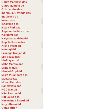
Gaura Madhava das
Gaura Nandini dd
Gokulendra das
Indranuja Govinda das
Indulekha dd
Iravan das
Isodyana das
Isvara Puri das
Jagannatha Misra das
Kakudmi das
Kalyana-candrika dd
Kripalu Krisna das
Krsna-jivani dd
Kurangi dd
Lavanga Manjari dd
Lila Vilasa dasi
Madhayanti dd
Maha Mantra das
Mandali dasi
Manjari Gopi dd
Misra Purandara das
Mohana das
Murari Hari das
Nandisvara das
NGC Mandir
Nitai karuna dd
Niti Laksa das
Nityananda Shakti dd
Nrtya-Kisori dd
Ostali autori