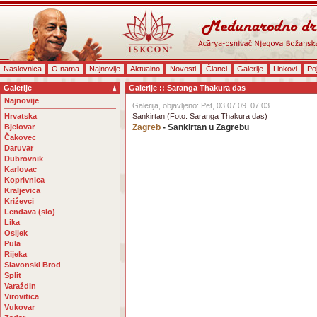
Naslovnica
O nama
Najnovije
Aktualno
Novosti
Članci
Galerije
Linkovi
Po
Galerije
Galerije :: Saranga Thakura das
Najnovije
Galerija, objavljeno: Pet, 03.07.09. 07:03
Hrvatska
Sankirtan (Foto: Saranga Thakura das)
Bjelovar
Zagreb
- Sankirtan u Zagrebu
Čakovec
Daruvar
Dubrovnik
Karlovac
Koprivnica
Kraljevica
Križevci
Lendava (slo)
Lika
Osijek
Pula
Rijeka
Slavonski Brod
Split
Varaždin
Virovitica
Vukovar