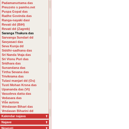
Padamanuttama das
Preuzeto s pamho.net
Puspa Gopal das
Radhe Govinda das
Ranga-nayaki dasi
Revati dd (BiH)
Revati dd (Zagreb)
Saranga Thakura das
Sarvanga Sundari dd
Savyasaci das
Seva Kunja dd
Siddhi-sadhana das
Sri Nanda Vraja das
Sri Visnu Puri das
Sridhara das
Sunandana das
Tirtha Sevana das
Trivikrama das
Tulasi manjari dd (Os)
Tusti Mohan Krsna das
Upananda das (Vt)
Vasudeva datta das
Vedasara das
Više autora
Vrindavan Bihari das
Vrndavan Biharini dd
Kalendar najava
Najave
Novosti