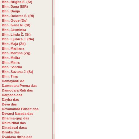
Bhn. Brigita E. (St)
Bhn. Dana (ISR)
Bhn. Darija
Bhn. Dolores S. (Ri)
Bhn. Goge (Du)
Bhn. Ivana N. (St)
Bhn. Jasminka
Bhn. Linda Ž. (St)
Bhn. Ljubica J. (Na)
Bhn. Maja (Zd)
Bhn. Marijana
Bhn. Martina (Zg)
Bhn. Melita
Bhn. Mirna
Bhn. Sandra
Bhn. Suzana J. (St)
Bhn. Tina
Damayanti dd
Damodara Prema das
Damodara Rati das
Darpaha das
Dayita das
Deva das
Devananda Pandit das
Devarsi Narada das
Dharma-gup das
Dhira Nitai das
Dinadayal dasa
Divaka das
Dvadasa tirtha das