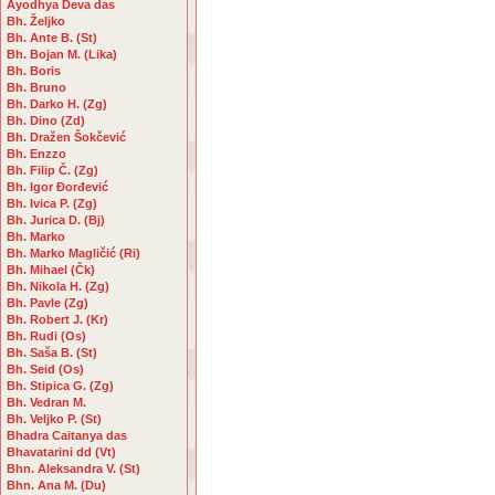
Ayodhya Deva das
Bh. Željko
Bh. Ante B. (St)
Bh. Bojan M. (Lika)
Bh. Boris
Bh. Bruno
Bh. Darko H. (Zg)
Bh. Dino (Zd)
Bh. Dražen Šokčević
Bh. Enzzo
Bh. Filip Č. (Zg)
Bh. Igor Đorđević
Bh. Ivica P. (Zg)
Bh. Jurica D. (Bj)
Bh. Marko
Bh. Marko Magličić (Ri)
Bh. Mihael (Čk)
Bh. Nikola H. (Zg)
Bh. Pavle (Zg)
Bh. Robert J. (Kr)
Bh. Rudi (Os)
Bh. Saša B. (St)
Bh. Seid (Os)
Bh. Stipica G. (Zg)
Bh. Vedran M.
Bh. Veljko P. (St)
Bhadra Caitanya das
Bhavatarini dd (Vt)
Bhn. Aleksandra V. (St)
Bhn. Ana M. (Du)