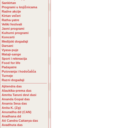
Sankirtan
Programi u knjižnicama
Radne akcije
Kirtan večeri
Ratha-yatre
Veliki festivali
Javni programi
Kulturni programi
Koncerti
Medijski događaji
Darsani
Vyasa-puje
Mataji-sange
Sport i rekreacija
Food for life
Padayatre
Putovanja i hodočašća
Turneje
Razni događaji
Ajitendra das
Alaukika-prema das
Amrita Taruni devi dasi
Ananda Gopal das
Ananta Sesa das
Anita K. (Zg)
Anuradha dd (CAN)
Aradhana dd
Ati Candra Caitanya das
Avadhuta das