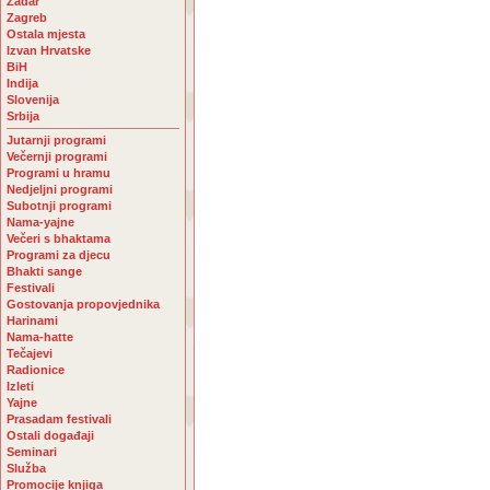
Zadar
Zagreb
Ostala mjesta
Izvan Hrvatske
BiH
Indija
Slovenija
Srbija
Jutarnji programi
Večernji programi
Programi u hramu
Nedjeljni programi
Subotnji programi
Nama-yajne
Večeri s bhaktama
Programi za djecu
Bhakti sange
Festivali
Gostovanja propovjednika
Harinami
Nama-hatte
Tečajevi
Radionice
Izleti
Yajne
Prasadam festivali
Ostali događaji
Seminari
Služba
Promocije knjiga