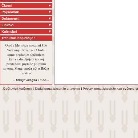
Članci
Pojmovnik
Dokumenti
Linkovi
Kalendari
Trenutak inspiracije ::
Osoba Me može spoznati kao
Svevišnju Božansku Osobu
samo predanim služenjem.
Kada zahvaljujući takvoj
predanosti postane potpuno
svjesna Mene, može ući u Božje
carstvo.
-- Bhagavad-gita 18.55 --
Opći uvjeti korištenja
|
Dodaj portal.iskcon.hr u favorite
|
Postavi portal.iskcon.hr kao početnu s