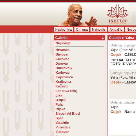
Naslovnica
O nama
Najnovije
Aktualno
Novos
Galerije
Galerije :: Yajna
Najnovije
Galerija, objavlje
Hrvatska
Yajna (Foto: Više
Bjelovar
Osijek
- CJEL
Čakovec
INICIJACIJA I
Daruvar
FOTO: DIVYARAD
Dubrovnik
Karlovac
Galerija, objavlje
Koprivnica
Yajna (Foto: Više
Kraljevica
Osijek
- Laslov
Križevci
Lendava (slo)
Lika
Osijek
Galerija, objavlj
Pula
Yajna
Rijeka
Osijek
- Nama Y
Slavonski Brod
Split
Varaždin
Virovitica
Vukovar