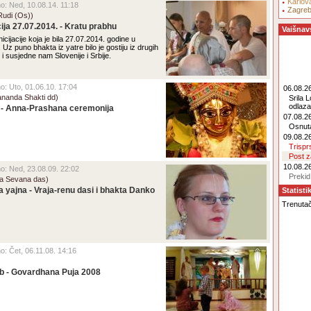
Karlov
eno: Ned, 10.08.14. 11:18
Zagre
Rudi (Os))
acija 27.07.2014. - Kratu prabhu
Vaišnav
inicijacije koja je bila 27.07.2014. godine u
z puno bhakta iz yatre bilo je gostiju iz drugih
 i susjedne nam Slovenije i Srbije.
no: Uto, 01.06.10. 17:04
06.08.26
ananda Shakti dd)
Srila 
odlaz
 - Anna-Prashana ceremonija
07.08.26
Osnut
09.08.26
Trisp
Post 
10.08.26
eno: Ned, 23.08.09. 22:02
Prekid
tha Sevana das)
a yajna - Vraja-renu dasi i bhakta Danko
Statisti
Trenutačn
no: Čet, 06.11.08. 14:16
b - Govardhana Puja 2008