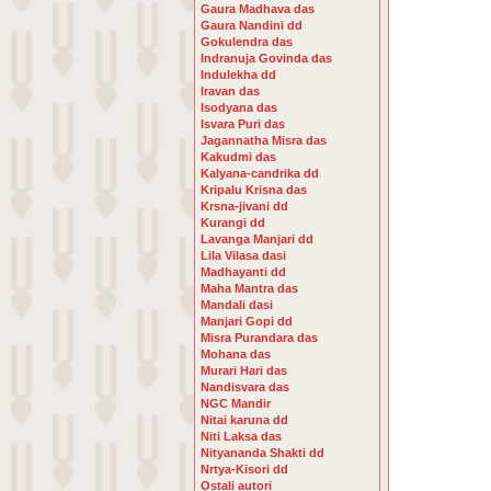
Gaura Madhava das
Gaura Nandini dd
Gokulendra das
Indranuja Govinda das
Indulekha dd
Iravan das
Isodyana das
Isvara Puri das
Jagannatha Misra das
Kakudmi das
Kalyana-candrika dd
Kripalu Krisna das
Krsna-jivani dd
Kurangi dd
Lavanga Manjari dd
Lila Vilasa dasi
Madhayanti dd
Maha Mantra das
Mandali dasi
Manjari Gopi dd
Misra Purandara das
Mohana das
Murari Hari das
Nandisvara das
NGC Mandir
Nitai karuna dd
Niti Laksa das
Nityananda Shakti dd
Nrtya-Kisori dd
Ostali autori