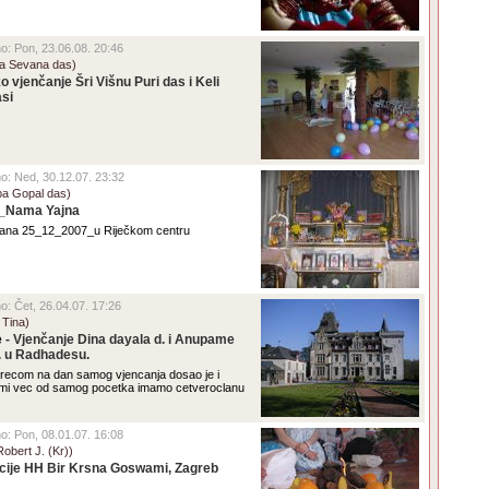
eno: Pon, 23.06.08. 20:46
tha Sevana das)
o vjenčanje Šri Višnu Puri das i Keli
asi
eno: Ned, 30.12.07. 23:32
pa Gopal das)
a_Nama Yajna
ana 25_12_2007_u Riječkom centru
no: Čet, 26.04.07. 17:26
 Tina)
e
- Vjenčanje Dina dayala d. i Anupame
. u Radhadesu.
recom na dan samog vjencanja dosao je i
 mi vec od samog pocetka imamo cetveroclanu
eno: Pon, 08.01.07. 16:08
Robert J. (Kr))
jacije HH Bir Krsna Goswami, Zagreb