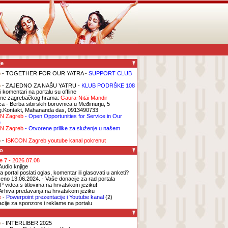
je
b
- TOGETHER FOR OUR YATRA -
SUPPORT CLUB
b
- ZAJEDNO ZA NAŠU YATRU -
KLUB PODRŠKE 108
i komentari na portalu su offline
me zagrebačkog hrama:
Gaura-Nitāi Mandir
ca
- Berba sibirskih borovnica u Međimurju, 5
g.Kontakt, Mahananda das, 0913490733
N Zagreb
- Open Opportunities for Service in Our
e
N Zagreb
- Otvorene prilike za služenje u našem
b
-
ISKCON Zagreb youtube kanal pokrenut
o
ge 7 - 2026.07.08
Audio knjige
 portal poslati oglas, komentar ili glasovati u anketi?
eno 13.06.2024. - Vaše donacije za rad portala
P videa s titlovima na hrvatskom jeziku!
Arhiva predavanja na hrvatskom jeziku
e
-
Powerpoint prezentacije i Youtube kanal
(2)
acije za sponzore i reklame na portalu
b
- INTERLIBER 2025