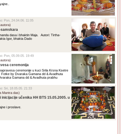
yajne..
no: Pon, 24.04.06. 11:05
 autora)
a-samskara
anda dasa i bhaktin Maja. Autori: Tirtha-
kta Igor, bhakta Dado
eno: Pon, 05.09.05. 19:49
 autora)
avesa ceremonija
ihapravesa ceremonije u kuci Srila Krsna Ksetre
i. Fotke by Dvaraka Gamana dd & Avadhuta
 Dvaraka Gamana dd & Avadhuta prabhu
no: Sri, 18.05.05. 21:33
a Mantra das)
 i inicijacije učenika HH BTS 15.05.2005. u
yajne i proslave.