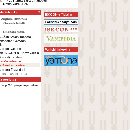
ac
- Prva Ratrha Yatra u Karlovcu
b
- Ratha Yatra 2024.
ski kalendar
ISKCON official ::
Zagreb, Hrvatska
Gaurabda 540
Sridhara Masa
. (čet)
Astami
(danas)
Lokanatha Gosvami -
ak
. (pet)
Navami
Vanjski linkovi ::
ak ISKCON-a u New York-u
. (ned)
Ekadasi
rsa Mahadvadasi
za Kamika Ekadasi
. (pon)
Trayodasi
 posta: 05:49 - 10:37
ka posjeta ::
o je 220 posjetitelja online