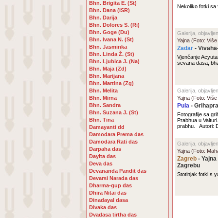
Bhn. Brigita E. (St)
Nekoliko fotki sa 
Bhn. Dana (ISR)
Bhn. Darija
Bhn. Dolores S. (Ri)
Bhn. Goge (Du)
Galerija, objavlje
Bhn. Ivana N. (St)
Yajna (Foto: Više
Bhn. Jasminka
Zadar
- Vivah
Bhn. Linda Ž. (St)
Vjenčanje Acyutan
Bhn. Ljubica J. (Na)
sevana dasa, bha
Bhn. Maja (Zd)
Bhn. Marijana
Bhn. Martina (Zg)
Bhn. Melita
Galerija, objavlj
Bhn. Mirna
Yajna (Foto: Više
Bhn. Sandra
Pula
- Grihapr
Bhn. Suzana J. (St)
Fotografije sa gr
Bhn. Tina
Prabhua u Valtur
prabhu. Autori:
Damayanti dd
Damodara Prema das
Damodara Rati das
Galerija, objavlje
Darpaha das
Yajna (Foto: Mah
Dayita das
Zagreb
- Yajna
Deva das
Zagrebu
Devananda Pandit das
Stotinjak fotki s 
Devarsi Narada das
Dharma-gup das
Dhira Nitai das
Dinadayal dasa
Divaka das
Dvadasa tirtha das