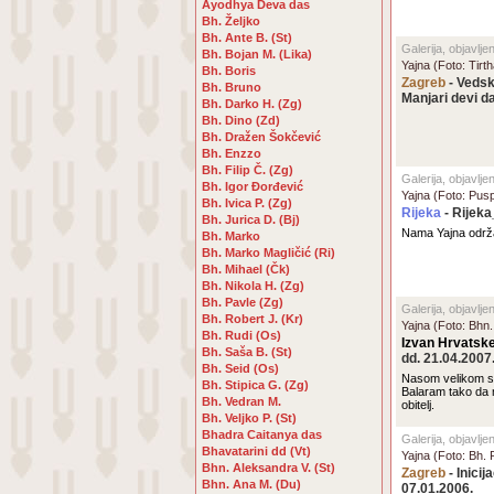
Ayodhya Deva das
Bh. Željko
Bh. Ante B. (St)
Galerija, objavlj
Bh. Bojan M. (Lika)
Yajna (Foto: Tir
Bh. Boris
Zagreb
- Vedsk
Bh. Bruno
Manjari devi d
Bh. Darko H. (Zg)
Bh. Dino (Zd)
Bh. Dražen Šokčević
Bh. Enzzo
Bh. Filip Č. (Zg)
Galerija, objavlj
Bh. Igor Đorđević
Yajna (Foto: Pus
Bh. Ivica P. (Zg)
Rijeka
- Rijek
Bh. Jurica D. (Bj)
Nama Yajna održ
Bh. Marko
Bh. Marko Magličić (Ri)
Bh. Mihael (Čk)
Bh. Nikola H. (Zg)
Bh. Pavle (Zg)
Galerija, objavlje
Bh. Robert J. (Kr)
Yajna (Foto: Bhn.
Bh. Rudi (Os)
Izvan Hrvatsk
Bh. Saša B. (St)
dd. 21.04.2007
Bh. Seid (Os)
Nasom velikom s
Bh. Stipica G. (Zg)
Balaram tako da
Bh. Vedran M.
obitelj.
Bh. Veljko P. (St)
Bhadra Caitanya das
Galerija, objavlj
Bhavatarini dd (Vt)
Yajna (Foto: Bh. 
Bhn. Aleksandra V. (St)
Zagreb
- Inici
Bhn. Ana M. (Du)
07.01.2006.