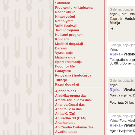
Sankirtan
Programi u knjižnicama
Galerija, objavlj
Radne akcije
Yajna (Foto: Tir
Kirtan večeri
Zagreb
- Vedsk
Ratha-yatre
Marija
Veliki festivali
:-)
Javni programi
Kulturni programi
Koncerti
Medijski događaji
Galerija, objavlj
Darsani
Yajna
Vyasa-puje
Rijeka
- Vedsk
Mataji-sange
Fotografije s pr
Sport i rekreacija
03.08. u Donjem
Food for life
Padayatre
Putovanja i hodočašća
Turneje
Galerija, objavlje
Razni događaji
Yajna
Rijeka
- Vivaha
Ajitendra das
Mjesti i vrijeme:
Alaukika-prema das
Amrita Taruni devi dasi
Foto: tata Dinko.
Ananda Gopal das
Ananta Sesa das
Anita K. (Zg)
Galerija, objavlje
Anuradha dd (CAN)
Yajna (Foto: Ala
Aradhana dd
Rijeka
- Vivaha
Ati Candra Caitanya das
Mjesti i vrijeme:
Avadhuta das