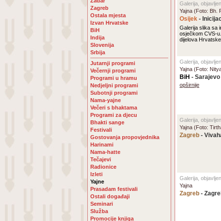
Zadar
Galerija, objavlj
Zagreb
Yajna (Foto: Bh. 
Ostala mjesta
Osijek
- Inicij
Izvan Hrvatske
Galerija slika sa 
BiH
osječkom CVS-u. U
Indija
dijelova Hrvatske
Slovenija
Srbija
Galerija, objavlje
Jutarnji programi
Yajna (Foto: Nity
Večernji programi
BiH
- Sarajevo
Programi u hramu
opširnije
Nedjeljni programi
Subotnji programi
Nama-yajne
Večeri s bhaktama
Programi za djecu
Galerija, objavlj
Bhakti sange
Yajna (Foto: Tir
Festivali
Zagreb
- Vivah
Gostovanja propovjednika
Harinami
Nama-hatte
Tečajevi
Radionice
Izleti
Galerija, objavlje
Yajne
Yajna
Prasadam festivali
Zagreb
- Zagre
Ostali događaji
Seminari
Služba
Promocije knjiga