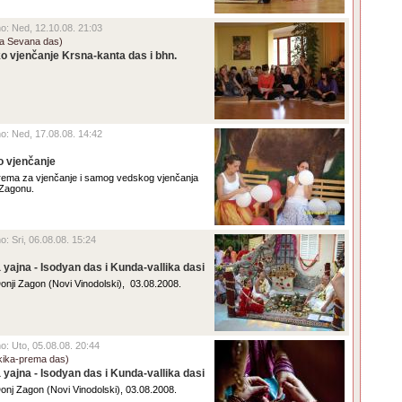
eno: Ned, 12.10.08. 21:03
tha Sevana das)
o vjenčanje Krsna-kanta das i bhn.
eno: Ned, 17.08.08. 14:42
o vjenčanje
iprema za vjenčanje i samog vedskog vjenčanja
 Zagonu.
no: Sri, 06.08.08. 15:24
 yajna - Isodyan das i Kunda-vallika dasi
 Donji Zagon (Novi Vinodolski), 03.08.2008.
no: Uto, 05.08.08. 20:44
ukika-prema das)
 yajna - Isodyan das i Kunda-vallika dasi
 Donj Zagon (Novi Vinodolski), 03.08.2008.