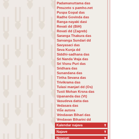
Padamanuttama das
Preuzeto s pamho.net
Puspa Gopal das
Radhe Govinda das
Ranga-nayaki dasi
Revati dd (BiH)
Revati dd (Zagreb)
Saranga Thakura das
Sarvanga Sundari dd
Savyasaci das
Seva Kunja dd
Siddhi-sadhana das
Sri Nanda Vraja das
Sri Visnu Puri das
Sridhara das
Sunandana das
Tirtha Sevana das
Trivikrama das
Tulasi manjari dd (Os)
Tusti Mohan Krsna das
Upananda das (Vt)
Vasudeva datta das
Vedasara das
Više autora
Vrindavan Bihari das
Vrndavan Biharini dd
Kalendar najava
Najave
Novosti