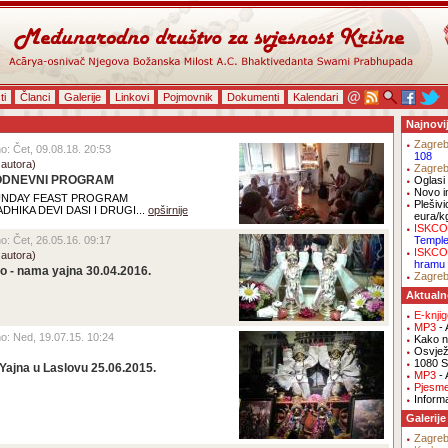
ti
Članci
Galerije
Linkovi
Pojmovnik
Dokumenti
Kalendari
Najnovi
Zagre
no: Čet, 09.08.18. 20:53
108
 autora)
Zagre
ODNEVNI PROGRAM
Oglasi 
Novo i
 SUNDAY FEAST PROGRAM
Plešivi
HIKA DEVI DASI I DRUGI...
opširnije
eura/k
ISKCO
no: Čet, 26.05.16. 09:17
Templ
ISKCO
 autora)
hramu
o - nama yajna 30.04.2016.
Zagre
Aktualn
E-knji
MP3
- 
eno: Ned, 19.07.15. 10:24
Kako na
Osvjež
1080 S
ajna u Laslovu 25.06.2015.
MP3
- 
Pjesm
Inform
Galerije
Zagre