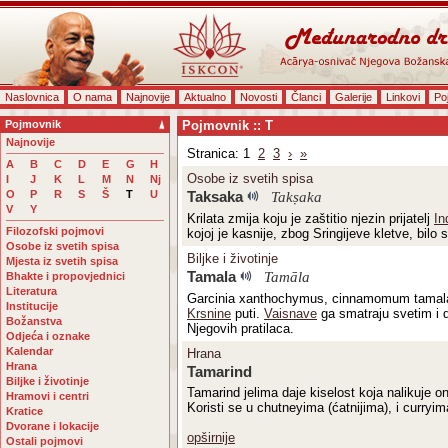
Naslovnica
O nama
Najnovije
Aktualno
Novosti
Članci
Galerije
Linkovi
Po
Pojmovnik
Pojmovnik :: T
Najnovije
Stranica: 1
2
3
›
»
A
B
C
D
E
G
H
Osobe iz svetih spisa
I
J
K
L
M
N
Nj
O
P
R
S
Š
T
U
Taksaka
Takṣaka
V
Y
Krilata zmija koju je zaštitio njezin prijatelj
In
Filozofski pojmovi
kojoj je kasnije, zbog Sringijeve kletve, bilo
Osobe iz svetih spisa
Biljke i životinje
Mjesta iz svetih spisa
Tamala
Tamāla
Bhakte i propovjednici
Literatura
Garcinia xanthochymus, cinnamomum tamala, 
Institucije
Krsnine
puti.
Vaisnave
ga smatraju svetim i 
Božanstva
Njegovih pratilaca.
Odjeća i oznake
Kalendar
Hrana
Hrana
Tamarind
Biljke i životinje
Tamarind jelima daje kiselost koja nalikuje o
Hramovi i centri
Koristi se u chutneyima (ćatnijima), i curryim
Kratice
Dvorane i lokacije
opširnije
Ostali pojmovi