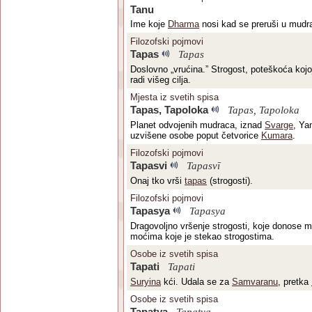
Tanu
Ime koje
Dharma
nosi kad se preruši u mudr
Filozofski pojmovi
Tapas
Tapas
Doslovno „vrućina.” Strogost, poteškoća koj
radi višeg cilja.
Mjesta iz svetih spisa
Tapas, Tapoloka
Tapas, Tapoloka
Planet odvojenih mudraca, iznad
Svarge
, Ya
uzvišene osobe poput četvorice
Kumara
.
Filozofski pojmovi
Tapasvi
Tapasvī
Onaj tko vrši
tapas
(strogosti).
Filozofski pojmovi
Tapasya
Tapasya
Dragovoljno vršenje strogosti, koje donose 
moćima koje je stekao strogostima.
Osobe iz svetih spisa
Tapati
Tapati
Suryina
kći. Udala se za
Samvaranu
, pretka
Osobe iz svetih spisa