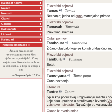
Kalendar najava
Filozofski pojmovi
Najave
Tamas
Tamas
Novosti
Neznanje; jedna od
guna
materijalne prirode.
Članci
Filozofski pojmovi
Galerije
Tamasah
Tamasaḥ
Dokumenti
Prekrivač svemira.
Linkovi
Ostali pojmovi
Kalendari
Tamboura
Tamboura
Trenutak inspiracije ::
Žičano glazbalo koje se koristi u klasičnoj ind
Živa su bića u ovom
uvjetovanom svijetu Moji
Filozofski pojmovi
vječni odvojeni djelići. Zbog
Tambula
Tāmbūla
uvjetovana života teško se bore
Betel.
sa šest osjetila, u koje se ubraja i
um.
Filozofski pojmovi
Tamo-guna
Tamo-guṇa
-- Bhagavad-gita 15.7 --
Guna neznanja.
Literatura
Tantre
Tantre
Spisi koji podučavaju izgovaranju mantri i 
koje nisu upućene u proučavanje izvornih
Ve
vaisnave
i
sivaiste
. Najvažnije su vaisnavsk
Osobe iz svetih spisa