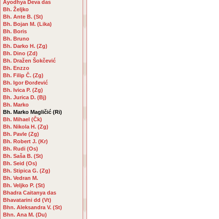
Ayodhya Deva das
Bh. Željko
Bh. Ante B. (St)
Bh. Bojan M. (Lika)
Bh. Boris
Bh. Bruno
Bh. Darko H. (Zg)
Bh. Dino (Zd)
Bh. Dražen Šokčević
Bh. Enzzo
Bh. Filip Č. (Zg)
Bh. Igor Đorđević
Bh. Ivica P. (Zg)
Bh. Jurica D. (Bj)
Bh. Marko
Bh. Marko Magličić (Ri)
Bh. Mihael (Čk)
Bh. Nikola H. (Zg)
Bh. Pavle (Zg)
Bh. Robert J. (Kr)
Bh. Rudi (Os)
Bh. Saša B. (St)
Bh. Seid (Os)
Bh. Stipica G. (Zg)
Bh. Vedran M.
Bh. Veljko P. (St)
Bhadra Caitanya das
Bhavatarini dd (Vt)
Bhn. Aleksandra V. (St)
Bhn. Ana M. (Du)