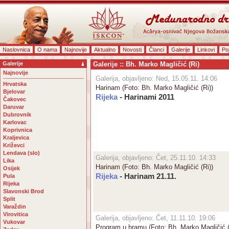
Naslovnica
O nama
Najnovije
Aktualno
Novosti
Članci
Galerije
Linkovi
Po
Galerije
Galerije :: Bh. Marko Magličić (Ri)
Najnovije
Galerija, objavljeno: Ned, 15.05.11. 14:06
Hrvatska
Harinam (Foto: Bh. Marko Magličić (Ri))
Bjelovar
Rijeka
- Harinami 2011
Čakovec
Daruvar
Dubrovnik
Karlovac
Koprivnica
Kraljevica
Križevci
Lendava (slo)
Galerija, objavljeno: Čet, 25.11.10. 14:33
Lika
Harinam (Foto: Bh. Marko Magličić (Ri))
Osijek
Rijeka
- Harinam 21.11.
Pula
Rijeka
Slavonski Brod
Split
Varaždin
Virovitica
Galerija, objavljeno: Čet, 11.11.10. 19:06
Vukovar
Program u hramu (Foto: Bh. Marko Magličić (