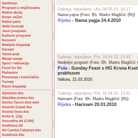
Sankirtan
Programi u knjižnicama
Galerija, objavljeno: Uto, 04.05.10. 16:17
Radne akcije
Nama-yajna (Foto: Bh. Marko Magličić (Ri))
Kirtan večeri
Rijeka
- Nama yagja 24.4.2010
Ratha-yatre
Veliki festivali
Javni programi
Kulturni programi
Koncerti
Medijski događaji
Darsani
Vyasa-puje
Galerija, objavljeno: Pet, 16.04.10. 13:43
Mataji-sange
Nedjeljni program (Foto: Bh. Marko Magličić (
Sport i rekreacija
Pula
- Sunday Feast s HG Krsna Kset
Food for life
Padayatre
prabhuom
Putovanja i hodočašća
Valtura, 21.03.2010.
Turneje
Razni događaji
Galerija, objavljeno: Pet, 16.04.10. 13:41
Ajitendra das
Alaukika-prema das
Harinam (Foto: Bh. Marko Magličić (Ri))
Amrita Taruni devi dasi
Rijeka
- Harinam 20.03.2010
Ananda Gopal das
Ananta Sesa das
Anita K. (Zg)
Anuradha dd (CAN)
Aradhana dd
Ati Candra Caitanya das
Avadhuta das