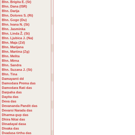
Bhn. Brigita E. (St)
Bhn. Dana (ISR)
Bhn. Darija
Bhn. Dolores S. (Ri)
Bhn. Goge (Du)
Bhn. Ivana N. (St)
Bhn. Jasminka
Bhn. Linda Ž. (St)
Bhn. Ljubica J. (Na)
Bhn. Maja (Zd)
Bhn. Marijana
Bhn. Martina (Zg)
Bhn. Melita
Bhn. Mirna
Bhn. Sandra
Bhn. Suzana J. (St)
Bhn. Tina
Damayanti dd
Damodara Prema das
Damodara Rati das
Darpaha das
Dayita das
Deva das
Devananda Pandit das
Devarsi Narada das
Dharma-gup das
Dhira Nitai das
Dinadayal dasa
Divaka das
Dvadasa tirtha das