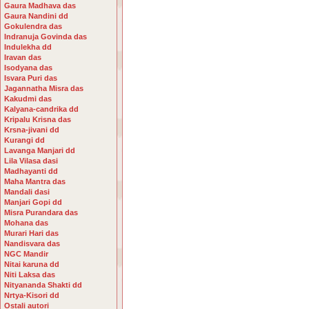
Gaura Madhava das
Gaura Nandini dd
Gokulendra das
Indranuja Govinda das
Indulekha dd
Iravan das
Isodyana das
Isvara Puri das
Jagannatha Misra das
Kakudmi das
Kalyana-candrika dd
Kripalu Krisna das
Krsna-jivani dd
Kurangi dd
Lavanga Manjari dd
Lila Vilasa dasi
Madhayanti dd
Maha Mantra das
Mandali dasi
Manjari Gopi dd
Misra Purandara das
Mohana das
Murari Hari das
Nandisvara das
NGC Mandir
Nitai karuna dd
Niti Laksa das
Nityananda Shakti dd
Nrtya-Kisori dd
Ostali autori