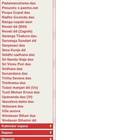
Padamanuttama das
Preuzeto s pamho.net
Puspa Gopal das
Radhe Govinda das
Ranga-nayaki dasi
Revati dd (BiH)
Revati dd (Zagreb)
Saranga Thakura das
Sarvanga Sundari dd
Savyasaci das
Seva Kunja dd
Siddhi-sadhana das
Sri Nanda Vraja das
Sri Visnu Puri das
Sridhara das
Sunandana das
Tirtha Sevana das
Trivikrama das
Tulasi manjari dd (Os)
Tusti Mohan Krsna das
Upananda das (Vt)
Vasudeva datta das
Vedasara das
Više autora
Vrindavan Bihari das
Vrndavan Biharini dd
Kalendar najava
Najave
Novosti