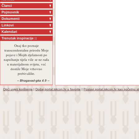
Članci
Pojmovnik
Dokumenti
Linkovi
Kalendari
Trenutak inspiracije ::
Onaj tko poznaje
transcendentalnu prirodu Moje
pojave i Mojih djelatnosti po
napuštanju tijela više se ne rađa
u materijalnom svijetu, već
dostiže Moje vrhovno
prebivalište.
-- Bhagavad-gita 4.9 --
Opći uvjeti korištenja
|
Dodaj portal.iskcon.hr u favorite
|
Postavi portal.iskcon.hr kao početnu s