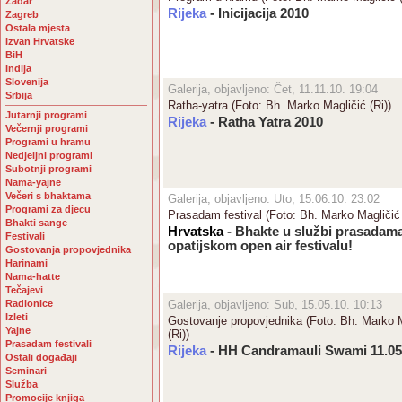
Zadar
Rijeka
- Inicijacija 2010
Zagreb
Ostala mjesta
Izvan Hrvatske
BiH
Indija
Slovenija
Galerija, objavljeno: Čet, 11.11.10. 19:04
Srbija
Ratha-yatra (Foto: Bh. Marko Magličić (Ri))
Jutarnji programi
Rijeka
- Ratha Yatra 2010
Večernji programi
Programi u hramu
Nedjeljni programi
Subotnji programi
Nama-yajne
Večeri s bhaktama
Galerija, objavljeno: Uto, 15.06.10. 23:02
Programi za djecu
Prasadam festival (Foto: Bh. Marko Magličić 
Bhakti sange
Hrvatska
- Bhakte u službi prasadam
Festivali
opatijskom open air festivalu!
Gostovanja propovjednika
Harinami
Nama-hatte
Tečajevi
Radionice
Galerija, objavljeno: Sub, 15.05.10. 10:13
Izleti
Gostovanje propovjednika (Foto: Bh. Marko 
Yajne
(Ri))
Prasadam festivali
Rijeka
- HH Candramauli Swami 11.05
Ostali događaji
Seminari
Služba
Promocije knjiga