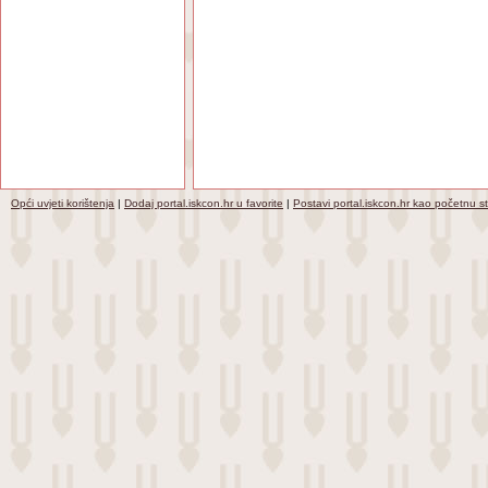
Opći uvjeti korištenja
|
Dodaj portal.iskcon.hr u favorite
|
Postavi portal.iskcon.hr kao početnu s