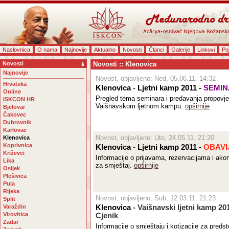
Naslovnica
O nama
Najnovije
Aktualno
Novosti
Članci
Galerije
Linkovi
Po
Novosti
Novosti :: Klenovica
Najnovije
Novost, objavljeno: Ned, 05.06.11. 14:32
Hrvatska
Klenovica
-
Ljetni kamp 2011 -
SEMIN
Online
Pregled tema seminara i predavanja propovj
ISKCON HR
Vaišnavskom ljetnom kampu.
opširnije
Bjelovar
Čakovec
Dubrovnik
Karlovac
Novost, objavljeno: Uto, 24.05.11. 21:20
Klenovica
Koprivnica
Klenovica
-
Ljetni kamp 2011 -
OBAVI
Križevci
Informacije o prijavama, rezervacijama i ako
Lika
za smještaj.
opširnije
Osijek
Plešivica
Pula
Rijeka
Novost, objavljeno: Sub, 12.03.11. 21:23
Split
Varaždin
Klenovica
- Vaišnavski ljetni kamp 201
Virovitica
Cjenik
Zadar
Informacije o smještaju i kotizacije za predst