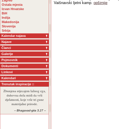
Zagreb
Vaišnavski ljetni kamp.
opširnije
Ostala mjesta
Izvan Hrvatske
BiH
Indija
Makedonija
Slovenija
Srbija
Kalendar najava
Najave
Članci
Galerije
Pojmovnik
Dokumenti
Linkovi
Kalendari
Trenutak inspiracije ::
Zbunjena utjecajem lažnog ega,
duhovna duša misli da vrši
djelatnosti, koje vrše tri gune
materijalne prirode.
-- Bhagavad-gita 3.27 --