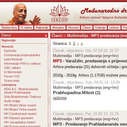
Naslovnica
O nama
Najnovije
Aktualno
Novosti
Članci
Galerije
Linkovi
Po
Članci
Članci :: Multimedija - MP3 predavanja (en
Najnovije
Stranica: 1
2
›
»
Novosti
Članak, objavljeno: Uto, 07.04.20. 22:37
Općenito
Gostovanja propovjednika
Multimedija - MP3 predavanja (eng+hrv)
Ljetni festivali
MP3
- Varaždin, predavanja s prijevo
Informacije HVV-a i odbora
Arhiva predavanja (31) duhovnih učitelja i go
GBC odluke
In Memoriam
2010g - 2019g. Arhivu (1.17GB) možete preu
Forum VVZ
Vyasa puje
Članak, objavljeno: Sub, 04.01.14. 13:09
Literatura
Multimedija - MP3 predavanja (eng+hrv)
HDG A.C. Bhaktivedanta
Prabhupadina Milost
(1)
Swami Prabhupada
Srila Bhaktivinoda Thakura
opširnije
Audio knjige
HH Bhakti Vikas swami
HH Bhakti Tirtha swami
Članak, objavljeno: Pet, 10.05.13. 21:25
HH Candramauli swami
HH Danavir goswami
Multimedija - MP3 predavanja (eng+hrv)
HH Jayapataka swami
MP3 - Predavanje Prahladananda sw
HH Purnacandra goswami