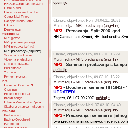
opširnije
HH Satsvarup das goswami
Ostali autori
Literatura na engl. jeziku
Gaura-Nitai Times
Članak, objavljeno: Pon, 04.04.11. 18:51
Časopis Krsna-katha
E-knjige
Multimedija - MP3 predavanja (eng+hrv)
E-newsletter
MP3
- Predavanja, Split 2006. god.
Multimedija
HH Candramauli Svami, HH Radhanatha Sv
MP3 glazba
MP3 predavanja (eng)
MP3 predavanja (hrv)
MP3 predavanja (eng+hrv)
Članak, objavljeno: Uto, 09.02.10. 16:29
Video na hrvatskom
Multimedija - MP3 predavanja (eng+hrv)
Video na engleskom
Online predavanja
MP3
- Seminari i predavanja s kampa
Prezentacije
opširnije
YouTube
Pomoć i pitanja...
Članak, objavljeno: Uto, 09.02.10. 16:22
Info
Multimedija - MP3 predavanja (eng+hrv)
Hramovi i Centri u RH
MP3
- Dvodnevni seminar HH SNS - "D
O portalu
UPDATED!
Posjećenost portala
Zagreb, 06. i 07.09.2007.
opširnije
Bhakti-sange
Lokalna Vaisnavska Vijeća
Članak, objavljeno: Ned, 07.02.10. 04:40
Službena stranica - iskcon.hr
Multimedija - MP3 predavanja (eng+hrv)
Preuzeto
MP3
- Predavanja i seminari s ljetno
Krishna.com
Back to Goodhead
Sva predavanja imaju prijevod (rečenica po 
Pamho.net