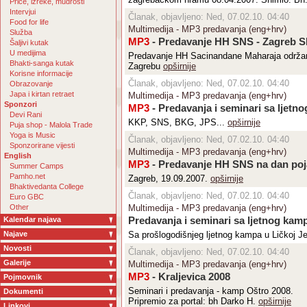
Priče, izreke, mudrosti
Intervjui
Članak, objavljeno: Ned, 07.02.10. 04:40
Food for life
Multimedija - MP3 predavanja (eng+hrv)
Služba
MP3
- Predavanje HH SNS - Zagreb SF
Šaljivi kutak
U medijima
Predavanje HH Sacinandane Maharaja održan
Bhakti-sanga kutak
Zagrebu
opširnije
Korisne informacije
Članak, objavljeno: Ned, 07.02.10. 04:40
Obrazovanje
Japa i kirtan retraet
Multimedija - MP3 predavanja (eng+hrv)
Sponzori
MP3
- Predavanja i seminari sa ljetn
Devi Rani
KKP, SNS, BKG, JPS...
opširnije
Puja shop - Malola Trade
Yoga is Music
Članak, objavljeno: Ned, 07.02.10. 04:40
Sponzorirane vijesti
Multimedija - MP3 predavanja (eng+hrv)
English
MP3
- Predavanje HH SNS na dan poj
Summer Camps
Pamho.net
Zagreb, 19.09.2007.
opširnije
Bhaktivedanta College
Članak, objavljeno: Ned, 07.02.10. 04:40
Euro GBC
Other
Multimedija - MP3 predavanja (eng+hrv)
Kalendar najava
Predavanja i seminari sa ljetnog kamp
Najave
Sa prošlogodišnjeg ljetnog kampa u Ličkoj J
Novosti
Članak, objavljeno: Ned, 07.02.10. 04:40
Galerije
Multimedija - MP3 predavanja (eng+hrv)
MP3
- Kraljevica 2008
Pojmovnik
Seminari i predavanja - kamp Oštro 2008.
Dokumenti
Pripremio za portal: bh Darko H.
opširnije
Linkovi