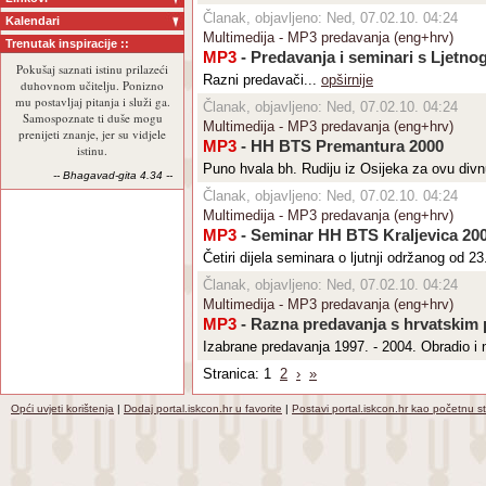
Članak, objavljeno: Ned, 07.02.10. 04:24
Kalendari
Multimedija - MP3 predavanja (eng+hrv)
Trenutak inspiracije ::
MP3
- Predavanja i seminari s Ljetno
Pokušaj saznati istinu prilazeći
Razni predavači...
opširnije
duhovnom učitelju. Ponizno
mu postavljaj pitanja i služi ga.
Članak, objavljeno: Ned, 07.02.10. 04:24
Samospoznate ti duše mogu
Multimedija - MP3 predavanja (eng+hrv)
prenijeti znanje, jer su vidjele
MP3
- HH BTS Premantura 2000
istinu.
Puno hvala bh. Rudiju iz Osijeka za ovu div
-- Bhagavad-gita 4.34 --
Članak, objavljeno: Ned, 07.02.10. 04:24
Multimedija - MP3 predavanja (eng+hrv)
MP3
- Seminar HH BTS Kraljevica 200
Četiri dijela seminara o ljutnji održanog od 2
Članak, objavljeno: Ned, 07.02.10. 04:24
Multimedija - MP3 predavanja (eng+hrv)
MP3
- Razna predavanja s hrvatskim
Izabrane predavanja 1997. - 2004. Obradio i 
Stranica: 1
2
›
»
Opći uvjeti korištenja
|
Dodaj portal.iskcon.hr u favorite
|
Postavi portal.iskcon.hr kao početnu s