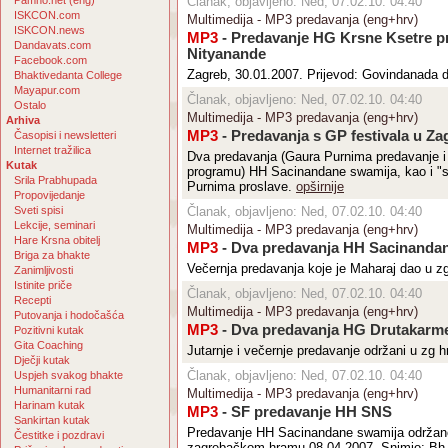
Pamho.net (eng)
Članak, objavljeno: Ned, 07.02.10. 04:40
ISKCON.com
Multimedija - MP3 predavanja (eng+hrv)
ISKCON.news
MP3
- Predavanje HG Krsne Ksetre pr
Dandavats.com
Nityanande
Facebook.com
Zagreb, 30.01.2007. Prijevod: Govindanada 
Bhaktivedanta College
Mayapur.com
Članak, objavljeno: Ned, 07.02.10. 04:40
Ostalo
Multimedija - MP3 predavanja (eng+hrv)
Arhiva
MP3
- Predavanja s GP festivala u Za
Časopisi i newsletteri
Internet tražilica
Dva predavanja (Gaura Purnima predavanje i
Kutak
programu) HH Sacinandane swamija, kao i "sj
Srila Prabhupada
Purnima proslave.
opširnije
Propovijedanje
Sveti spisi
Članak, objavljeno: Ned, 07.02.10. 04:40
Lekcije, seminari
Multimedija - MP3 predavanja (eng+hrv)
Hare Krsna obitelj
MP3
- Dva predavanja HH Sacinanda
Briga za bhakte
Večernja predavanja koje je Maharaj dao u z
Zanimljivosti
Istinite priče
Članak, objavljeno: Ned, 07.02.10. 04:40
Recepti
Multimedija - MP3 predavanja (eng+hrv)
Putovanja i hodočašća
MP3
- Dva predavanja HG Drutakarm
Pozitivni kutak
Gita Coaching
Jutarnje i večernje predavanje održani u zg
Dječji kutak
Članak, objavljeno: Ned, 07.02.10. 04:40
Uspjeh svakog bhakte
Humanitarni rad
Multimedija - MP3 predavanja (eng+hrv)
Harinam kutak
MP3
- SF predavanje HH SNS
Sankirtan kutak
Predavanje HH Sacinandane swamija održano
Čestitke i pozdravi
zagrebačkom hramu 08.04.2007. Snimio: Bh