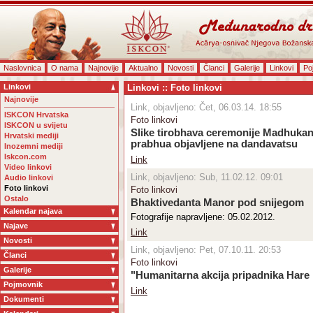
Naslovnica
O nama
Najnovije
Aktualno
Novosti
Članci
Galerije
Linkovi
Po
Linkovi
Linkovi :: Foto linkovi
Najnovije
Link, objavljeno: Čet, 06.03.14. 18:55
ISKCON Hrvatska
Foto linkovi
ISKCON u svijetu
Slike tirobhava ceremonije Madhukan
Hrvatski mediji
prabhua objavljene na dandavatsu
Inozemni mediji
Iskcon.com
Link
Video linkovi
Link, objavljeno: Sub, 11.02.12. 09:01
Audio linkovi
Foto linkovi
Foto linkovi
Ostalo
Bhaktivedanta Manor pod snijegom
Kalendar najava
Fotografije napravljene: 05.02.2012.
Najave
Link
Novosti
Link, objavljeno: Pet, 07.10.11. 20:53
Članci
Foto linkovi
Galerije
"Humanitarna akcija pripadnika Hare 
Pojmovnik
Link
Dokumenti