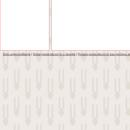
Opći uvjeti korištenja
|
Dodaj portal.iskcon.hr u favorite
|
Postavi portal.iskcon.hr kao početnu s