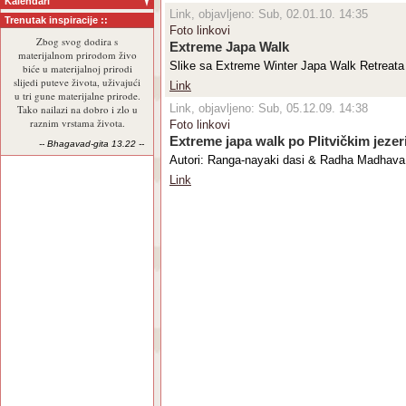
Kalendari
Link, objavljeno: Sub, 02.01.10. 14:35
Trenutak inspiracije ::
Foto linkovi
Zbog svog dodira s
Extreme Japa Walk
materijalnom prirodom živo
Slike sa Extreme Winter Japa Walk Retreata 
biće u materijalnoj prirodi
slijedi puteve života, uživajući
Link
u tri gune materijalne prirode.
Link, objavljeno: Sub, 05.12.09. 14:38
Tako nailazi na dobro i zlo u
raznim vrstama života.
Foto linkovi
Extreme japa walk po Plitvičkim jeze
-- Bhagavad-gita 13.22 --
Autori: Ranga-nayaki dasi & Radha Madhava
Link