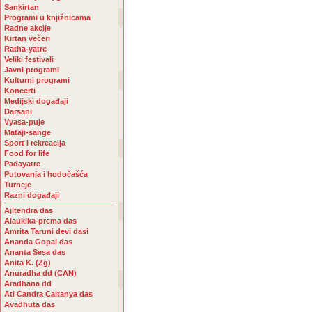
Sankirtan
Programi u knjižnicama
Radne akcije
Kirtan večeri
Ratha-yatre
Veliki festivali
Javni programi
Kulturni programi
Koncerti
Medijski događaji
Darsani
Vyasa-puje
Mataji-sange
Sport i rekreacija
Food for life
Padayatre
Putovanja i hodočašća
Turneje
Razni događaji
Ajitendra das
Alaukika-prema das
Amrita Taruni devi dasi
Ananda Gopal das
Ananta Sesa das
Anita K. (Zg)
Anuradha dd (CAN)
Aradhana dd
Ati Candra Caitanya das
Avadhuta das