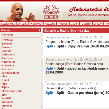
Naslovnica
O nama
Najnovije
Aktualno
Novosti
Članci
Galerije
Linkovi
Po
Galerije
Galerije :: Radhe Govinda das
Najnovije
Galerija, objavljeno: Sri, 27.05.09. 22:33
Hrvatska
Program u hramu (Foto: Radhe Govinda das)
Bjelovar
Split
- Split - Vijay Prabhu 16-18.04.2
Čakovec
Daruvar
Dubrovnik
Karlovac
Galerija, objavljeno: Sri, 27.05.09. 22:04
Koprivnica
Bhakti-sanga (Foto: Radhe Govinda das)
Kraljevica
Split
- Split - Zajednička bhakti sanga
Križevci
11.04.2009
Lendava (slo)
Lika
Osijek
Galerija, objavljeno: Sri, 01.04.09. 16:01
Pula
Rijeka
Harinam (Foto: Radhe Govinda das)
Slavonski Brod
Split
- Split - Gaura purnima (jutro) 2
Split
Varaždin
Virovitica
Vukovar