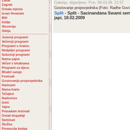
Zadar
Galerija, objavljeno: Pon, 09.03.09. 21:57
Zagreb
Gostovanje propovjednika (Foto: Radhe Govi
Ostala mjesta
Split
- Split - Sacinandana Swami sem
Izvan Hrvatske
japi, 18.02.2009
BiH
Indija
Slovenija
Srbija
Jutarnji programi
Večernji programi
Programi u hramu
Nedjeljni programi
Subotnji programi
Nama-yajne
Večeri s bhaktama
Programi za djecu
Bhakti sange
Festivali
Gostovanja propovjednika
Harinami
Nama-hatte
Tečajevi
Radionice
Izleti
Yajne
Prasadam festivali
Ostali događaji
Seminari
Služba
Promocije knjiga