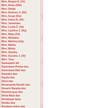
Bhn. Brigita E. (St)
Bhn. Dana (ISR)
Bhn. Darija
Bhn. Dolores S. (Ri)
Bhn. Goge (Du)
Bhn. Ivana N. (St)
Bhn. Jasminka
Bhn. Linda Ž. (St)
Bhn. Ljubica J. (Na)
Bhn. Maja (Zd)
Bhn. Marijana
Bhn. Martina (Zg)
Bhn. Melita
Bhn. Mirna
Bhn. Sandra
Bhn. Suzana J. (St)
Bhn. Tina
Damayanti dd
Damodara Prema das
Damodara Rati das
Darpaha das
Dayita das
Deva das
Devananda Pandit das
Devarsi Narada das
Dharma-gup das
Dhira Nitai das
Dinadayal dasa
Divaka das
Dvadasa tirtha das