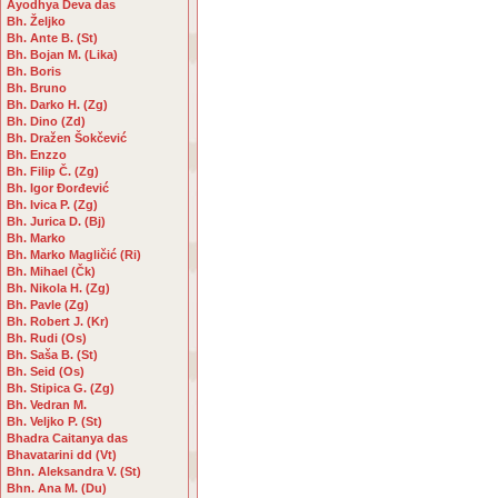
Ayodhya Deva das
Bh. Željko
Bh. Ante B. (St)
Bh. Bojan M. (Lika)
Bh. Boris
Bh. Bruno
Bh. Darko H. (Zg)
Bh. Dino (Zd)
Bh. Dražen Šokčević
Bh. Enzzo
Bh. Filip Č. (Zg)
Bh. Igor Đorđević
Bh. Ivica P. (Zg)
Bh. Jurica D. (Bj)
Bh. Marko
Bh. Marko Magličić (Ri)
Bh. Mihael (Čk)
Bh. Nikola H. (Zg)
Bh. Pavle (Zg)
Bh. Robert J. (Kr)
Bh. Rudi (Os)
Bh. Saša B. (St)
Bh. Seid (Os)
Bh. Stipica G. (Zg)
Bh. Vedran M.
Bh. Veljko P. (St)
Bhadra Caitanya das
Bhavatarini dd (Vt)
Bhn. Aleksandra V. (St)
Bhn. Ana M. (Du)