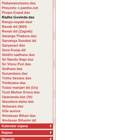
Padamanuttama das
Preuzeto s pamho.net
Puspa Gopal das
Radhe Govinda das
Ranga-nayaki dasi
Revati dd (BiH)
Revati dd (Zagreb)
Saranga Thakura das
Sarvanga Sundari dd
Savyasaci das
Seva Kunja dd
Siddhi-sadhana das
Sri Nanda Vraja das
Sri Visnu Puri das
Sridhara das
Sunandana das
Tirtha Sevana das
Trivikrama das
Tulasi manjari dd (Os)
Tusti Mohan Krsna das
Upananda das (Vt)
Vasudeva datta das
Vedasara das
Više autora
Vrindavan Bihari das
Vrndavan Biharini dd
Kalendar najava
Najave
Novosti