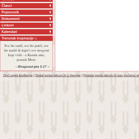
Članci
Pojmovnik
Dokumenti
Linkovi
Kalendari
Trenutak inspiracije ::
Sve što radiš, sve što jedeš, sve
što nudiš ili daješ i sve strogosti
koje vršiš - o Kuntin sine,
ponudi Meni.
-- Bhagavad-gita 9.27 --
Opći uvjeti korištenja
|
Dodaj portal.iskcon.hr u favorite
|
Postavi portal.iskcon.hr kao početnu s