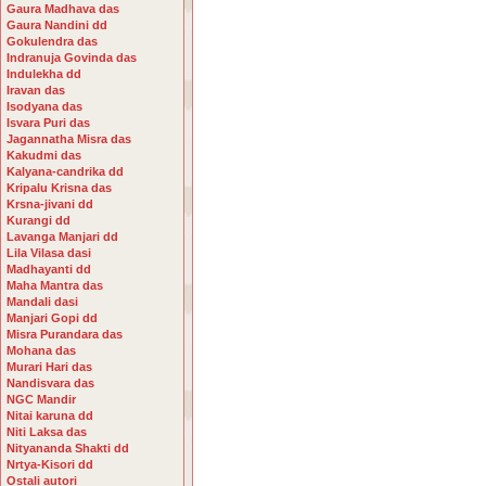
Gaura Madhava das
Gaura Nandini dd
Gokulendra das
Indranuja Govinda das
Indulekha dd
Iravan das
Isodyana das
Isvara Puri das
Jagannatha Misra das
Kakudmi das
Kalyana-candrika dd
Kripalu Krisna das
Krsna-jivani dd
Kurangi dd
Lavanga Manjari dd
Lila Vilasa dasi
Madhayanti dd
Maha Mantra das
Mandali dasi
Manjari Gopi dd
Misra Purandara das
Mohana das
Murari Hari das
Nandisvara das
NGC Mandir
Nitai karuna dd
Niti Laksa das
Nityananda Shakti dd
Nrtya-Kisori dd
Ostali autori