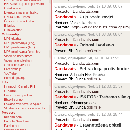
HH Satsvarup das goswami
Članak, objavljeno: Sub, 17.10.09. 06:07
Ostali autori
Preuzeto - Dandavats.com
Literatura na engl. jeziku
Dandavats
- Urja–vrata zavjet
Gaura-Nitai Times
Časopis Krsna-katha
Napisao: Vaisesika dasa
E-knjige
Preuzeto;
http://www.dandavats.com/
opširni
E-newsletter
Članak, objavljeno: Ned, 01.03.09. 08:04
Multimedija
MP3 glazba
Preuzeto - Dandavats.com
MP3 predavanja (eng)
Dandavats
- Odnosi i vodstvo
MP3 predavanja (hrv)
Preveo: Bh. Jurica
opširnije
MP3 predavanja (eng+hrv)
Video na hrvatskom
Članak, objavljeno: Sri, 14.01.09. 05:45
Video na engleskom
Preuzeto - Dandavats.com
Online predavanja
Dandavats
- Pet razloga protiv borbe
Prezentacije
YouTube
Napisao: Adbhuta Hari Prabhu
Pomoć i pitanja...
Preveo: Bh. Jurica
opširnije
Info
Članak, objavljeno: Ned, 21.12.08. 13:37
Hramovi i Centri u RH
O portalu
Preuzeto - Dandavats.com
Posjećenost portala
Dandavats
- ISKCON: Trebamo više 
Bhakti-sange
Napisao: Kripamoya dasa
Lokalna Vaisnavska Vijeća
Preveo: Bh. Jurica
opširnije
Službena stranica - iskcon.hr
Preuzeto
Članak, objavljeno: Sub, 13.12.08. 15:44
Krishna.com
Preuzeto - Dandavats.com
Back to Goodhead
Dandavats
- Uravnotežena obitelj
Pamho.net