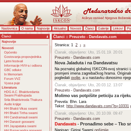
Naslovnica
O nama
Najnovije
Aktualno
Novosti
Članci
Galerije
Linkovi
Po
Članci
Članci :: Preuzeto - Dandavats.com
Najnovije
Stranica: 1
2
›
»
Novosti
Članak, objavljeno: Uto, 15.01.19. 20:01
Općenito
Gostovanja propovjednika
Preuzeto - Dandavats.com
Ljetni festivali
Nova Jaladuta i na Dandavatsu
Informacije HVV-a i odbora
Na poznatoj globalnoj ISKCON-ovoj stranici i
GBC odluke
promjeni imena zagrebačkog hrama. Original
In Memoriam
pogledati
ovdje
, a u nastavku donosimo njego
Forum VVZ
Vyasa puje
Članak, objavljeno: Uto, 20.03.12. 13:07
Literatura
Preuzeto - Dandavats.com
HDG A.C. Bhaktivedanta
Molimo vas potpišite peticiju za rije
Swami Prabhupada
Srila Bhaktivinoda Thakura
Prevela: Bhn. Lara
Audio knjige
Tekst:
http://www.dandavats.com/?p=10331
HH Bhakti Vikas swami
HH Bhakti Tirtha swami
Članak, objavljeno: Uto, 20.10.09. 09:47
HH Candramauli swami
Preuzeto - Dandavats.com
HH Danavir goswami
Dandavats
- Pronađimo sebe – Tko smo
HH Jayapataka swami
Napisao; Giriraj Swami
opširnije
HH Purnacandra goswami