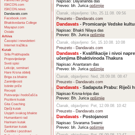
Pamho.net (eng)
Napisao:
Dayananda das
ISKCON.com
Preveo: bh. Jurica
opširnije
ISKCON.news
Članak, objavljeno: Uto, 25.11.08. 09:56
Dandavats.com
Facebook.com
Preuzeto - Dandavats.com
Bhaktivedanta College
Dandavats
- Promicanje Vedske kultu
Mayapur.com
Napisao: Bhakti Nilaya das
Ostalo
Preveo: Bh. Jurica
opširnije
Arhiva
Časopisi i newsletteri
Članak, objavljeno: Sri, 15.10.08. 10:08
Internet tražilica
Preuzeto - Dandavats.com
Kutak
Dandavats
- Kvalifikacije i nivoi nap
Srila Prabhupada
učenjima Bhaktivinoda Thakura
Propovijedanje
Sveti spisi
Napisao: Anantaram das
Lekcije, seminari
Preveo: bh. Jurica
opširnije
Hare Krsna obitelj
Članak, objavljeno: Ned, 28.09.08. 08:47
Briga za bhakte
Zanimljivosti
Preuzeto - Dandavats.com
Istinite priče
Dandavats
- Sadaputa Prabu: Riječi h
Recepti
Napisao Krsna-kripa das
Putovanja i hodočašća
Preveo: Bh. Jurica
opširnije
Pozitivni kutak
Gita Coaching
Članak, objavljeno: Pet, 12.09.08. 10:42
Dječji kutak
Preuzeto - Dandavats.com
Uspjeh svakog bhakte
Dandavats
- Postojanost
Humanitarni rad
Harinam kutak
Napisao: Sivarama Swami
Sankirtan kutak
Preveo: bh. Jurica
opširnije
Čestitke i pozdravi
Članak, objavljeno: Pet, 05.09.08. 12:47