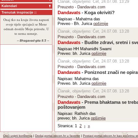
Članak, objavljeno: Čet, 24.07.08. 13:29
Kalendari
Preuzeto - Dandavats.com
Dandavats
- Koga okriviti?
Trenutak inspiracije ::
Napisao - Mahatma das
Onaj tko na kraju života napusti
Preveo - Bh. Jurica
opširnije
svoje tijelo sjećajući se Mene
odmah dostiže Moju prirodu. U
Članak, objavljeno: Čet, 24.07.08. 13:28
to nema sumnje.
Preuzeto - Dandavats.com
-- Bhagavad-gita 8.5 --
Dandavats
- Budite zdravi, sretni i sve
Napisao HH Mahanidhi Swami
Preveo: bh. Jurica
opširnije
Članak, objavljeno: Čet, 24.07.08. 13:28
Preuzeto - Dandavats.com
Dandavats
- Poniznost znači ne opira
Napisao: Mahatma das
Preveo. bh. Jurica
opširnije
Članak, objavljeno: Čet, 24.07.08. 13:28
Preuzeto - Dandavats.com
Dandavats
- Prema bhaktama se treba
poštovanjem
Napisao: Rathish das
preveo; bh. Jurica
opširnije
Stranica: 1
2
›
»
Opći uvjeti korištenja
|
Dodaj portal.iskcon.hr u favorite
|
Postavi portal.iskcon.hr kao početnu s