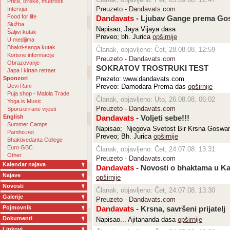
Priče, izreke, mudrosti
Preuzeto - Dandavats.com
Intervjui
Food for life
Dandavats
- Ljubav Gange prema Go
Služba
Napisao; Jaya Vijaya dasa
Šaljivi kutak
Preveo; bh. Jurica
opširnije
U medijima
Bhakti-sanga kutak
Članak, objavljeno: Čet, 28.08.08. 12:59
Korisne informacije
Preuzeto - Dandavats.com
Obrazovanje
SOKRATOV TROSTRUKI TEST
Japa i kirtan retraet
Sponzori
Prezeto: www.dandavats.com
Devi Rani
Preveo: Damodara Prema das
opširnije
Puja shop - Malola Trade
Članak, objavljeno: Uto, 26.08.08. 06:02
Yoga is Music
Preuzeto - Dandavats.com
Sponzorirane vijesti
English
Dandavats
- Voljeti sebe!!!
Summer Camps
Napisao; Njegova Svetost Bir Krsna Goswa
Pamho.net
Preveo; Bh. Jurica
opširnije
Bhaktivedanta College
Euro GBC
Članak, objavljeno: Čet, 24.07.08. 13:31
Other
Preuzeto - Dandavats.com
Kalendar najava
Dandavats
- Novosti o bhaktama u K
Najave
opširnije
Novosti
Članak, objavljeno: Čet, 24.07.08. 13:30
Galerije
Preuzeto - Dandavats.com
Pojmovnik
Dandavats
- Krsna, savršeni prijatelj
Dokumenti
Napisao... Ajitananda dasa
opširnije
Linkovi