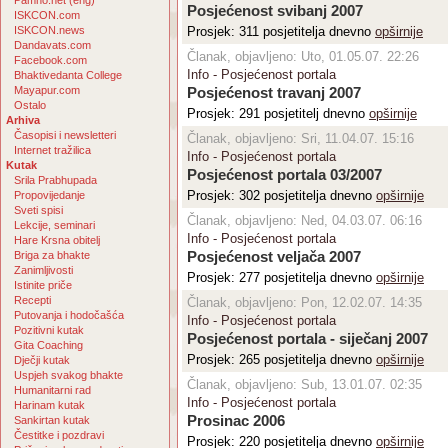
Pamho.net (eng)
Posjećenost svibanj 2007
ISKCON.com
ISKCON.news
Prosjek: 311 posjetitelja dnevno
opširnije
Dandavats.com
Članak, objavljeno: Uto, 01.05.07. 22:26
Facebook.com
Info - Posjećenost portala
Bhaktivedanta College
Mayapur.com
Posjećenost travanj 2007
Ostalo
Prosjek: 291 posjetitelj dnevno
opširnije
Arhiva
Časopisi i newsletteri
Članak, objavljeno: Sri, 11.04.07. 15:16
Internet tražilica
Info - Posjećenost portala
Kutak
Posjećenost portala 03/2007
Srila Prabhupada
Prosjek: 302 posjetitelja dnevno
opširnije
Propovijedanje
Sveti spisi
Članak, objavljeno: Ned, 04.03.07. 06:16
Lekcije, seminari
Info - Posjećenost portala
Hare Krsna obitelj
Briga za bhakte
Posjećenost veljača 2007
Zanimljivosti
Prosjek: 277 posjetitelja dnevno
opširnije
Istinite priče
Recepti
Članak, objavljeno: Pon, 12.02.07. 14:35
Putovanja i hodočašća
Info - Posjećenost portala
Pozitivni kutak
Posjećenost portala - siječanj 2007
Gita Coaching
Prosjek: 265 posjetitelja dnevno
opširnije
Dječji kutak
Uspjeh svakog bhakte
Članak, objavljeno: Sub, 13.01.07. 02:35
Humanitarni rad
Info - Posjećenost portala
Harinam kutak
Prosinac 2006
Sankirtan kutak
Čestitke i pozdravi
Prosjek: 220 posjetitelja dnevno
opširnije