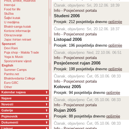
Priče, izreke, mudrosti
Intervjui
Članak, objavljeno: Sri, 20.12.06. 18:39
Food for life
Info - Posjećenost portala
Služba
Studeni 2006
Šaljivi kutak
Prosjek: 212 posjetitelja dnevno
opširnije
U medijima
Bhakti-sanga kutak
Članak, objavljeno: Sri, 20.12.06. 18:37
Korisne informacije
Info - Posjećenost portala
Obrazovanje
Listopad 2006
Japa i kirtan retraet
Sponzori
Prosjek: 196 posjetitelja dnevno
opširnije
Devi Rani
Članak, objavljeno: Ned, 22.10.06. 06:51
Puja shop - Malola Trade
Yoga is Music
Info - Posjećenost portala
Sponzorirane vijesti
Posjećenost rujan 2006
English
Prosjek: 198 posjetitelja dnevno
opširnije
Summer Camps
Pamho.net
Članak, objavljeno: Čet, 05.10.06. 08:33
Bhaktivedanta College
Info - Posjećenost portala
Euro GBC
Kolovoz 2005
Other
Kalendar najava
Prosjek: 94 posjetitelja dnevno
opširnije
Najave
Članak, objavljeno: Čet, 05.10.06. 08:33
Novosti
Info - Posjećenost portala
Rujan 2005
Galerije
Prosjek: 88 posjetitelja dnevno
opširnije
Pojmovnik
Dokumenti
Članak, objavljeno: Čet, 05.10.06. 08:33
Info - Posjećenost portala
Linkovi