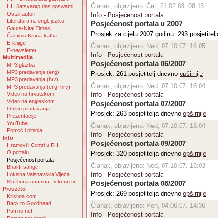
Članak, objavljeno: Čet, 21.02.08. 08:13
HH Satsvarup das goswami
Ostali autori
Info - Posjećenost portala
Literatura na engl. jeziku
Posjećenost portala u 2007
Gaura-Nitai Times
Prosjek za cijelu 2007 godinu: 293 posjetitel
Časopis Krsna-katha
E-knjige
Članak, objavljeno: Ned, 07.10.07. 16:05
E-newsletter
Info - Posjećenost portala
Multimedija
Posjećenost portala 06/2007
MP3 glazba
MP3 predavanja (eng)
Prosjek: 261 posjetitelj dnevno
opširnije
MP3 predavanja (hrv)
Članak, objavljeno: Ned, 07.10.07. 16:04
MP3 predavanja (eng+hrv)
Video na hrvatskom
Info - Posjećenost portala
Video na engleskom
Posjećenost portala 07/2007
Online predavanja
Prosjek: 263 posjetitelja dnevno
opširnije
Prezentacije
YouTube
Članak, objavljeno: Ned, 07.10.07. 16:04
Pomoć i pitanja...
Info - Posjećenost portala
Info
Posjećenost portala 09/2007
Hramovi i Centri u RH
O portalu
Prosjek: 320 posjetitelja dnevno
opširnije
Posjećenost portala
Članak, objavljeno: Ned, 07.10.07. 16:03
Bhakti-sange
Info - Posjećenost portala
Lokalna Vaisnavska Vijeća
Službena stranica - iskcon.hr
Posjećenost portala 08/2007
Preuzeto
Prosjek: 269 posjetitelja dnevno
opširnije
Krishna.com
Back to Goodhead
Članak, objavljeno: Pon, 04.06.07. 14:36
Pamho.net
Info - Posjećenost portala