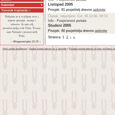
Listopad 2005
Kalendari
Prosjek: 81 posjetitelj dnevno
opširnije
Trenutak inspiracije ::
Članak, objavljeno: Čet, 05.10.06. 08:33
Nalazim se u svačijem srcu i
dajem sjećanje, znanje i
Info - Posjećenost portala
zaborav. Ja sam cilj
Studeni 2005
proučavatelja svih Veda. Tvorac
Prosjek: 80 posjetitelja dnevno
opširnije
sam Vedante i poznavatelj
Veda.
Stranica: 1
2
›
»
-- Bhagavad-gita 15.15 --
Opći uvjeti korištenja
|
Dodaj portal.iskcon.hr u favorite
|
Postavi portal.iskcon.hr kao početnu s