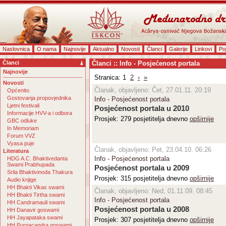
Naslovnica
O nama
Najnovije
Aktualno
Novosti
Članci
Galerije
Linkovi
Po
Članci
Članci :: Info - Posjećenost portala
Najnovije
Stranica: 1
2
›
»
Novosti
Članak, objavljeno: Čet, 27.01.11. 20:19
Općenito
Gostovanja propovjednika
Info - Posjećenost portala
Ljetni festivali
Posjećenost portala u 2010
Informacije HVV-a i odbora
Prosjek: 279 posjetitelja dnevno
opširnije
GBC odluke
In Memoriam
Forum VVZ
Vyasa puje
Članak, objavljeno: Pet, 23.04.10. 06:26
Literatura
Info - Posjećenost portala
HDG A.C. Bhaktivedanta
Swami Prabhupada
Posjećenost portala u 2009
Srila Bhaktivinoda Thakura
Prosjek: 315 posjetitelja dnevno
opširnije
Audio knjige
HH Bhakti Vikas swami
Članak, objavljeno: Ned, 01.11.09. 08:45
HH Bhakti Tirtha swami
Info - Posjećenost portala
HH Candramauli swami
Posjećenost portala u 2008
HH Danavir goswami
HH Jayapataka swami
Prosjek: 307 posjetitelja dnevno
opširnije
HH Purnacandra goswami