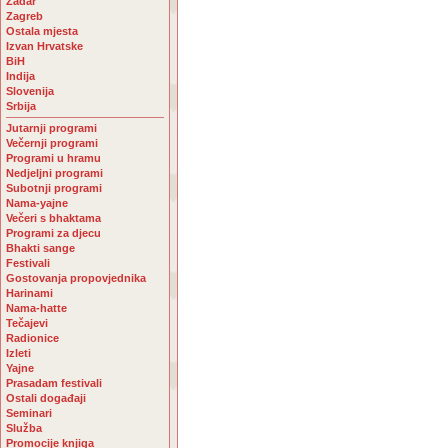
Zadar
Zagreb
Ostala mjesta
Izvan Hrvatske
BiH
Indija
Slovenija
Srbija
Jutarnji programi
Večernji programi
Programi u hramu
Nedjeljni programi
Subotnji programi
Nama-yajne
Večeri s bhaktama
Programi za djecu
Bhakti sange
Festivali
Gostovanja propovjednika
Harinami
Nama-hatte
Tečajevi
Radionice
Izleti
Yajne
Prasadam festivali
Ostali događaji
Seminari
Služba
Promocije knjiga