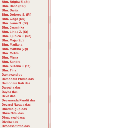
Bhn. Brigita E. (St)
Bhn. Dana (ISR)
Bhn. Darija
Bhn. Dolores S. (Ri)
Bhn. Goge (Du)
Bhn. Ivana N. (St)
Bhn. Jasminka
Bhn. Linda Ž. (St)
Bhn. Ljubica J. (Na)
Bhn. Maja (Zd)
Bhn. Marijana
Bhn. Martina (Zg)
Bhn. Melita
Bhn. Mirna
Bhn. Sandra
Bhn. Suzana J. (St)
Bhn. Tina
Damayanti dd
Damodara Prema das
Damodara Rati das
Darpaha das
Dayita das
Deva das
Devananda Pandit das
Devarsi Narada das
Dharma-gup das
Dhira Nitai das
Dinadayal dasa
Divaka das
Dvadasa tirtha das