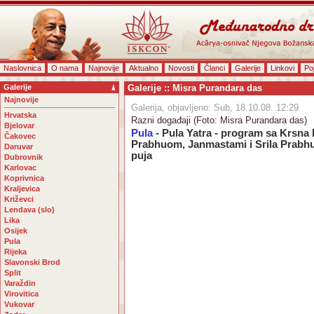
Naslovnica
O nama
Najnovije
Aktualno
Novosti
Članci
Galerije
Linkovi
Po
Galerije
Galerije :: Misra Purandara das
Najnovije
Galerija, objavljeno: Sub, 18.10.08. 12:29
Hrvatska
Razni događaji (Foto: Misra Purandara das)
Bjelovar
Pula
- Pula Yatra - program sa Krsna 
Čakovec
Prabhuom, Janmastami i Srila Prabh
Daruvar
puja
Dubrovnik
Karlovac
Koprivnica
Kraljevica
Križevci
Lendava (slo)
Lika
Osijek
Pula
Rijeka
Slavonski Brod
Split
Varaždin
Virovitica
Vukovar