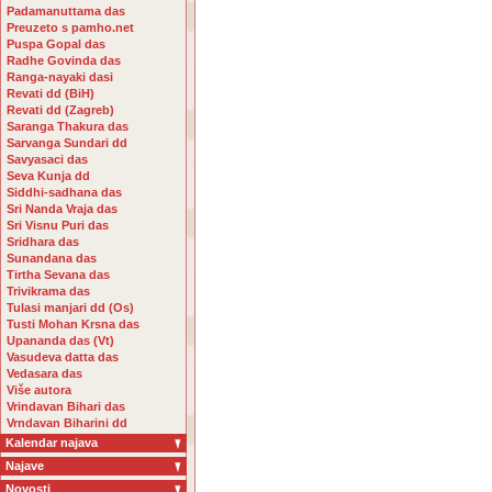
Padamanuttama das
Preuzeto s pamho.net
Puspa Gopal das
Radhe Govinda das
Ranga-nayaki dasi
Revati dd (BiH)
Revati dd (Zagreb)
Saranga Thakura das
Sarvanga Sundari dd
Savyasaci das
Seva Kunja dd
Siddhi-sadhana das
Sri Nanda Vraja das
Sri Visnu Puri das
Sridhara das
Sunandana das
Tirtha Sevana das
Trivikrama das
Tulasi manjari dd (Os)
Tusti Mohan Krsna das
Upananda das (Vt)
Vasudeva datta das
Vedasara das
Više autora
Vrindavan Bihari das
Vrndavan Biharini dd
Kalendar najava
Najave
Novosti