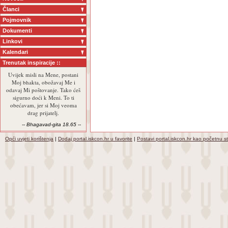
Članci
Pojmovnik
Dokumenti
Linkovi
Kalendari
Trenutak inspiracije ::
Uvijek misli na Mene, postani
Moj bhakta, obožavaj Me i
odavaj Mi poštovanje. Tako ćeš
sigurno doći k Meni. To ti
obećavam, jer si Moj veoma
drag prijatelj.
-- Bhagavad-gita 18.65 --
Opći uvjeti korištenja
|
Dodaj portal.iskcon.hr u favorite
|
Postavi portal.iskcon.hr kao početnu s