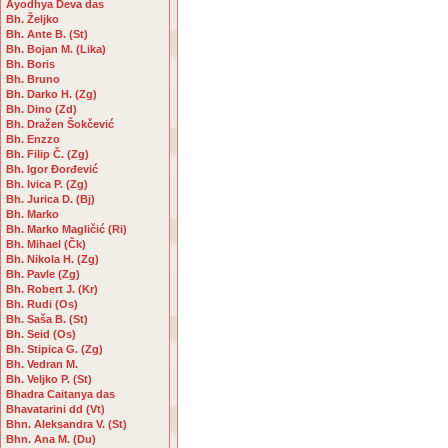
Ayodhya Deva das
Bh. Željko
Bh. Ante B. (St)
Bh. Bojan M. (Lika)
Bh. Boris
Bh. Bruno
Bh. Darko H. (Zg)
Bh. Dino (Zd)
Bh. Dražen Šokčević
Bh. Enzzo
Bh. Filip Č. (Zg)
Bh. Igor Đorđević
Bh. Ivica P. (Zg)
Bh. Jurica D. (Bj)
Bh. Marko
Bh. Marko Magličić (Ri)
Bh. Mihael (Čk)
Bh. Nikola H. (Zg)
Bh. Pavle (Zg)
Bh. Robert J. (Kr)
Bh. Rudi (Os)
Bh. Saša B. (St)
Bh. Seid (Os)
Bh. Stipica G. (Zg)
Bh. Vedran M.
Bh. Veljko P. (St)
Bhadra Caitanya das
Bhavatarini dd (Vt)
Bhn. Aleksandra V. (St)
Bhn. Ana M. (Du)