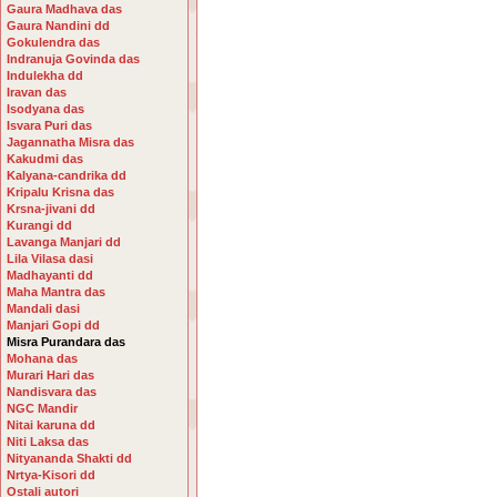
Gaura Madhava das
Gaura Nandini dd
Gokulendra das
Indranuja Govinda das
Indulekha dd
Iravan das
Isodyana das
Isvara Puri das
Jagannatha Misra das
Kakudmi das
Kalyana-candrika dd
Kripalu Krisna das
Krsna-jivani dd
Kurangi dd
Lavanga Manjari dd
Lila Vilasa dasi
Madhayanti dd
Maha Mantra das
Mandali dasi
Manjari Gopi dd
Misra Purandara das
Mohana das
Murari Hari das
Nandisvara das
NGC Mandir
Nitai karuna dd
Niti Laksa das
Nityananda Shakti dd
Nrtya-Kisori dd
Ostali autori