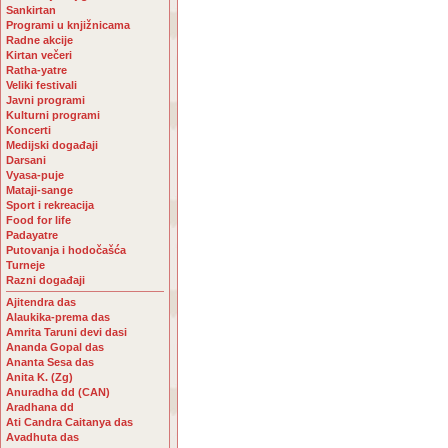
Sankirtan
Programi u knjižnicama
Radne akcije
Kirtan večeri
Ratha-yatre
Veliki festivali
Javni programi
Kulturni programi
Koncerti
Medijski događaji
Darsani
Vyasa-puje
Mataji-sange
Sport i rekreacija
Food for life
Padayatre
Putovanja i hodočašća
Turneje
Razni događaji
Ajitendra das
Alaukika-prema das
Amrita Taruni devi dasi
Ananda Gopal das
Ananta Sesa das
Anita K. (Zg)
Anuradha dd (CAN)
Aradhana dd
Ati Candra Caitanya das
Avadhuta das