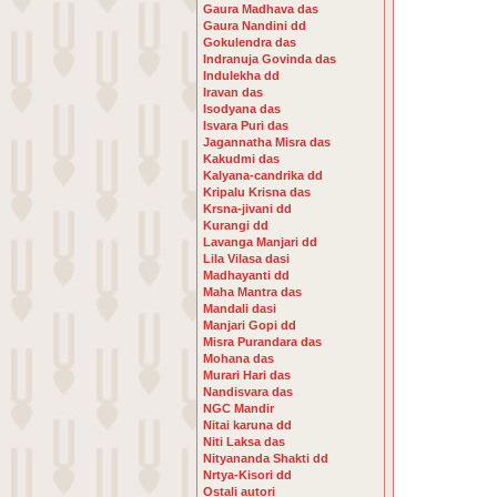
Gaura Madhava das
Gaura Nandini dd
Gokulendra das
Indranuja Govinda das
Indulekha dd
Iravan das
Isodyana das
Isvara Puri das
Jagannatha Misra das
Kakudmi das
Kalyana-candrika dd
Kripalu Krisna das
Krsna-jivani dd
Kurangi dd
Lavanga Manjari dd
Lila Vilasa dasi
Madhayanti dd
Maha Mantra das
Mandali dasi
Manjari Gopi dd
Misra Purandara das
Mohana das
Murari Hari das
Nandisvara das
NGC Mandir
Nitai karuna dd
Niti Laksa das
Nityananda Shakti dd
Nrtya-Kisori dd
Ostali autori