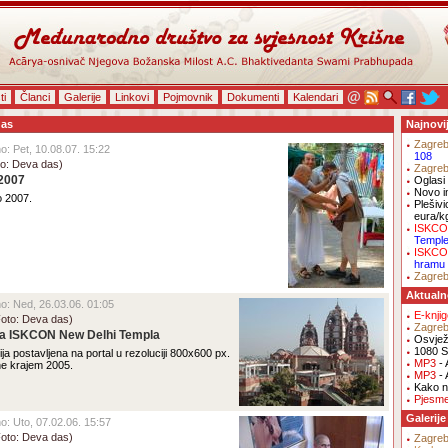
ti
Članci
Galerije
Linkovi
Pojmovnik
Dokumenti
Kalendari
das
Najnovi
Zagre
no: Pet, 10.08.07. 15:22
108
oto: Deva das)
Zagre
 2007
Oglasi 
Novo i
o 2007.
Plešivi
eura/k
ISKCO
Templ
ISKCO
hramu
Zagre
Aktualn
eno: Ned, 26.03.06. 01:05
E-knji
Foto: Deva das)
Zagre
ara ISKCON New Delhi Templa
Osvjež
1080 S
ija postavljena na portal u rezoluciji 800x600 px.
MP3
- 
ne krajem 2005.
MP3
- 
Kako na
Pjesm
Galerije
no: Uto, 07.02.06. 15:57
Foto: Deva das)
Zagre