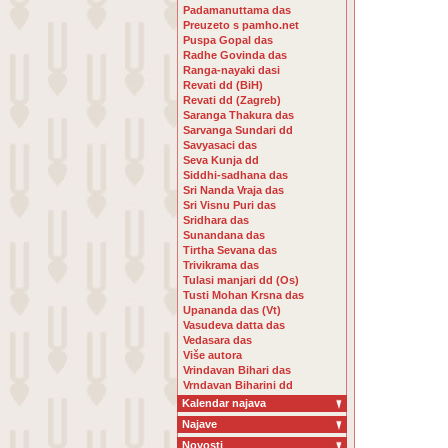
Padamanuttama das
Preuzeto s pamho.net
Puspa Gopal das
Radhe Govinda das
Ranga-nayaki dasi
Revati dd (BiH)
Revati dd (Zagreb)
Saranga Thakura das
Sarvanga Sundari dd
Savyasaci das
Seva Kunja dd
Siddhi-sadhana das
Sri Nanda Vraja das
Sri Visnu Puri das
Sridhara das
Sunandana das
Tirtha Sevana das
Trivikrama das
Tulasi manjari dd (Os)
Tusti Mohan Krsna das
Upananda das (Vt)
Vasudeva datta das
Vedasara das
Više autora
Vrindavan Bihari das
Vrndavan Biharini dd
Kalendar najava
Najave
Novosti