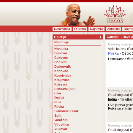
Naslovnica
O nama
Najnovije
Aktualno
Novos
Galerije
Galerije :: Deva 
Najnovije
Galerija, objavlje
Hrvatska
Veliki festival (F
Bjelovar
Rijeka
- Oštro
Čakovec
Ljetni kamp Oštr
Daruvar
Dubrovnik
Karlovac
Koprivnica
Kraljevica
Križevci
Lendava (slo)
Galerija, objavlj
Lika
Ostali događaji (
Osijek
Indija
- Tri olt
Pula
Ovo je prva galer
Rijeka
Fotke su snimlje
Slavonski Brod
Split
Varaždin
Virovitica
Galerija, objavlje
Vukovar
Ostali događaji (