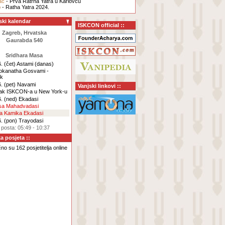
ac
- Prva Ratrha Yatra u Karlovcu
b
- Ratha Yatra 2024.
ski kalendar
ISKCON official ::
Zagreb, Hrvatska
Gaurabda 540
Sridhara Masa
. (čet)
Astami
(danas)
Lokanatha Gosvami -
ak
. (pet)
Navami
Vanjski linkovi ::
ak ISKCON-a u New York-u
. (ned)
Ekadasi
rsa Mahadvadasi
za Kamika Ekadasi
. (pon)
Trayodasi
 posta: 05:49 - 10:37
ka posjeta ::
no su 162 posjetitelja online