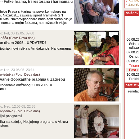
Karlov
e
- Fotke hrama, tri restorana i harinama u
Zagre
ednice Praga s Harinama povorkom skoro na
Vaišnav
ci. Nažalost... zavjesa ispred hramskih GN
i Nitai-Navadvipacandre kada sam slikao bila je
 nema na mojim fotkama, no možete ih vidjeti:
no: Pet, 30.12.05. 09:08
čašća (Foto: Deva das)
06.08.26
an dham 2005 - UPDATED!
Srila 
odlaz
otinjak novih slika s Vrndakunde, Nandagrama,
07.08.26
Osnut
09.08.26
Trisp
no: Uto, 23.08.05. 23:14
Post 
vjednika (Foto: Deva das)
10.08.26
Prekid
vanje Gopikanthe prabhua u Zagrebu
 predavanja održanog 21.08.2005. u
Statisti
amu.
Trenutač
eno: Ned, 12.06.05. 22:35
vjednika (Foto: Deva das)
ljni programi
slika sa zadnjeg Nedjeljnog programa s Akrura
stom.