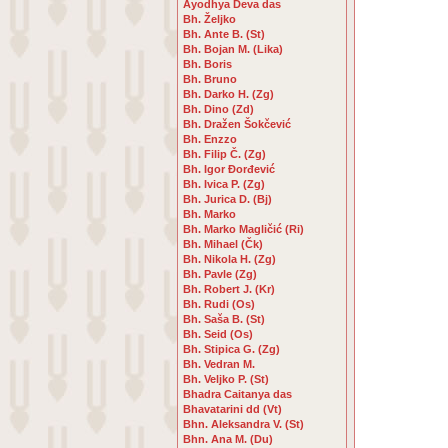
Ayodhya Deva das
Bh. Željko
Bh. Ante B. (St)
Bh. Bojan M. (Lika)
Bh. Boris
Bh. Bruno
Bh. Darko H. (Zg)
Bh. Dino (Zd)
Bh. Dražen Šokčević
Bh. Enzzo
Bh. Filip Č. (Zg)
Bh. Igor Đorđević
Bh. Ivica P. (Zg)
Bh. Jurica D. (Bj)
Bh. Marko
Bh. Marko Magličić (Ri)
Bh. Mihael (Čk)
Bh. Nikola H. (Zg)
Bh. Pavle (Zg)
Bh. Robert J. (Kr)
Bh. Rudi (Os)
Bh. Saša B. (St)
Bh. Seid (Os)
Bh. Stipica G. (Zg)
Bh. Vedran M.
Bh. Veljko P. (St)
Bhadra Caitanya das
Bhavatarini dd (Vt)
Bhn. Aleksandra V. (St)
Bhn. Ana M. (Du)