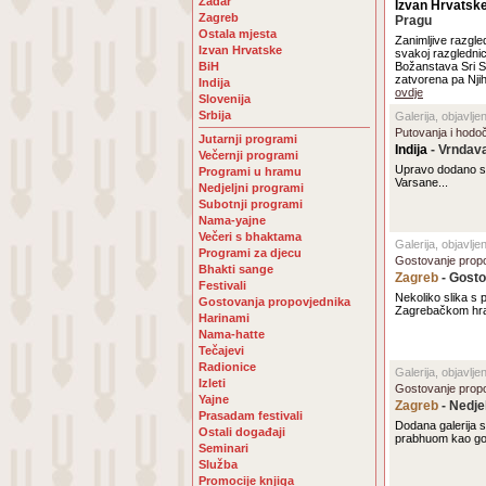
Zadar
Izvan Hrvatsk
Zagreb
Pragu
Ostala mjesta
Zanimljive razgl
Izvan Hrvatske
svakoj razgledni
BiH
Božanstava Sri Sr
zatvorena pa Njih
Indija
ovdje
Slovenija
Srbija
Galerija, objavlje
Putovanja i hodo
Jutarnji programi
Indija
- Vrndav
Večernji programi
Upravo dodano st
Programi u hramu
Varsane...
Nedjeljni programi
Subotnji programi
Nama-yajne
Večeri s bhaktama
Galerija, objavlje
Programi za djecu
Gostovanje propo
Bhakti sange
Zagreb
- Gosto
Festivali
Nekoliko slika s
Gostovanja propovjednika
Zagrebačkom hr
Harinami
Nama-hatte
Tečajevi
Radionice
Galerija, objavlj
Izleti
Gostovanje propo
Yajne
Zagreb
- Nedje
Prasadam festivali
Dodana galerija 
Ostali događaji
prabhuom kao go
Seminari
Služba
Promocije knjiga