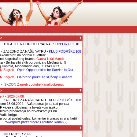
je
b
- TOGETHER FOR OUR YATRA -
SUPPORT CLUB
b
- ZAJEDNO ZA NAŠU YATRU -
KLUB PODRŠKE 108
i komentari na portalu su offline
me zagrebačkog hrama:
Gaura-Nitāi Mandir
ca
- Berba sibirskih borovnica u Međimurju, 5
g.Kontakt, Mahananda das, 0913490733
N Zagreb
- Open Opportunities for Service in Our
e
N Zagreb
- Otvorene prilike za služenje u našem
b
-
ISKCON Zagreb youtube kanal pokrenut
o
ge 7 - 2026.07.08
b
- ZAJEDNO ZA NAŠU YATRU -
KLUB PODRŠKE 108
eno 13.06.2024. - Vaše donacije za rad portala
P videa s titlovima na hrvatskom jeziku!
Arhiva predavanja na hrvatskom jeziku
Audio knjige
 portal poslati oglas, komentar ili glasovati u anketi?
e
-
Powerpoint prezentacije i Youtube kanal
(2)
b
- INTERLIBER 2025