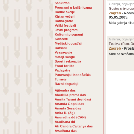
Sankirtan
Galerija, objavlj
Programi u knjižnicama
Gostovanje propo
Radne akcije
Zagreb
- Rohin
Kirtan večeri
05.05.2005.
Ratha-yatre
Mala galerija sli
Veliki festivali
Javni programi
Kulturni programi
Koncerti
Galerija, objavlj
Medijski događaji
Festival (Foto: 
Darsani
Zagreb
- Prosl
Vyasa-puje
Slike sa svečanos
Mataji-sange
Sport i rekreacija
Food for life
Padayatre
Putovanja i hodočašća
Turneje
Razni događaji
Ajitendra das
Alaukika-prema das
Amrita Taruni devi dasi
Ananda Gopal das
Ananta Sesa das
Anita K. (Zg)
Anuradha dd (CAN)
Aradhana dd
Ati Candra Caitanya das
Avadhuta das