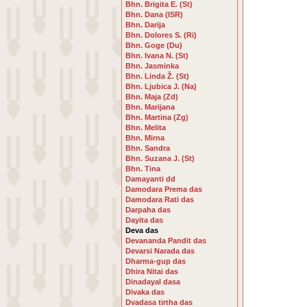
Bhn. Brigita E. (St)
Bhn. Dana (ISR)
Bhn. Darija
Bhn. Dolores S. (Ri)
Bhn. Goge (Du)
Bhn. Ivana N. (St)
Bhn. Jasminka
Bhn. Linda Ž. (St)
Bhn. Ljubica J. (Na)
Bhn. Maja (Zd)
Bhn. Marijana
Bhn. Martina (Zg)
Bhn. Melita
Bhn. Mirna
Bhn. Sandra
Bhn. Suzana J. (St)
Bhn. Tina
Damayanti dd
Damodara Prema das
Damodara Rati das
Darpaha das
Dayita das
Deva das
Devananda Pandit das
Devarsi Narada das
Dharma-gup das
Dhira Nitai das
Dinadayal dasa
Divaka das
Dvadasa tirtha das