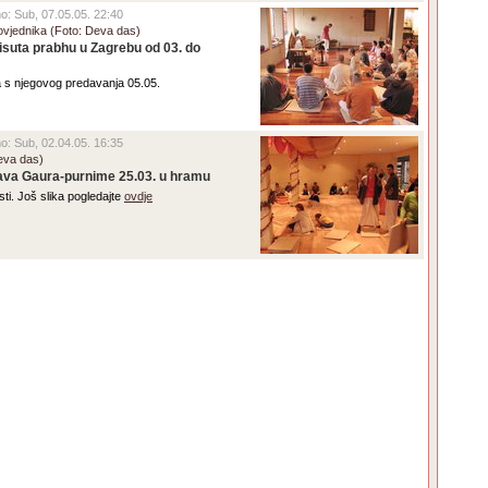
eno: Sub, 07.05.05. 22:40
vjednika (Foto: Deva das)
isuta prabhu u Zagrebu od 03. do
ka s njegovog predavanja 05.05.
eno: Sub, 02.04.05. 16:35
Deva das)
ava Gaura-purnime 25.03. u hramu
ti. Još slika pogledajte
ovdje