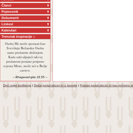
Članci
Pojmovnik
Dokumenti
Linkovi
Kalendari
Trenutak inspiracije ::
Osoba Me može spoznati kao
Svevišnju Božansku Osobu
samo predanim služenjem.
Kada zahvaljujući takvoj
predanosti postane potpuno
svjesna Mene, može ući u Božje
carstvo.
-- Bhagavad-gita 18.55 --
Opći uvjeti korištenja
|
Dodaj portal.iskcon.hr u favorite
|
Postavi portal.iskcon.hr kao početnu s