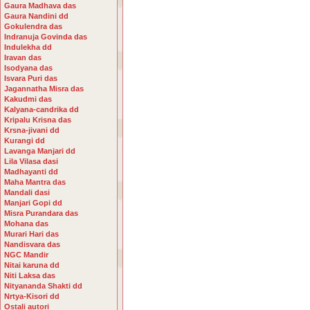
Gaura Madhava das
Gaura Nandini dd
Gokulendra das
Indranuja Govinda das
Indulekha dd
Iravan das
Isodyana das
Isvara Puri das
Jagannatha Misra das
Kakudmi das
Kalyana-candrika dd
Kripalu Krisna das
Krsna-jivani dd
Kurangi dd
Lavanga Manjari dd
Lila Vilasa dasi
Madhayanti dd
Maha Mantra das
Mandali dasi
Manjari Gopi dd
Misra Purandara das
Mohana das
Murari Hari das
Nandisvara das
NGC Mandir
Nitai karuna dd
Niti Laksa das
Nityananda Shakti dd
Nrtya-Kisori dd
Ostali autori