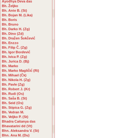
Ayodhya Deva das
Bh. Željko
Bh. Ante B. (St)
Bh. Bojan M. (Lika)
Bh. Boris
Bh. Bruno
Bh. Darko H. (Zg)
Bh. Dino (Zd)
Bh. Dražen Šokčević
Bh. Enzzo
Bh. Filip Č. (Zg)
Bh. Igor Đorđević
Bh. Ivica P. (Zg)
Bh. Jurica D. (Bj)
Bh. Marko
Bh. Marko Magličić (Ri)
Bh. Mihael (Čk)
Bh. Nikola H. (Zg)
Bh. Pavle (Zg)
Bh. Robert J. (Kr)
Bh. Rudi (Os)
Bh. Saša B. (St)
Bh. Seid (Os)
Bh. Stipica G. (Zg)
Bh. Vedran M.
Bh. Veljko P. (St)
Bhadra Caitanya das
Bhavatarini dd (Vt)
Bhn. Aleksandra V. (St)
Bhn. Ana M. (Du)