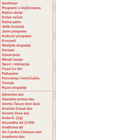
Sankirtan
Programi u knjižnicama
Radne akcije
Kirtan večeri
Ratha-yatre
Veliki festivali
Javni programi
Kulturni programi
Koncerti
Medijski događaji
Darsani
Vyasa-puje
Mataji-sange
Sport i rekreacija
Food for life
Padayatre
Putovanja i hodočašća
Turneje
Razni događaji
Ajitendra das
Alaukika-prema das
Amrita Taruni devi dasi
Ananda Gopal das
Ananta Sesa das
Anita K. (Zg)
Anuradha dd (CAN)
Aradhana dd
Ati Candra Caitanya das
Avadhuta das