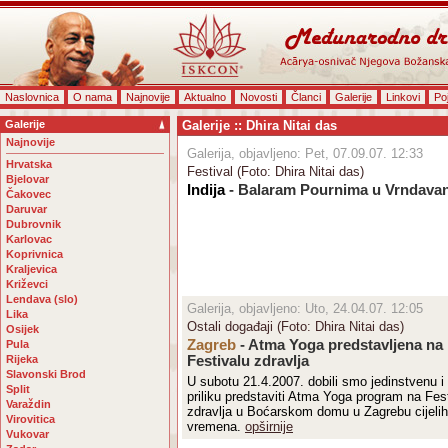
Naslovnica
O nama
Najnovije
Aktualno
Novosti
Članci
Galerije
Linkovi
Po
Galerije
Galerije :: Dhira Nitai das
Najnovije
Galerija, objavljeno: Pet, 07.09.07. 12:33
Hrvatska
Festival (Foto: Dhira Nitai das)
Bjelovar
Indija
- Balaram Pournima u Vrndava
Čakovec
Daruvar
Dubrovnik
Karlovac
Koprivnica
Kraljevica
Križevci
Lendava (slo)
Galerija, objavljeno: Uto, 24.04.07. 12:05
Lika
Ostali događaji (Foto: Dhira Nitai das)
Osijek
Zagreb
- Atma Yoga predstavljena na
Pula
Rijeka
Festivalu zdravlja
Slavonski Brod
U subotu 21.4.2007. dobili smo jedinstvenu i
Split
priliku predstaviti Atma Yoga program na Fes
Varaždin
zdravlja u Boćarskom domu u Zagrebu cijelih
Virovitica
vremena.
opširnije
Vukovar