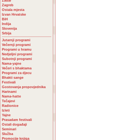
Zadar
Zagreb
Ostala mjesta
Izvan Hrvatske
BiH
Indija
Slovenija
Srbija
Jutarnji programi
Večernji programi
Programi u hramu
Nedjeljni programi
Subotnji programi
Nama-yajne
Večeri s bhaktama
Programi za djecu
Bhakti sange
Festivali
Gostovanja propovjednika
Harinami
Nama-hatte
Tečajevi
Radionice
Izleti
Yajne
Prasadam festivali
Ostali događaji
Seminari
Služba
Promocije knjiga