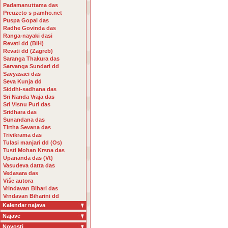
Padamanuttama das
Preuzeto s pamho.net
Puspa Gopal das
Radhe Govinda das
Ranga-nayaki dasi
Revati dd (BiH)
Revati dd (Zagreb)
Saranga Thakura das
Sarvanga Sundari dd
Savyasaci das
Seva Kunja dd
Siddhi-sadhana das
Sri Nanda Vraja das
Sri Visnu Puri das
Sridhara das
Sunandana das
Tirtha Sevana das
Trivikrama das
Tulasi manjari dd (Os)
Tusti Mohan Krsna das
Upananda das (Vt)
Vasudeva datta das
Vedasara das
Više autora
Vrindavan Bihari das
Vrndavan Biharini dd
Kalendar najava
Najave
Novosti