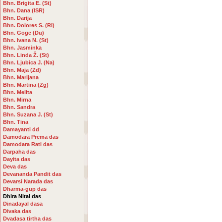
Bhn. Brigita E. (St)
Bhn. Dana (ISR)
Bhn. Darija
Bhn. Dolores S. (Ri)
Bhn. Goge (Du)
Bhn. Ivana N. (St)
Bhn. Jasminka
Bhn. Linda Ž. (St)
Bhn. Ljubica J. (Na)
Bhn. Maja (Zd)
Bhn. Marijana
Bhn. Martina (Zg)
Bhn. Melita
Bhn. Mirna
Bhn. Sandra
Bhn. Suzana J. (St)
Bhn. Tina
Damayanti dd
Damodara Prema das
Damodara Rati das
Darpaha das
Dayita das
Deva das
Devananda Pandit das
Devarsi Narada das
Dharma-gup das
Dhira Nitai das
Dinadayal dasa
Divaka das
Dvadasa tirtha das