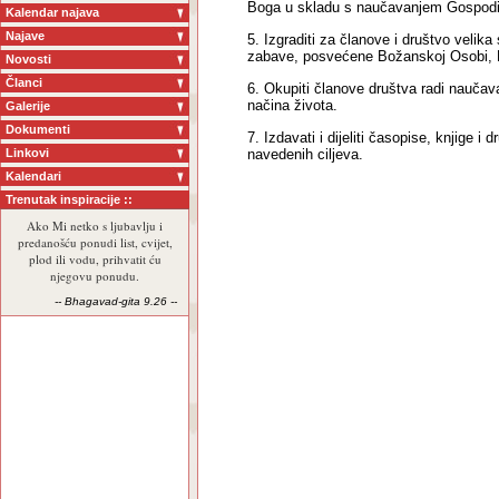
Boga u skladu s naučavanjem Gospod
Kalendar najava
Najave
5. Izgraditi za članove i društvo velik
zabave, posvećene Božanskoj Osobi, 
Novosti
Članci
6. Okupiti članove društva radi naučava
načina života.
Galerije
Dokumenti
7. Izdavati i dijeliti časopise, knjige i 
Linkovi
navedenih ciljeva.
Kalendari
Trenutak inspiracije ::
Ako Mi netko s ljubavlju i
predanošću ponudi list, cvijet,
plod ili vodu, prihvatit ću
njegovu ponudu.
-- Bhagavad-gita 9.26 --