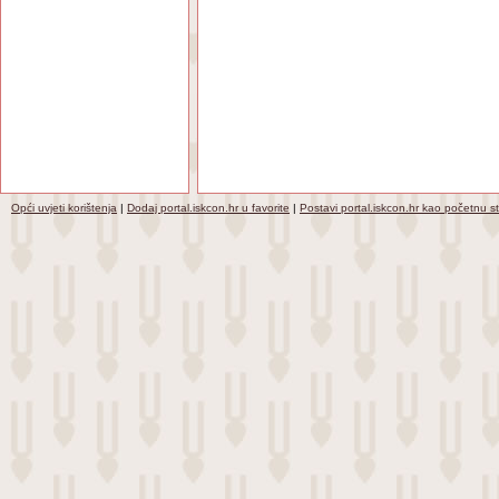
Opći uvjeti korištenja
|
Dodaj portal.iskcon.hr u favorite
|
Postavi portal.iskcon.hr kao početnu s