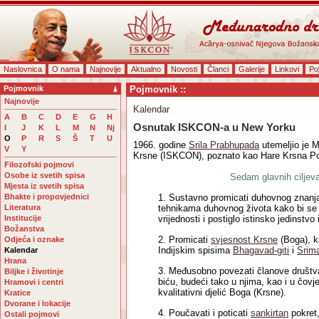
Naslovnica
O nama
Najnovije
Aktualno
Novosti
Članci
Galerije
Linkovi
Po
Pojmovnik
Pojmovnik ::
Najnovije
Kalendar
A
B
C
D
E
G
H
Osnutak ISKCON-a u New Yorku
I
J
K
L
M
N
Nj
O
P
R
S
Š
T
U
1966. godine
Srila Prabhupada
utemeljio je 
V
Y
Krsne (ISKCON), poznato kao Hare Krsna Po
Filozofski pojmovi
Osobe iz svetih spisa
Sedam glavnih cilje
Mjesta iz svetih spisa
Bhakte i propovjednici
1. Sustavno promicati duhovnog znanja 
Literatura
tehnikama duhovnog života kako bi se 
Institucije
vrijednosti i postiglo istinsko jedinstvo 
Božanstva
2. Promicati
svjesnost Krsne
(Boga), k
Odjeća i oznake
Indijskim spisima
Bhagavad-giti
i
Srim
Kalendar
Hrana
3. Međusobno povezati članove društva i
Biljke i životinje
biću, budeći tako u njima, kao i u čov
Hramovi i centri
kvalitativni djelić Boga (Krsne).
Kratice
Dvorane i lokacije
4. Poučavati i poticati
sankirtan
pokret
Ostali pojmovi