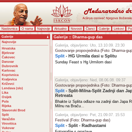
Naslovnica
O nama
Najnovije
Aktualno
Novosti
Članci
Galerije
Linkovi
Po
Galerije
Galerije :: Dharma-gup das
Najnovije
Galerija, objavljeno: Uto, 13.10.09. 23:30
Hrvatska
Gostovanje propovjednika (Foto: Dharma-gup
Bjelovar
Split
- HG Urmila dasi u Splitu
Čakovec
Daruvar
Sunday Feast s Hg Urmilom dasi
Dubrovnik
Karlovac
Koprivnica
Kraljevica
Galerija, objavljeno: Ned, 08.06.08. 09:37
Križevci
Gostovanje propovjednika (Foto: Dharma-gup
Lendava (slo)
Split
- Split-Milna-Split Zadnji dan Ja
Lika
Retreata
Osijek
Bhakte iz Splita odlaze na zadnji dan Japa R
Pula
Milnu na Braču...
Rijeka
Slavonski Brod
Galerija, objavljeno: Pet, 21.09.07. 15:53
Split
Varaždin
Festival (Foto: Dharma-gup das)
Virovitica
Split
- Split - Radhastami
Vukovar
Fotografije s proslave...