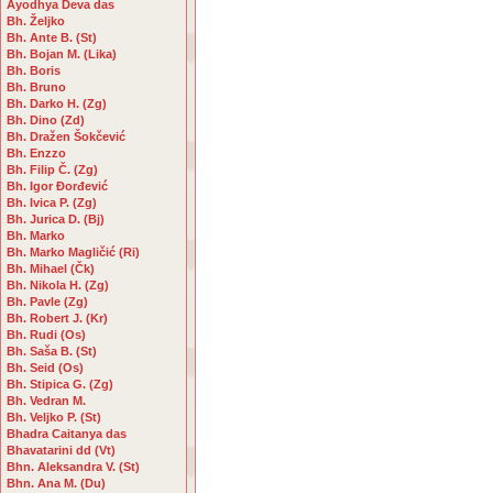
Ayodhya Deva das
Bh. Željko
Bh. Ante B. (St)
Bh. Bojan M. (Lika)
Bh. Boris
Bh. Bruno
Bh. Darko H. (Zg)
Bh. Dino (Zd)
Bh. Dražen Šokčević
Bh. Enzzo
Bh. Filip Č. (Zg)
Bh. Igor Đorđević
Bh. Ivica P. (Zg)
Bh. Jurica D. (Bj)
Bh. Marko
Bh. Marko Magličić (Ri)
Bh. Mihael (Čk)
Bh. Nikola H. (Zg)
Bh. Pavle (Zg)
Bh. Robert J. (Kr)
Bh. Rudi (Os)
Bh. Saša B. (St)
Bh. Seid (Os)
Bh. Stipica G. (Zg)
Bh. Vedran M.
Bh. Veljko P. (St)
Bhadra Caitanya das
Bhavatarini dd (Vt)
Bhn. Aleksandra V. (St)
Bhn. Ana M. (Du)