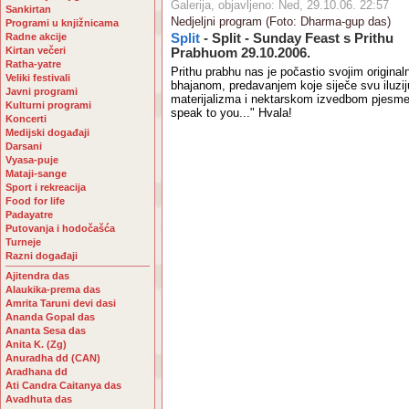
Galerija, objavljeno: Ned, 29.10.06. 22:57
Sankirtan
Nedjeljni program (Foto: Dharma-gup das)
Programi u knjižnicama
Radne akcije
Split
- Split - Sunday Feast s Prithu
Kirtan večeri
Prabhuom 29.10.2006.
Ratha-yatre
Prithu prabhu nas je počastio svojim original
Veliki festivali
bhajanom, predavanjem koje siječe svu iluzij
Javni programi
materijalizma i nektarskom izvedbom pjesme
Kulturni programi
speak to you..." Hvala!
Koncerti
Medijski događaji
Darsani
Vyasa-puje
Mataji-sange
Sport i rekreacija
Food for life
Padayatre
Putovanja i hodočašća
Turneje
Razni događaji
Ajitendra das
Alaukika-prema das
Amrita Taruni devi dasi
Ananda Gopal das
Ananta Sesa das
Anita K. (Zg)
Anuradha dd (CAN)
Aradhana dd
Ati Candra Caitanya das
Avadhuta das