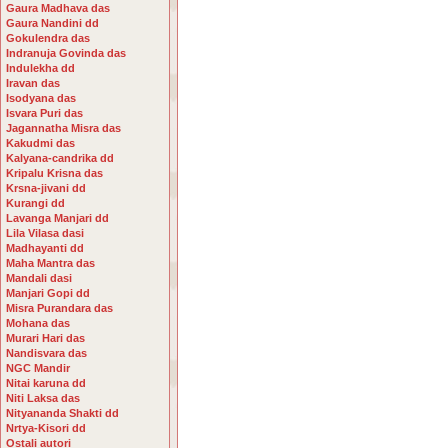
Gaura Madhava das
Gaura Nandini dd
Gokulendra das
Indranuja Govinda das
Indulekha dd
Iravan das
Isodyana das
Isvara Puri das
Jagannatha Misra das
Kakudmi das
Kalyana-candrika dd
Kripalu Krisna das
Krsna-jivani dd
Kurangi dd
Lavanga Manjari dd
Lila Vilasa dasi
Madhayanti dd
Maha Mantra das
Mandali dasi
Manjari Gopi dd
Misra Purandara das
Mohana das
Murari Hari das
Nandisvara das
NGC Mandir
Nitai karuna dd
Niti Laksa das
Nityananda Shakti dd
Nrtya-Kisori dd
Ostali autori