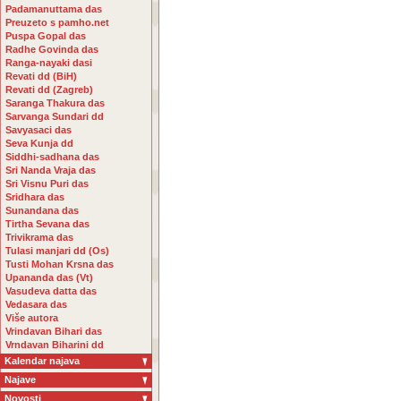
Padamanuttama das
Preuzeto s pamho.net
Puspa Gopal das
Radhe Govinda das
Ranga-nayaki dasi
Revati dd (BiH)
Revati dd (Zagreb)
Saranga Thakura das
Sarvanga Sundari dd
Savyasaci das
Seva Kunja dd
Siddhi-sadhana das
Sri Nanda Vraja das
Sri Visnu Puri das
Sridhara das
Sunandana das
Tirtha Sevana das
Trivikrama das
Tulasi manjari dd (Os)
Tusti Mohan Krsna das
Upananda das (Vt)
Vasudeva datta das
Vedasara das
Više autora
Vrindavan Bihari das
Vrndavan Biharini dd
Kalendar najava
Najave
Novosti