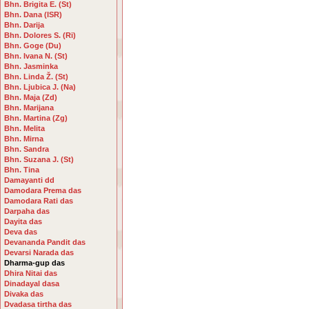
Bhn. Brigita E. (St)
Bhn. Dana (ISR)
Bhn. Darija
Bhn. Dolores S. (Ri)
Bhn. Goge (Du)
Bhn. Ivana N. (St)
Bhn. Jasminka
Bhn. Linda Ž. (St)
Bhn. Ljubica J. (Na)
Bhn. Maja (Zd)
Bhn. Marijana
Bhn. Martina (Zg)
Bhn. Melita
Bhn. Mirna
Bhn. Sandra
Bhn. Suzana J. (St)
Bhn. Tina
Damayanti dd
Damodara Prema das
Damodara Rati das
Darpaha das
Dayita das
Deva das
Devananda Pandit das
Devarsi Narada das
Dharma-gup das
Dhira Nitai das
Dinadayal dasa
Divaka das
Dvadasa tirtha das