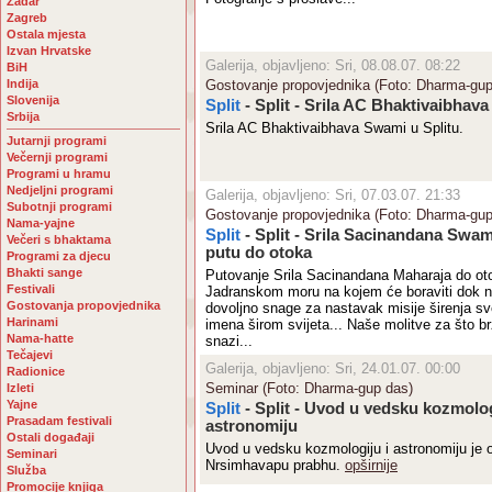
Zadar
Zagreb
Ostala mjesta
Izvan Hrvatske
Galerija, objavljeno: Sri, 08.08.07. 08:22
BiH
Indija
Gostovanje propovjednika (Foto: Dharma-gup
Slovenija
Split
- Split - Srila AC Bhaktivaibhav
Srbija
Srila AC Bhaktivaibhava Swami u Splitu.
Jutarnji programi
Večernji programi
Programi u hramu
Nedjeljni programi
Galerija, objavljeno: Sri, 07.03.07. 21:33
Subotnji programi
Gostovanje propovjednika (Foto: Dharma-gup
Nama-yajne
Split
- Split - Srila Sacinandana Swam
Večeri s bhaktama
putu do otoka
Programi za djecu
Bhakti sange
Putovanje Srila Sacinandana Maharaja do ot
Festivali
Jadranskom moru na kojem će boraviti dok n
Gostovanja propovjednika
dovoljno snage za nastavak misije širenja s
Harinami
imena širom svijeta... Naše molitve za što br
Nama-hatte
snazi...
Tečajevi
Galerija, objavljeno: Sri, 24.01.07. 00:00
Radionice
Seminar (Foto: Dharma-gup das)
Izleti
Yajne
Split
- Split - Uvod u vedsku kozmolog
Prasadam festivali
astronomiju
Ostali događaji
Uvod u vedsku kozmologiju i astronomiju je 
Seminari
Nrsimhavapu prabhu.
opširnije
Služba
Promocije knjiga