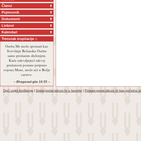
Članci
Pojmovnik
Dokumenti
Linkovi
Kalendari
Trenutak inspiracije ::
Osoba Me može spoznati kao
Svevišnju Božansku Osobu
samo predanim služenjem.
Kada zahvaljujući takvoj
predanosti postane potpuno
svjesna Mene, može ući u Božje
carstvo.
-- Bhagavad-gita 18.55 --
Opći uvjeti korištenja
|
Dodaj portal.iskcon.hr u favorite
|
Postavi portal.iskcon.hr kao početnu s