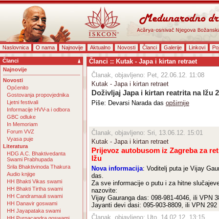
Naslovnica
O nama
Najnovije
Aktualno
Novosti
Članci
Galerije
Linkovi
Po
Članci
Članci :: Kutak - Japa i kirtan retraet
Najnovije
Članak, objavljeno: Pet, 22.06.12. 11:08
Novosti
Kutak - Japa i kirtan retraet
Općenito
Doživljaj Japa i kirtan reatrita na Ižu 
Gostovanja propovjednika
Ljetni festivali
Piše: Devarsi Narada das
opširnije
Informacije HVV-a i odbora
GBC odluke
In Memoriam
Forum VVZ
Članak, objavljeno: Sri, 13.06.12. 15:01
Vyasa puje
Kutak - Japa i kirtan retraet
Literatura
Prijevoz autobusom iz Zagreba za ret
HDG A.C. Bhaktivedanta
Ižu
Swami Prabhupada
Srila Bhaktivinoda Thakura
Nova informacija
: Voditelj puta je Vijay Ga
Audio knjige
das.
HH Bhakti Vikas swami
Za sve informacije o putu i za hitne slučajev
HH Bhakti Tirtha swami
nazovite:
HH Candramauli swami
Vijay Gauranga das: 098-981-4046, ili VPN 3
HH Danavir goswami
Jayanti devi dasi: 095-903-8809, ili VPN 292
HH Jayapataka swami
Članak, objavljeno: Uto, 14.02.12. 13:15
HH Purnacandra goswami