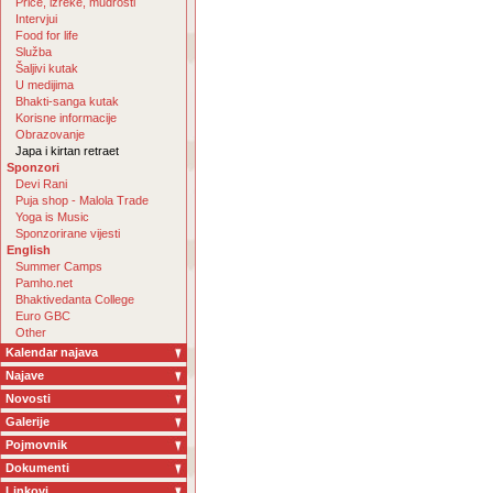
Priče, izreke, mudrosti
Intervjui
Food for life
Služba
Šaljivi kutak
U medijima
Bhakti-sanga kutak
Korisne informacije
Obrazovanje
Japa i kirtan retraet
Sponzori
Devi Rani
Puja shop - Malola Trade
Yoga is Music
Sponzorirane vijesti
English
Summer Camps
Pamho.net
Bhaktivedanta College
Euro GBC
Other
Kalendar najava
Najave
Novosti
Galerije
Pojmovnik
Dokumenti
Linkovi