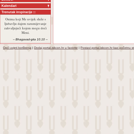
Kalendari
Trenutak inspiracije ::
Onima koji Me uvijek služe s
ljubavlju dajem razumijevanje
zahvaljujući kojem mogu doći
Meni.
-- Bhagavad-gita 10.10 --
Opći uvjeti korištenja
|
Dodaj portal.iskcon.hr u favorite
|
Postavi portal.iskcon.hr kao početnu s