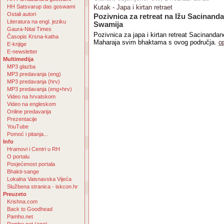
HH Satsvarup das goswami
Kutak - Japa i kirtan retraet
Ostali autori
Pozivnica za retreat na Ižu Sacinand
Literatura na engl. jeziku
Swamija
Gaura-Nitai Times
Pozivnica za japa i kirtan retreat Sacinandan
Časopis Krsna-katha
Maharaja svim bhaktama s ovog područja.
op
E-knjige
E-newsletter
Multimedija
MP3 glazba
MP3 predavanja (eng)
MP3 predavanja (hrv)
MP3 predavanja (eng+hrv)
Video na hrvatskom
Video na engleskom
Online predavanja
Prezentacije
YouTube
Pomoć i pitanja...
Info
Hramovi i Centri u RH
O portalu
Posjećenost portala
Bhakti-sange
Lokalna Vaisnavska Vijeća
Službena stranica - iskcon.hr
Preuzeto
Krishna.com
Back to Goodhead
Pamho.net