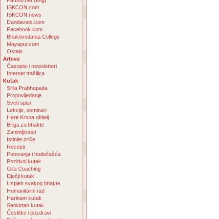
Pamho.net (eng)
ISKCON.com
ISKCON.news
Dandavats.com
Facebook.com
Bhaktivedanta College
Mayapur.com
Ostalo
Arhiva
Časopisi i newsletteri
Internet tražilica
Kutak
Srila Prabhupada
Propovijedanje
Sveti spisi
Lekcije, seminari
Hare Krsna obitelj
Briga za bhakte
Zanimljivosti
Istinite priče
Recepti
Putovanja i hodočašća
Pozitivni kutak
Gita Coaching
Dječji kutak
Uspjeh svakog bhakte
Humanitarni rad
Harinam kutak
Sankirtan kutak
Čestitke i pozdravi