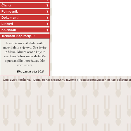
Članci
Pojmovnik
Dokumenti
Linkovi
Kalendari
Trenutak inspiracije ::
Ja sam izvor svih duhovnih i
materijalnih svjetova. Sve izvire
iz Mene. Mudre osobe koje to
savršeno dobro znaju služe Me
s predanošću i obožavaju Me
svim srcem.
-- Bhagavad-gita 10.8 --
Opći uvjeti korištenja
|
Dodaj portal.iskcon.hr u favorite
|
Postavi portal.iskcon.hr kao početnu s