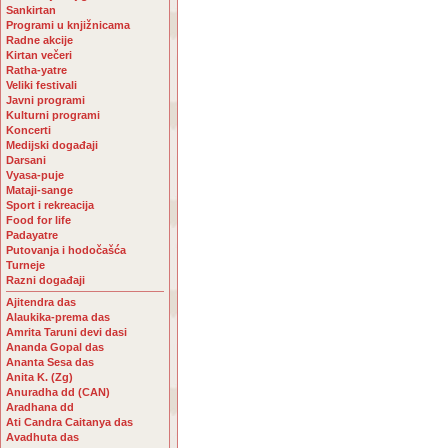
Sankirtan
Programi u knjižnicama
Radne akcije
Kirtan večeri
Ratha-yatre
Veliki festivali
Javni programi
Kulturni programi
Koncerti
Medijski događaji
Darsani
Vyasa-puje
Mataji-sange
Sport i rekreacija
Food for life
Padayatre
Putovanja i hodočašća
Turneje
Razni događaji
Ajitendra das
Alaukika-prema das
Amrita Taruni devi dasi
Ananda Gopal das
Ananta Sesa das
Anita K. (Zg)
Anuradha dd (CAN)
Aradhana dd
Ati Candra Caitanya das
Avadhuta das