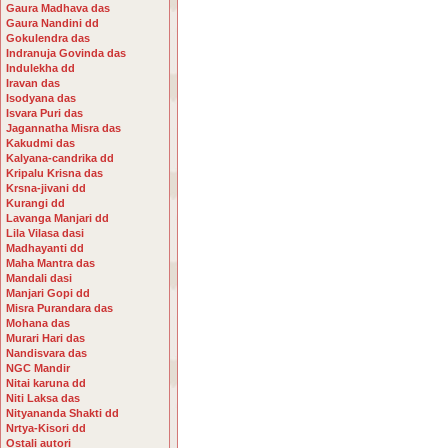
Gaura Madhava das
Gaura Nandini dd
Gokulendra das
Indranuja Govinda das
Indulekha dd
Iravan das
Isodyana das
Isvara Puri das
Jagannatha Misra das
Kakudmi das
Kalyana-candrika dd
Kripalu Krisna das
Krsna-jivani dd
Kurangi dd
Lavanga Manjari dd
Lila Vilasa dasi
Madhayanti dd
Maha Mantra das
Mandali dasi
Manjari Gopi dd
Misra Purandara das
Mohana das
Murari Hari das
Nandisvara das
NGC Mandir
Nitai karuna dd
Niti Laksa das
Nityananda Shakti dd
Nrtya-Kisori dd
Ostali autori