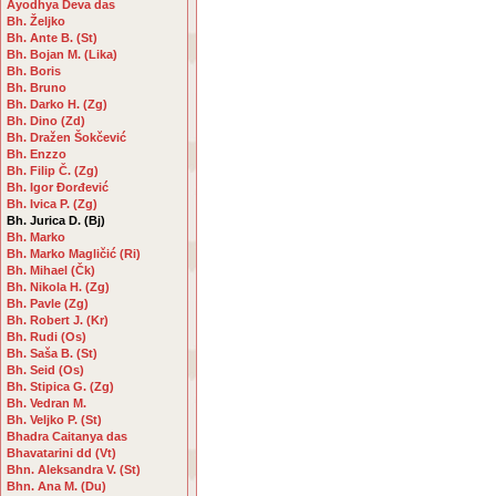
Ayodhya Deva das
Bh. Željko
Bh. Ante B. (St)
Bh. Bojan M. (Lika)
Bh. Boris
Bh. Bruno
Bh. Darko H. (Zg)
Bh. Dino (Zd)
Bh. Dražen Šokčević
Bh. Enzzo
Bh. Filip Č. (Zg)
Bh. Igor Đorđević
Bh. Ivica P. (Zg)
Bh. Jurica D. (Bj)
Bh. Marko
Bh. Marko Magličić (Ri)
Bh. Mihael (Čk)
Bh. Nikola H. (Zg)
Bh. Pavle (Zg)
Bh. Robert J. (Kr)
Bh. Rudi (Os)
Bh. Saša B. (St)
Bh. Seid (Os)
Bh. Stipica G. (Zg)
Bh. Vedran M.
Bh. Veljko P. (St)
Bhadra Caitanya das
Bhavatarini dd (Vt)
Bhn. Aleksandra V. (St)
Bhn. Ana M. (Du)