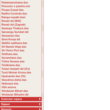
Padamanuttama das
Preuzeto s pamho.net
Puspa Gopal das
Radhe Govinda das
Ranga-nayaki dasi
Revati dd (BiH)
Revati dd (Zagreb)
Saranga Thakura das
Sarvanga Sundari dd
Savyasaci das
Seva Kunja dd
Siddhi-sadhana das
Sri Nanda Vraja das
Sri Visnu Puri das
Sridhara das
Sunandana das
Tirtha Sevana das
Trivikrama das
Tulasi manjari dd (Os)
Tusti Mohan Krsna das
Upananda das (Vt)
Vasudeva datta das
Vedasara das
Više autora
Vrindavan Bihari das
Vrndavan Biharini dd
Kalendar najava
Najave
Novosti