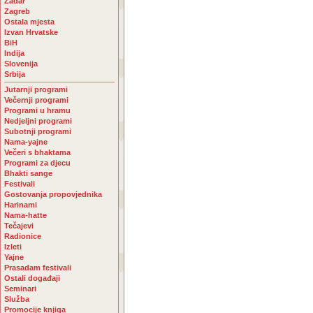
Zadar
Zagreb
Ostala mjesta
Izvan Hrvatske
BiH
Indija
Slovenija
Srbija
Jutarnji programi
Večernji programi
Programi u hramu
Nedjeljni programi
Subotnji programi
Nama-yajne
Večeri s bhaktama
Programi za djecu
Bhakti sange
Festivali
Gostovanja propovjednika
Harinami
Nama-hatte
Tečajevi
Radionice
Izleti
Yajne
Prasadam festivali
Ostali događaji
Seminari
Služba
Promocije knjiga