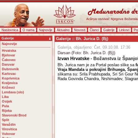
Naslovnica
O nama
Najnovije
Aktualno
Novosti
Članci
Galerije
Linkovi
Po
Galerije
Galerije :: Bh. Jurica D. (Bj)
Najnovije
Galerija, objavljeno: Čet, 09.10.08. 17:36
Hrvatska
Darsan (Foto: Bh. Jurica D. (Bj))
Bjelovar
Izvan Hrvatske
- Božanstva iz Španjo
Čakovec
Daruvar
Bh. Jurica nam je za Portal poslao slike sa
f
Dubrovnik
Vraja Mandala u pokrajini Brihuega, Špan
Karlovac
slikama su: Srila Prabhupada, Sri Sri Gour Nit
Koprivnica
Rada Govinda Chandra, Nrshimadev, Slagram
Kraljevica
Križevci
Lendava (slo)
Lika
Osijek
Pula
Rijeka
Slavonski Brod
Split
Varaždin
Virovitica
Vukovar