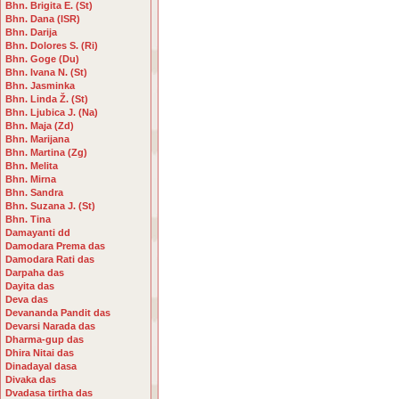
Bhn. Brigita E. (St)
Bhn. Dana (ISR)
Bhn. Darija
Bhn. Dolores S. (Ri)
Bhn. Goge (Du)
Bhn. Ivana N. (St)
Bhn. Jasminka
Bhn. Linda Ž. (St)
Bhn. Ljubica J. (Na)
Bhn. Maja (Zd)
Bhn. Marijana
Bhn. Martina (Zg)
Bhn. Melita
Bhn. Mirna
Bhn. Sandra
Bhn. Suzana J. (St)
Bhn. Tina
Damayanti dd
Damodara Prema das
Damodara Rati das
Darpaha das
Dayita das
Deva das
Devananda Pandit das
Devarsi Narada das
Dharma-gup das
Dhira Nitai das
Dinadayal dasa
Divaka das
Dvadasa tirtha das