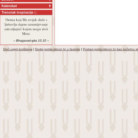
Kalendari
Trenutak inspiracije ::
Onima koji Me uvijek služe s
ljubavlju dajem razumijevanje
zahvaljujući kojem mogu doći
Meni.
-- Bhagavad-gita 10.10 --
Opći uvjeti korištenja
|
Dodaj portal.iskcon.hr u favorite
|
Postavi portal.iskcon.hr kao početnu s