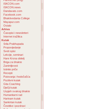
Pamho.net (eng)
ISKCON.com
ISKCON.news
Dandavats.com
Facebook.com
Bhaktivedanta College
Mayapur.com
Ostalo
Arhiva
Časopisi i newsletteri
Internet tražilica
Kutak
Srila Prabhupada
Propovijedanje
Sveti spisi
Lekcije, seminari
Hare Krsna obitelj
Briga za bhakte
Zanimljivosti
Istinite priče
Recepti
Putovanja i hodočašća
Pozitivni kutak
Gita Coaching
Dječji kutak
Uspjeh svakog bhakte
Humanitarni rad
Harinam kutak
Sankirtan kutak
Čestitke i pozdravi