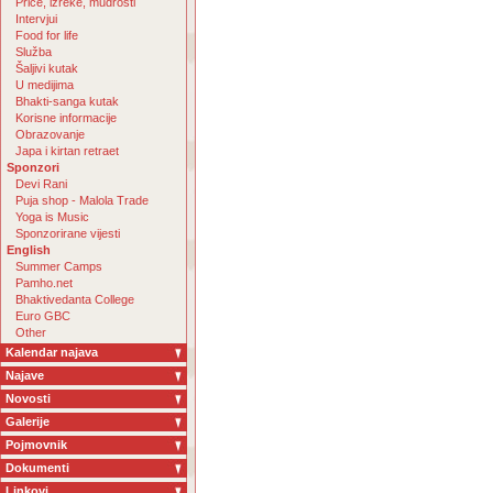
Priče, izreke, mudrosti
Intervjui
Food for life
Služba
Šaljivi kutak
U medijima
Bhakti-sanga kutak
Korisne informacije
Obrazovanje
Japa i kirtan retraet
Sponzori
Devi Rani
Puja shop - Malola Trade
Yoga is Music
Sponzorirane vijesti
English
Summer Camps
Pamho.net
Bhaktivedanta College
Euro GBC
Other
Kalendar najava
Najave
Novosti
Galerije
Pojmovnik
Dokumenti
Linkovi