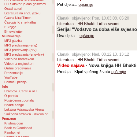
HH Satsvarup das goswami
Pet dijela...
opširnije
Ostali autori
Literatura na engl. jeziku
Gaura-Nitai Times
Članak, objavljeno: Pon, 10.03.08. 05:20
Časopis Krsna-katha
Literatura - HH Bhakti Tirtha swami
E-knjige
Serijal "Vodstvo za doba više svjesno
E-newsletter
Dva dijela...
opširnije
Multimedija
MP3 glazba
MP3 predavanja (eng)
MP3 predavanja (hrv)
Članak, objavljeno: Ned, 08.12.13. 13:12
MP3 predavanja (eng+hrv)
Video na hrvatskom
Literatura - HH Bhakti Tirtha swami
Video na engleskom
Video najava
- Nova knjiga HH Bhakti
Online predavanja
Predaja - Ključ vječnog života
opširnije
Prezentacije
YouTube
Pomoć i pitanja...
Info
Hramovi i Centri u RH
O portalu
Posjećenost portala
Bhakti-sange
Lokalna Vaisnavska Vijeća
Službena stranica - iskcon.hr
Preuzeto
Krishna.com
Back to Goodhead
Pamho.net