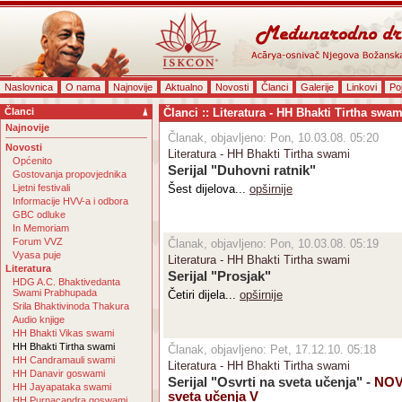
Naslovnica
O nama
Najnovije
Aktualno
Novosti
Članci
Galerije
Linkovi
Po
Članci
Članci :: Literatura - HH Bhakti Tirtha swam
Najnovije
Članak, objavljeno: Pon, 10.03.08. 05:20
Novosti
Literatura - HH Bhakti Tirtha swami
Općenito
Serijal "Duhovni ratnik"
Gostovanja propovjednika
Ljetni festivali
Šest dijelova...
opširnije
Informacije HVV-a i odbora
GBC odluke
In Memoriam
Forum VVZ
Članak, objavljeno: Pon, 10.03.08. 05:19
Vyasa puje
Literatura - HH Bhakti Tirtha swami
Literatura
Serijal "Prosjak"
HDG A.C. Bhaktivedanta
Swami Prabhupada
Četiri dijela...
opširnije
Srila Bhaktivinoda Thakura
Audio knjige
HH Bhakti Vikas swami
HH Bhakti Tirtha swami
Članak, objavljeno: Pet, 17.12.10. 05:18
HH Candramauli swami
Literatura - HH Bhakti Tirtha swami
HH Danavir goswami
Serijal "Osvrti na sveta učenja" -
NOV
HH Jayapataka swami
sveta učenja V
HH Purnacandra goswami