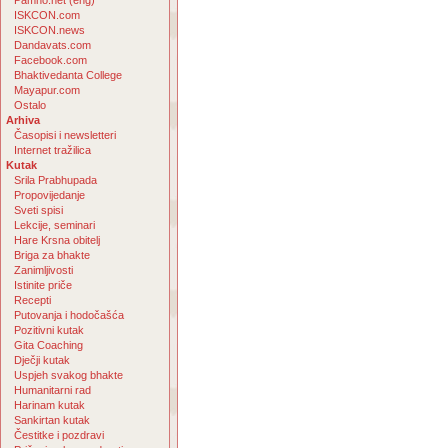
Pamho.net (eng)
ISKCON.com
ISKCON.news
Dandavats.com
Facebook.com
Bhaktivedanta College
Mayapur.com
Ostalo
Arhiva
Časopisi i newsletteri
Internet tražilica
Kutak
Srila Prabhupada
Propovijedanje
Sveti spisi
Lekcije, seminari
Hare Krsna obitelj
Briga za bhakte
Zanimljivosti
Istinite priče
Recepti
Putovanja i hodočašća
Pozitivni kutak
Gita Coaching
Dječji kutak
Uspjeh svakog bhakte
Humanitarni rad
Harinam kutak
Sankirtan kutak
Čestitke i pozdravi