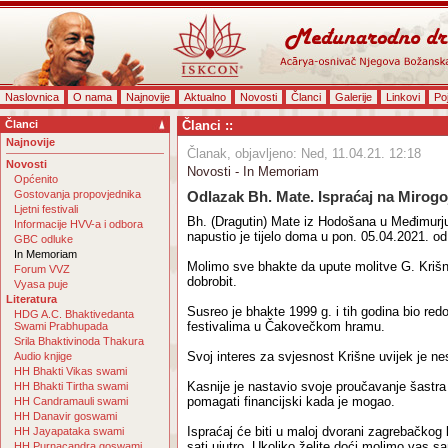
Naslovnica
O nama
Najnovije
Aktualno
Novosti
Članci
Galerije
Linkovi
Po
Članci
Članci ::
Najnovije
Članak, objavljeno: Ned, 11.04.21. 12:18
Novosti
Novosti - In Memoriam
Općenito
Gostovanja propovjednika
Odlazak Bh. Mate. Ispraćaj na Mirogo
Ljetni festivali
Bh. (Dragutin) Mate iz Hodošana u Međimurju
Informacije HVV-a i odbora
napustio je tijelo doma u pon. 05.04.2021. od
GBC odluke
In Memoriam
Molimo sve bhakte da upute molitve G. Krišn
Forum VVZ
dobrobit.
Vyasa puje
Literatura
Susreo je bhakte 1999 g. i tih godina bio red
HDG A.C. Bhaktivedanta
festivalima u Čakovečkom hramu.
Swami Prabhupada
Srila Bhaktivinoda Thakura
Svoj interes za svjesnost Krišne uvijek je ne
Audio knjige
HH Bhakti Vikas swami
Kasnije je nastavio svoje proučavanje šastra 
HH Bhakti Tirtha swami
pomagati financijski kada je mogao.
HH Candramauli swami
HH Danavir goswami
Ispraćaj će biti u maloj dvorani zagrebačkog 
HH Jayapataka swami
sati ujutro. Ukoliko želite doći molimo vas sa
HH Purnacandra goswami