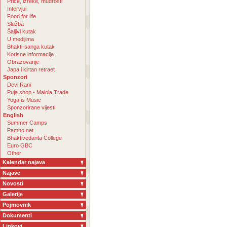
Priče, izreke, mudrosti
Intervjui
Food for life
Služba
Šaljivi kutak
U medijima
Bhakti-sanga kutak
Korisne informacije
Obrazovanje
Japa i kirtan retraet
Sponzori
Devi Rani
Puja shop - Malola Trade
Yoga is Music
Sponzorirane vijesti
English
Summer Camps
Pamho.net
Bhaktivedanta College
Euro GBC
Other
Kalendar najava
Najave
Novosti
Galerije
Pojmovnik
Dokumenti
Linkovi