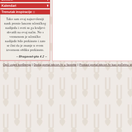
Kalendari
Trenutak inspiracije ::
Tako sam ovaj najuzvišeniji
nauk prenio lancem učeničkog
naslijeđa i sveti su ga kraljevi
shvatili na ovaj način. No s
vremenom je učeničko
naslijeđe bilo prekinuto i zato
se čini da je znanje u svom
izvornom obliku prekinuto.
-- Bhagavad-gita 4.2 --
Opći uvjeti korištenja
|
Dodaj portal.iskcon.hr u favorite
|
Postavi portal.iskcon.hr kao početnu s