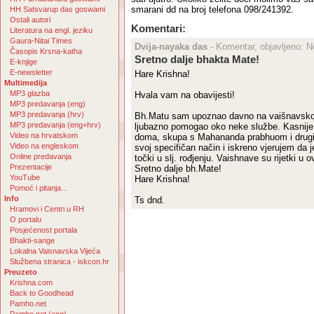
smarani dd na broj telefona 098/241392.
HH Satsvarup das goswami
Ostali autori
Komentari:
Literatura na engl. jeziku
Gaura-Nitai Times
Dvija-nayaka das
- Komentar, objavljeno: N
Časopis Krsna-katha
Sretno dalje bhakta Mate!
E-knjige
E-newsletter
Hare Krishna!
Multimedija
MP3 glazba
Hvala vam na obavijesti!
MP3 predavanja (eng)
MP3 predavanja (hrv)
Bh.Matu sam upoznao davno na vaišnavsko
MP3 predavanja (eng+hrv)
ljubazno pomogao oko neke službe. Kasnije s
Video na hrvatskom
doma, skupa s Mahananda prabhuom i drugi
Video na engleskom
svoj specifičan način i iskreno vjerujem da j
Online predavanja
točki u slj. rođjenju. Vaishnave su rijetki u 
Prezentacije
Sretno dalje bh.Mate!
YouTube
Hare Krishna!
Pomoć i pitanja...
Info
Ts dnd.
Hramovi i Centri u RH
O portalu
Posjećenost portala
Bhakti-sange
Lokalna Vaisnavska Vijeća
Službena stranica - iskcon.hr
Preuzeto
Krishna.com
Back to Goodhead
Pamho.net