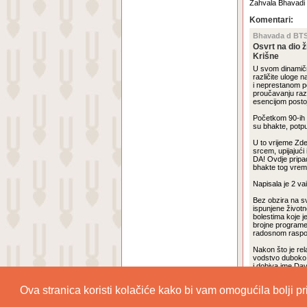
Zahvala Bhavadi d
Komentari:
Bhavada d BT
Osvrt na dio 
Krišne
U svom dinamično
različite uloge n
i neprestanom po
proučavanju razn
esencijom posto
Početkom 90-ih u 
su bhakte, potpu
U to vrijeme Zde
srcem, upijajući
DA! Ovdje pripad
bhakte tog vrem
Napisala je 2 va
Bez obzira na sv
ispunjene životn
bolestima koje je
brojne programe
radosnom raspol
Nakon što je rela
vodstvo duboko 
i dobiva ime Day
u njezin život, 
svih tako dragih
Ova stranica koristi kolačiće kako bi vam omogućila bolji p
Opći uvjeti korištenja
|
Dodaj portal.iskcon.hr u favorite