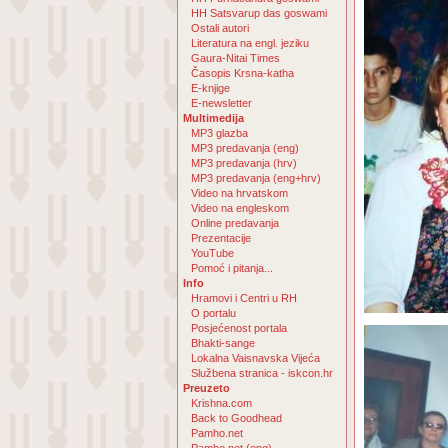
HH Satsvarup das goswami
Ostali autori
Literatura na engl. jeziku
Gaura-Nitai Times
Časopis Krsna-katha
E-knjige
E-newsletter
Multimedija
MP3 glazba
MP3 predavanja (eng)
MP3 predavanja (hrv)
MP3 predavanja (eng+hrv)
Video na hrvatskom
Video na engleskom
Online predavanja
Prezentacije
YouTube
Pomoć i pitanja...
Info
Hramovi i Centri u RH
O portalu
Posjećenost portala
Bhakti-sange
Lokalna Vaisnavska Vijeća
Službena stranica - iskcon.hr
Preuzeto
Krishna.com
Back to Goodhead
Pamho.net