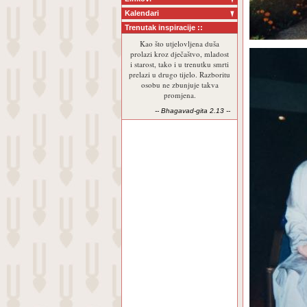
Kalendari
Trenutak inspiracije ::
Kao što utjelovljena duša
prolazi kroz dječaštvo, mladost
i starost, tako i u trenutku smrti
prelazi u drugo tijelo. Razboritu
osobu ne zbunjuje takva
promjena.
-- Bhagavad-gita 2.13 --