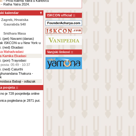
ac
- Prva Ratrha Yatra u Karlovcu
b
- Ratha Yatra 2024.
ski kalendar
ISKCON official ::
Zagreb, Hrvatska
Gaurabda 540
Sridhara Masa
. (pet)
Navami
(danas)
ak ISKCON-a u New York-u
. (ned)
Ekadasi
rsa Mahadvadasi
Vanjski linkovi ::
za Kamika Ekadasi
. (pon)
Trayodasi
 posta: 05:49 - 10:37
. (ned)
Caturthi
aghunandana Thakura -
ak
msidasa Babaji - odlazak
ka posjeta ::
o je 728 posjetitelja online
nica pogledana je 2871 put.