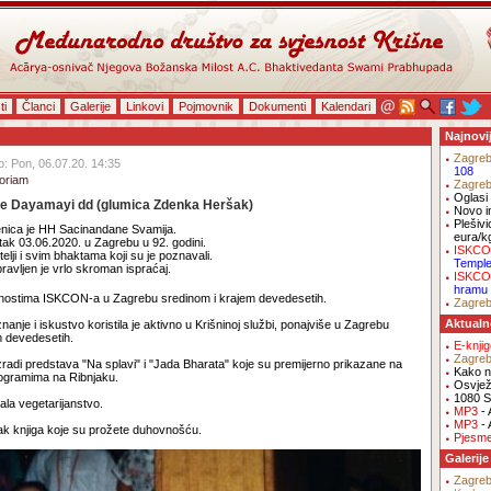
ti
Članci
Galerije
Linkovi
Pojmovnik
Dokumenti
Kalendari
Najnovi
Zagre
o: Pon, 06.07.20. 14:35
108
oriam
Zagre
Oglasi 
 je Dayamayi dd (glumica Zdenka Heršak)
Novo i
Plešivi
nica je HH Sacinandane Svamija.
eura/k
tak 03.06.2020. u Zagrebu u 92. godini.
ISKCO
elji i svim bhaktama koji su je poznavali.
Templ
pravljen je vrlo skroman ispraćaj.
ISKCO
hramu
ivnostima ISKCON-a u Zagrebu sredinom i krajem devedesetih.
Zagre
Aktualn
anje i iskustvo koristila je aktivno u Krišninoj službi, ponajviše u Zagrebu
m devedesetih.
E-knji
Zagre
izradi predstava "Na splavi" i "Jada Bharata" koje su premijerno prikazane na
Kako na
ogramima na Ribnjaku.
Osvjež
1080 S
ala vegetarijanstvo.
MP3
- 
MP3
- 
tak knjiga koje su prožete duhovnošću.
Pjesm
Galerije
Zagre