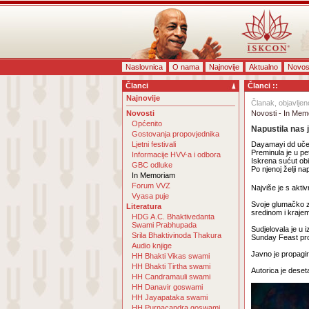
Naslovnica
O nama
Najnovije
Aktualno
Novos
Članci
Članci ::
Najnovije
Članak, objavljen
Novosti
Novosti - In Mem
Općenito
Napustila nas
Gostovanja propovjednika
Ljetni festivali
Dayamayi dd uče
Preminula je u pe
Informacije HVV-a i odbora
Iskrena sućut obit
GBC odluke
Po njenoj želji na
In Memoriam
Forum VVZ
Najviše je s akt
Vyasa puje
Svoje glumačko zn
Literatura
sredinom i kraje
HDG A.C. Bhaktivedanta
Swami Prabhupada
Sudjelovala je u 
Srila Bhaktivinoda Thakura
Sunday Feast pr
Audio knjige
Javno je propagir
HH Bhakti Vikas swami
HH Bhakti Tirtha swami
Autorica je dese
HH Candramauli swami
HH Danavir goswami
HH Jayapataka swami
HH Purnacandra goswami