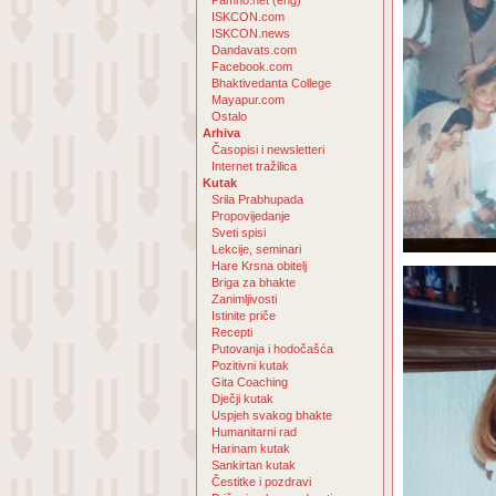
Pamho.net (eng)
ISKCON.com
ISKCON.news
Dandavats.com
Facebook.com
Bhaktivedanta College
Mayapur.com
Ostalo
Arhiva
Časopisi i newsletteri
Internet tražilica
Kutak
Srila Prabhupada
Propovijedanje
Sveti spisi
Lekcije, seminari
Hare Krsna obitelj
Briga za bhakte
Zanimljivosti
Istinite priče
Recepti
Putovanja i hodočašća
Pozitivni kutak
Gita Coaching
Dječji kutak
Uspjeh svakog bhakte
Humanitarni rad
Harinam kutak
Sankirtan kutak
Čestitke i pozdravi