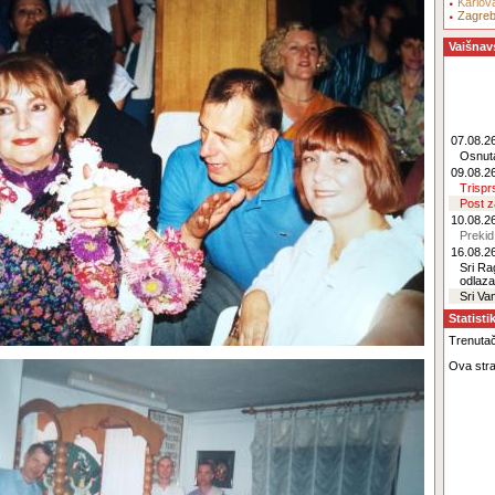
Karlov
Zagre
Vaišnav
07.08.26
Osnut
09.08.26
Trisp
Post 
10.08.26
Prekid
16.08.26
Sri R
odlaz
Sri Va
Statisti
Trenutačn
Ova stra