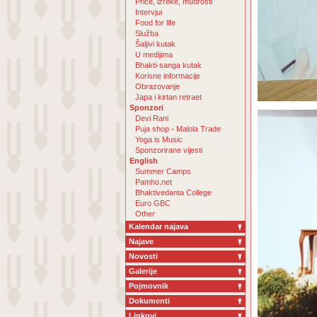
Priče, izreke, mudrosti
Intervjui
Food for life
Služba
Šaljivi kutak
U medijima
Bhakti-sanga kutak
Korisne informacije
Obrazovanje
Japa i kirtan retraet
Sponzori
Devi Rani
Puja shop - Malola Trade
Yoga is Music
Sponzorirane vijesti
English
Summer Camps
Pamho.net
Bhaktivedanta College
Euro GBC
Other
Kalendar najava
Najave
Novosti
Galerije
Pojmovnik
Dokumenti
Linkovi