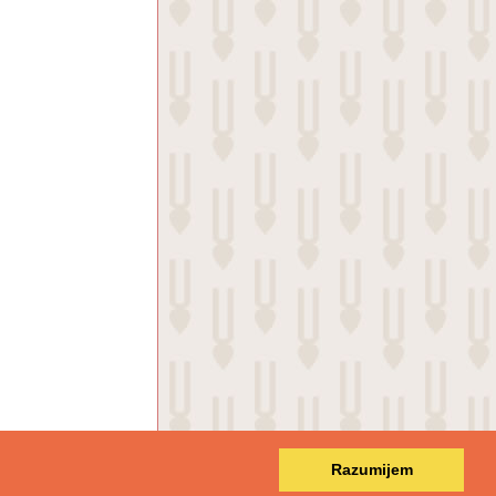
Razumijem
 HR