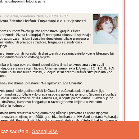
. na ustupljenim fotografijama.
S
- Komentar, objavljeno: Ned, 12.07.20. 17:37
života Zdenke Heršak, Dayamayi d.d. u svjesnosti
m i burnom životu glume i predstava, igrajući i živeći
a pozornici života i sakupljajući nebrojena iskustva i spoznaje
tragom za smislom i vlastitim identitetom, bila je uronjena u
ih duhovnih pravaca i tradicija, tragajući za suštinom i
janja.
vrijeme burnih i drastičnih društvenih previranja svijetlo koje je bljesnulo bili
no odudarajući od ostalog svijeta.
nka pristupa pokretu doprinoseći zbivanjima i aktivnostima svim svojim
 i dajući se svim svojim bićem. Ona nije samo rekla DA već... TO, TO JE TO!
am! To su bile bujice milosti, kucajući istim srcem i dišući istim plućima kao
ena.
isnavske drame, prestave: "Na splavi" i "Jada Bharata".
oje poodmakle godine uvijek je čitala i proučavala spise i pisala knjige
om mudrošću. Bila je vrlo draga osoba s jakim karakterom. Srčano se borila s
 imala. Puno smo se družili, Maithili i ja, u prijateljskom odnosu. Vozili bi je na
, druženja, kampove i događaje u razne gradove i mjesta u veselom i
oženju i odnosu.
tivno brzo realizirala svog duhovnog učitelja i prihvatila i slijedila njegovo
povezana s njime, oko 2000. god. biva inicirana od HH Sacinandana Maharaja
amayi dd. Puno milosti i blagoslova mnogih duhovnih učitelja i bhakta utkano je
a ona poput dragulja smještena u našim srcima u zahvalnosti i radosti u društvu
 osoba koji su nam obogatili život.
rikaz sadržaja.
Saznaj više
|
Postavi portal.iskcon.hr kao početnu stranicu
| Created by:
Deva das
&
Srle
| Copyright:
ISKCON