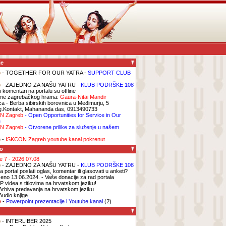
je
b
- TOGETHER FOR OUR YATRA -
SUPPORT CLUB
b
- ZAJEDNO ZA NAŠU YATRU -
KLUB PODRŠKE 108
i komentari na portalu su offline
me zagrebačkog hrama:
Gaura-Nitāi Mandir
ca
- Berba sibirskih borovnica u Međimurju, 5
g.Kontakt, Mahananda das, 0913490733
N Zagreb
- Open Opportunities for Service in Our
e
N Zagreb
- Otvorene prilike za služenje u našem
b
-
ISKCON Zagreb youtube kanal pokrenut
o
ge 7 - 2026.07.08
b
- ZAJEDNO ZA NAŠU YATRU -
KLUB PODRŠKE 108
 portal poslati oglas, komentar ili glasovati u anketi?
eno 13.06.2024. - Vaše donacije za rad portala
P videa s titlovima na hrvatskom jeziku!
Arhiva predavanja na hrvatskom jeziku
Audio knjige
e
-
Powerpoint prezentacije i Youtube kanal
(2)
b
- INTERLIBER 2025